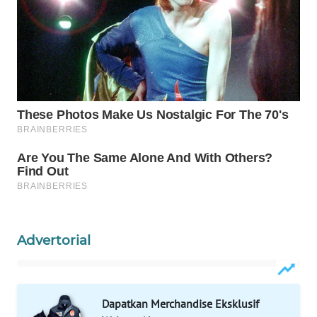
KONSUMEN
WAHANA
LISTRIK
WAHANA
TRAVEL
WAHANA
TV
WAHANANEWS
ID
Advertorial
WAHANANEWS
CO ID
WAHANANEWS
Dapatkan Merchandise Eksklusif
NET