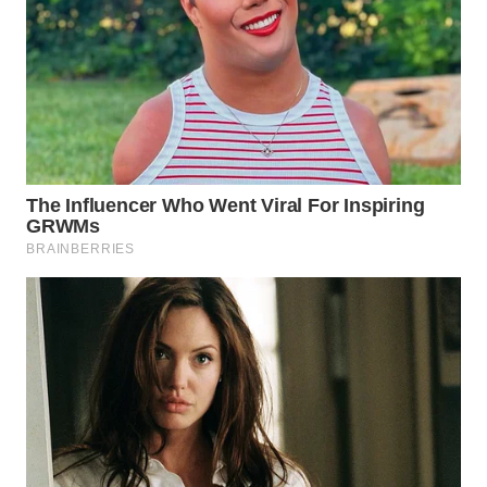
WN
MALUKU
WN
MALUT
WN
DAIRI
WN
DANAU
TOBA
WN
NIAS
WN