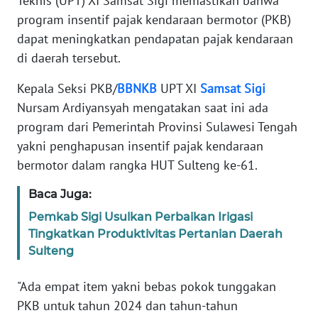
Teknis (UPT) XI Samsat Sigi memastikan bahwa
REDAKSI
program insentif pajak kendaraan bermotor (PKB)
dapat meningkatkan pendapatan pajak kendaraan
KARIR
di daerah tersebut.
Kepala Seksi PKB/
BBNKB
UPT XI
Samsat
Sigi
DISCLAIMER
Nursam Ardiyansyah mengatakan saat ini ada
Wahana
program dari Pemerintah Provinsi Sulawesi Tengah
News
yakni penghapusan insentif pajak kendaraan
Regional
bermotor dalam rangka HUT Sulteng ke-61.
WN
Baca Juga:
SUMUT
Pemkab Sigi Usulkan Perbaikan Irigasi
Tingkatkan Produktivitas Pertanian Daerah
WN
Sulteng
JAKARTA
"Ada empat item yakni bebas pokok tunggakan
WN
PKB untuk tahun 2024 dan tahun-tahun
JABAR