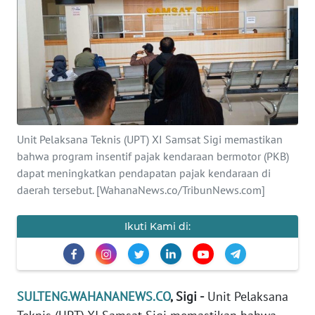
Informasi
INDEKS
BERITA
KONTAK
KAMI
Unit Pelaksana Teknis (UPT) XI Samsat Sigi memastikan
bahwa program insentif pajak kendaraan bermotor (PKB)
INFO
IKLAN
dapat meningkatkan pendapatan pajak kendaraan di
daerah tersebut. [WahanaNews.co/TribunNews.com]
TENTANG
KAMI
Ikuti Kami di:
PEDOMAN
MEDIA
SIBER
SULTENG.WAHANANEWS.CO
, Sigi -
Unit Pelaksana