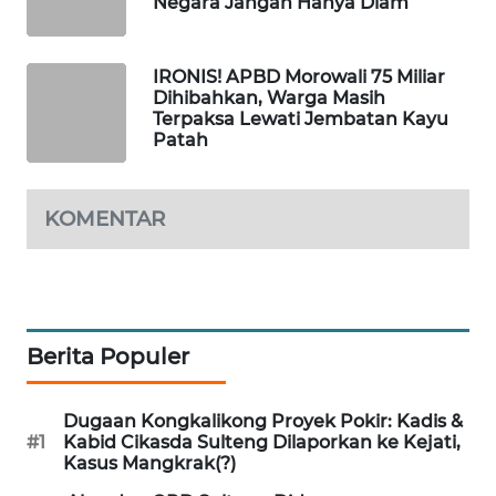
Negara Jangan Hanya Diam
ID
MAWAKA
IRONIS! APBD Morowali 75 Miliar
ID
Dihibahkan, Warga Masih
Terpaksa Lewati Jembatan Kayu
Patah
MARTABAT
NET
KOMENTAR
PLN
WATCH
MKLI
Berita Populer
LPKKI
Dugaan Kongkalikong Proyek Pokir: Kadis &
LKKI
#1
Kabid Cikasda Sulteng Dilaporkan ke Kejati,
Kasus Mangkrak(?)
KOPEKLIN