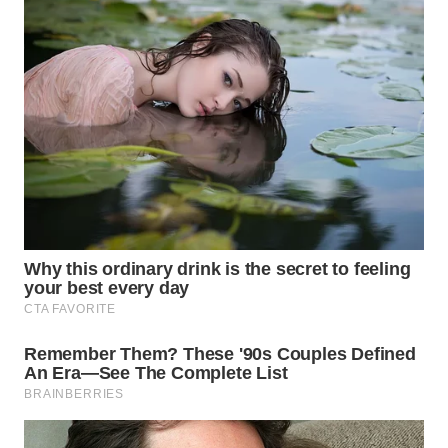
SURABAYA
WN
NATUNA
WN
BINTAN
WN
MANDALIKA
WN
LIKUPANG
WN
LABUANBAJO
WN
BORNEO