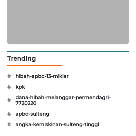
SIBARAGAS
NEWS
METRO
SIANTAR
NEWS
Trending
METRO
MEDAN
#
hibah-apbd-13-mikiar
NEWS
#
kpk
METRO
dana-hibah-melanggar-permendagri-
#
JAKARTA
7720220
NEWS
#
apbd-sulteng
#
angka-kemiskinan-sulteng-tinggi
KRT
NEWS