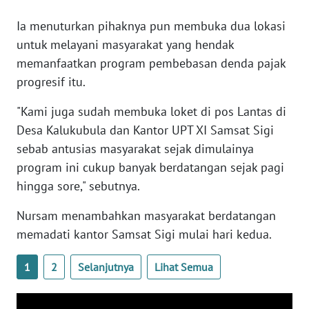
RIAU
Ia menuturkan pihaknya pun membuka dua lokasi
WN
untuk melayani masyarakat yang hendak
SERAMBI
memanfaatkan program pembebasan denda pajak
progresif itu.
WN
JAMBI
"Kami juga sudah membuka loket di pos Lantas di
Desa Kalukubula dan Kantor UPT XI Samsat Sigi
WN
sebab antusias masyarakat sejak dimulainya
SULTRA
program ini cukup banyak berdatangan sejak pagi
hingga sore," sebutnya.
WN
NTB
Nursam menambahkan masyarakat berdatangan
memadati kantor Samsat Sigi mulai hari kedua.
WN
SULTENG
1
2
Selanjutnya
Lihat Semua
WN