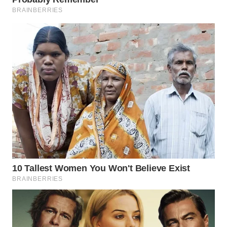
BEKASI
WN
BOGOR
WN
DEPOK
WN
TAPANULI
UTARA
WN
SAMOSIR
WN
PADANG
LAWAS