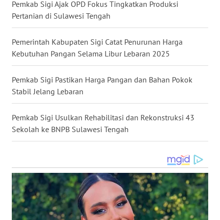
Pemkab Sigi Ajak OPD Fokus Tingkatkan Produksi
Pertanian di Sulawesi Tengah
WN
KALTARA
Pemerintah Kabupaten Sigi Catat Penurunan Harga
Kebutuhan Pangan Selama Libur Lebaran 2025
WN
KALSEL
Pemkab Sigi Pastikan Harga Pangan dan Bahan Pokok
Stabil Jelang Lebaran
WN
KALTIM
Pemkab Sigi Usulkan Rehabilitasi dan Rekonstruksi 43
Sekolah ke BNPB Sulawesi Tengah
WN
SULSEL
WN
GORONTALO
WN
SULUT