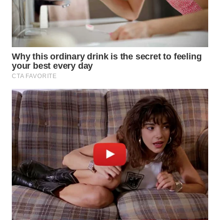
WN
INDRAMAYU
WN
KUNINGAN
WN
MAJALENGKA
WN
SUBANG
WN
SUKABUMI
WN
PURWAKARTA