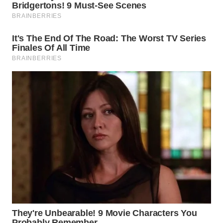
WN
TAPANULI
TENGAH
WN DELI
SERDANG
WN
TEBING
TINGGI
WN
PAKPAK
WN
KARAWANG
WN