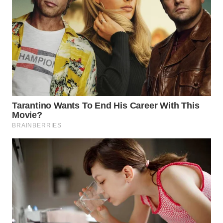
WN
SUMEDANG
WN
CIANJUR
WN
KEPULAUAN
SERIBU
WN
TANGERANG
WN
BINJAI
WN
CIREBON