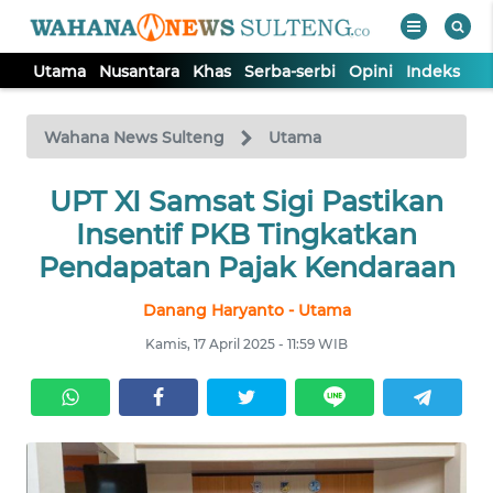
Utama
Nusantara
Khas
Serba-serbi
Opini
Indeks
WAHANA
Tutup
TV
Wahana News Sulteng
Utama
UTAMA
UPT XI Samsat Sigi Pastikan
Insentif PKB Tingkatkan
NUSANTARA
Pendapatan Pajak Kendaraan
Danang Haryanto - Utama
KHAS
Kamis, 17 April 2025 - 11:59 WIB
SERBA-
SERBI
OPINI