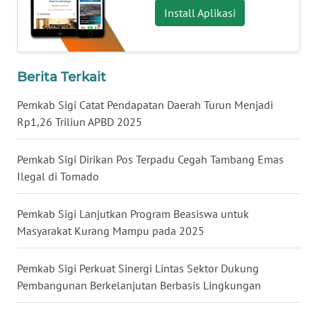
Install Aplikasi
WN
NUSANTARA
Berita Terkait
WN
JOGJA
Pemkab Sigi Catat Pendapatan Daerah Turun Menjadi
Rp1,26 Triliun APBD 2025
WN
JATIM
Pemkab Sigi Dirikan Pos Terpadu Cegah Tambang Emas
Ilegal di Tomado
WN
BALI
Pemkab Sigi Lanjutkan Program Beasiswa untuk
Masyarakat Kurang Mampu pada 2025
WN
KALBAR
Pemkab Sigi Perkuat Sinergi Lintas Sektor Dukung
Pembangunan Berkelanjutan Berbasis Lingkungan
WN
KALTENG