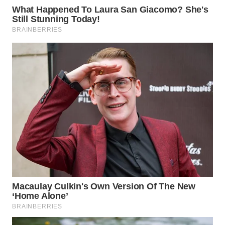
WN
PRIANGAN
TIMUR
WN
SEMARANG
WN
SOLO
WN
BOROBUDUR
WN
MADURA
WN