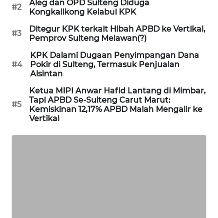
Aleg dan OPD Sulteng Diduga
#2
Kongkalikong Kelabui KPK
PORTAL
Ditegur KPK terkait Hibah APBD ke Vertikal,
KONSUMEN
#3
Pemprov Sulteng Melawan(?)
KPK Dalami Dugaan Penyimpangan Dana
FORWAMKI
#4
Pokir di Sulteng, Termasuk Penjualan
Alsintan
ALPERKLINAS
Ketua MIPI Anwar Hafid Lantang di Mimbar,
Tapi APBD Se-Sulteng Carut Marut:
#5
Kemiskinan 12,17% APBD Malah Mengalir ke
FORJASIDA
Vertikal
TAMBANG
NEWS
SITUNGIR
NEWS
SIDIKALANG
NEWS