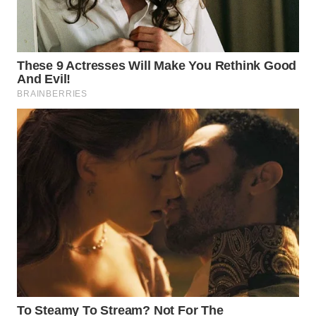
LANGKAT
WN
TAPANULI
SELATAN
WN
TANJUNG
LESUNG
WN
KARO
WN
SIMALUNGUN
WN
LABUHANBATU