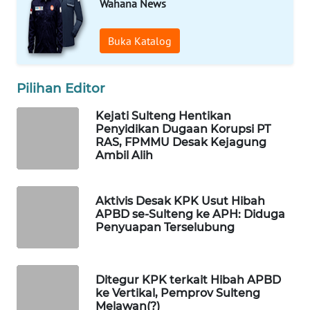
Wahana News
WAHANA
Buka Katalog
SPORT
WAHANA
Pilihan Editor
UMKM
Kejati Sulteng Hentikan
Penyidikan Dugaan Korupsi PT
WAHANA
RAS, FPMMU Desak Kejagung
SELEB
Ambil Alih
WAHANA
Aktivis Desak KPK Usut Hibah
PERSONA
APBD se-Sulteng ke APH: Diduga
Penyuapan Terselubung
WAHANA
OTOMOTIF
Ditegur KPK terkait Hibah APBD
WAHANA
ke Vertikal, Pemprov Sulteng
HEALTH
Melawan(?)