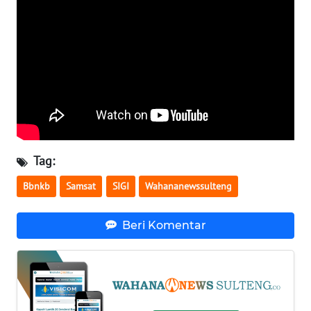
SULBAR
WN
BABEL
WN
SUMBAR
WN
SUMSEL
Tag:
Bbnkb
Samsat
SIGI
Wahananewssulteng
WN
BENGKULU
Beri Komentar
WN
LAMPUNG
WN
JATENG