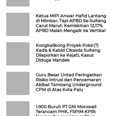
WAHANA
Ketua MIPI Anwar Hafid Lantang
DESA
di Mimbar, Tapi APBD Se-Sulteng
WISATA
Carut Marut: Kemiskinan 12,17%
APBD Malah Mengalir ke Vertikal
LAPAK
WAHANA
Kongkalikong Proyek Pokir(?)
Kadis & Kabid Cikasda Sulteng
Wahana
Dilaporkan ke Kejati, Kasus
Network
Diduga Mandek
KONSUMEN
Guru Besar Untad Peringatkan
LISTRIK
Risiko Intrusi dan Pencemaran
Akibat Tambang Underground
CPM di Atas Kota Palu
MASYARAKAT
KELISTRIKAN
1.900 Buruh PT GNI Morowali
Terancam PHK, FSPIM-KPBI:
WALINKI