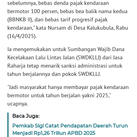
sebelumnya, bebas denda pajak kendaraan
bermotor 100 persen, bebas bea balik nama kedua
WN
BANTEN
(BBNKB II), dan bebas tarif progresif pajak
kendaraan," kata Nursam di Desa Kalukubula, Rabu
WN
(16/4/2025).
NTT
Ia mengemukakan untuk Sumbangan Wajib Dana
Kecelakaan Lalu Lintas Jalan (SWDKLLJ) dari Jasa
WN
KEPRI
Raharja tetap menarik sanksi administrasi untuk
tahun berjalannya dan pokok SWDKLLJ.
WN
"Jadi masyarakat hanya membayar pajak kendaraan
PAPUA
bermotor untuk tahun berjalan yakni 2025,"
WN
ucapnya.
PAPUA
BARAT
Baca Juga:
Pemkab Sigi Catat Pendapatan Daerah Turun
WN
Menjadi Rp1,26 Triliun APBD 2025