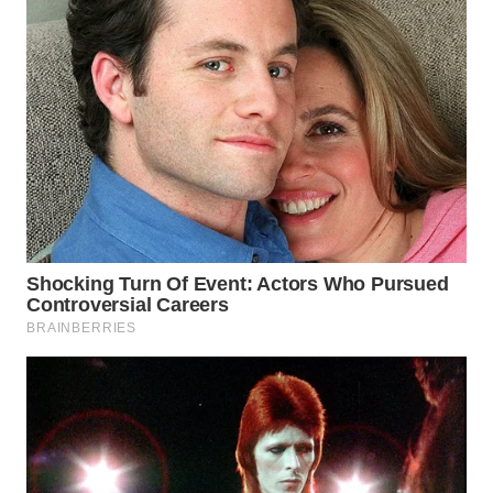
Wahana
Media
Group
WAHANA
NEWS
WAHANA
TANI
WAHANA
ADVOKAT
WAHANA
INFRASTRUKTUR
WAHANA