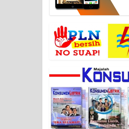
WN
BANTEN
WN
NTT
WN
KEPRI
WN
PAPUA
WN
PAPUA
BARAT
WN
RIAU