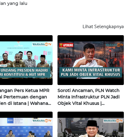
lan yang lalu
Lihat Selengkapnya
angan Pers Ketua MPR
Soroti Ancaman, PLN Watch
sai Pertemuan dengan
Minta Infrastruktur PLN Jadi
den di Istana | Wahana
Objek Vital Khusus |
i
Alperklinas Research