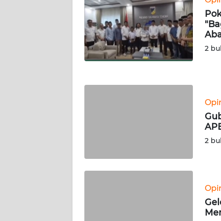
WN
Pok
NUSANTARA
"Ba
Aba
WN
2 bu
JOGJA
WN
JATIM
Opi
Gub
WN
APB
BALI
2 bu
WN
KALBAR
Opi
WN
KALTENG
Gel
Men