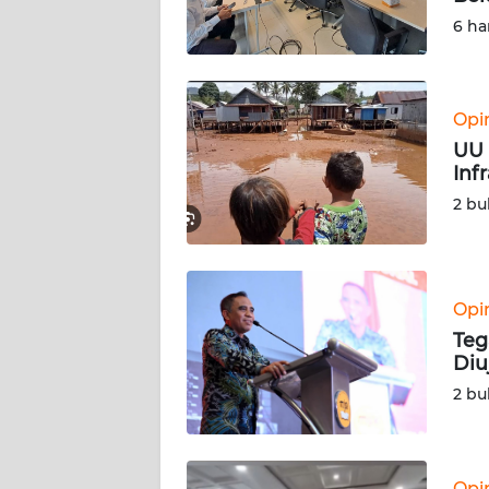
WN
6 ha
BABEL
WN
Opi
SUMBAR
UU 
Inf
WN
2 bu
SUMSEL
WN
BENGKULU
Opi
Teg
WN
Diu
LAMPUNG
2 bu
WN
JATENG
Opi