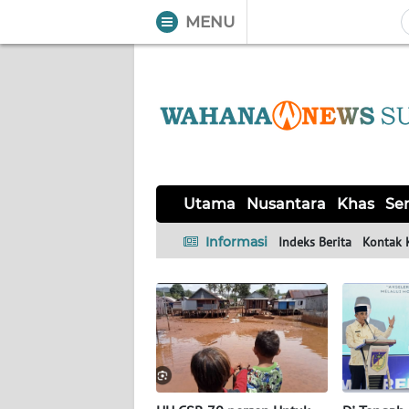
MENU
WAHANA
Tutup
TV
UTAMA
NUSANTARA
Utama
Nusantara
Khas
Ser
KHAS
Informasi
Indeks Berita
Kontak 
SERBA-
SERBI
OPINI
Informasi