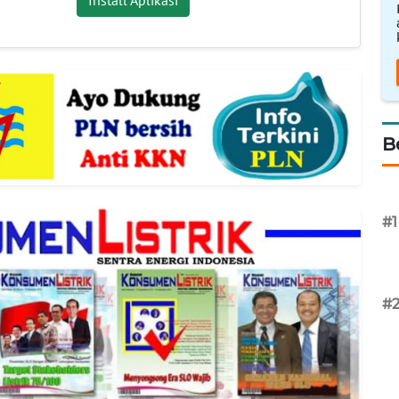
B
#1
#