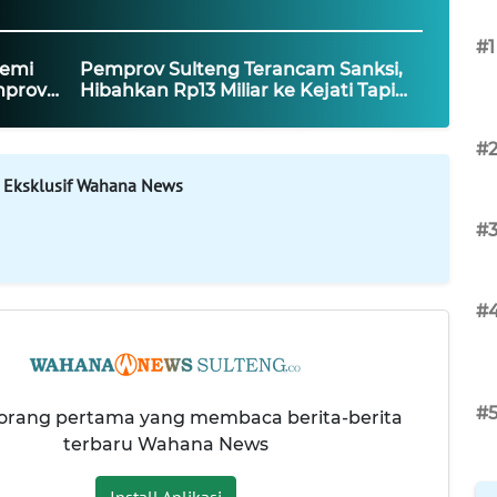
#1
demi
Pemprov Sulteng Terancam Sanksi,
mprov
Hibahkan Rp13 Miliar ke Kejati Tapi
Kebutuhan Dasar Masyarakat
Diabaikan
#
 Eksklusif Wahana News
#
#
#
 orang pertama yang membaca berita-berita
terbaru Wahana News
Install Aplikasi