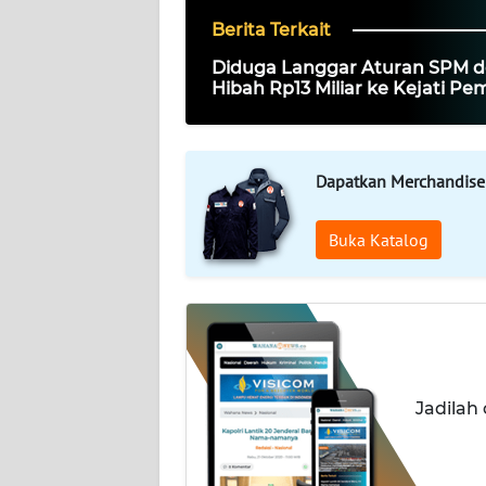
Berita Terkait
KARIR
Diduga Langgar Aturan SPM 
Hibah Rp13 Miliar ke Kejati Pe
DISCLAIMER
Sulteng Terancam Sanksi
Wahana
News
Dapatkan Merchandise
Regional
Buka Katalog
WN
SUMUT
WN
JAKARTA
Jadilah
WN
JABAR