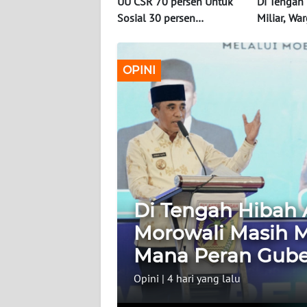
UU CSR 70 persen Untuk
Di Tengah
Sosial 30 persen
Miliar, Wa
INDEKS
Infrastruktur
Masih Men
BERITA
Layak: Di 
Gubernur?
OPINI
KONTAK
KAMI
INFO
IKLAN
TENTANG
KAMI
Di Tengah Hibah 
Morowali Masih M
PEDOMAN
MEDIA
Mana Peran Gube
SIBER
Opini
|
4 hari yang lalu
REDAKSI