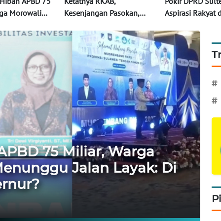
 Hibah APBD 75
Ketatnya RKAB,
Pokir DPRD Sult
rga Morowali
Kesenjangan Pasokan,
Aspirasi Rakyat 
unggu Jalan
Bayang-Bayang PETI, KPK
bagi Proyek" Ber
Mana Peran
Dorong Tata Kelola yang
Gubernur AH Ab
Bersih
T
#
#
APBD 75 Miliar, Warga
enunggu Jalan Layak: Di
rnur?
P