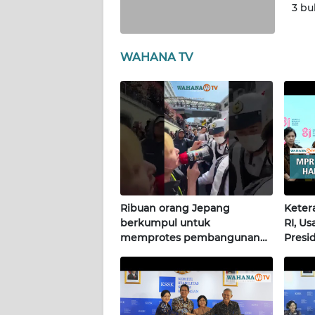
3 bu
WN
KALTARA
WAHANA TV
WN
KALSEL
WN
KALTIM
WN
SULSEL
Ribuan orang Jepang
Keter
WN
berkumpul untuk
RI, U
GORONTALO
memprotes pembangunan
Presi
masjid pertama di Fujisawa
Terkin
WN
SULUT