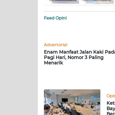
WN
SERAMBI
Feed Opini
WN
JAMBI
WN
Advertorial
SULTRA
Enam Manfaat Jalan Kaki Pad
Pagi Hari, Nomor 3 Paling
Menarik
WN
NTB
WN
SULTENG
Opi
WN
Ket
SULBAR
Bay
Ber