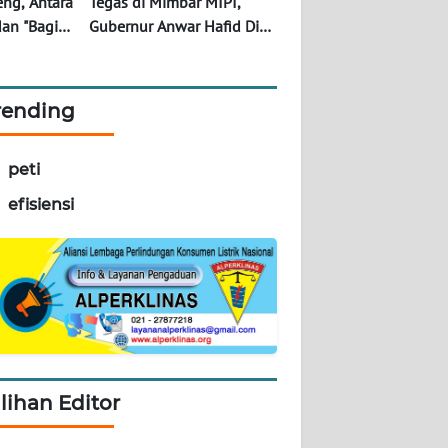
eng, Antara
Tegas di Mimbar MIPI,
dan "Bagi-
Gubernur Anwar Hafid Diuji
anikah
Kebijakan Hibah APBD ke
aikan KPK?
Instansi Vertikal
rending
peti
efisiensi
ilihan Editor