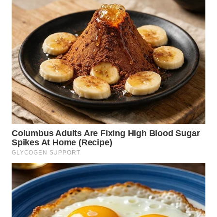
LANGKAT
WN
TAPANULI
SELATAN
WN
TANJUNG
LESUNG
WN
KARO
WN
SIMALUNGUN
WN
LABUHANBATU