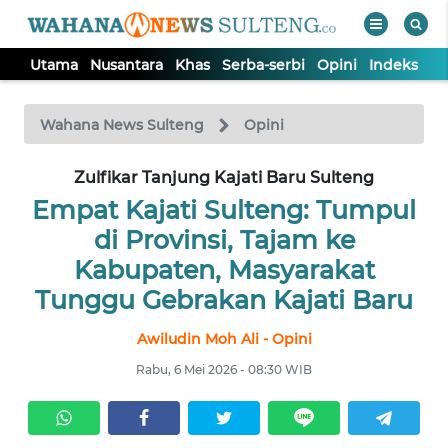
Utama
Nusantara
Khas
Serba-serbi
Opini
Indeks
WAHANA
Tutup
TV
Wahana News Sulteng
Opini
UTAMA
Zulfikar Tanjung Kajati Baru Sulteng
Empat Kajati Sulteng: Tumpul
NUSANTARA
di Provinsi, Tajam ke
Kabupaten, Masyarakat
KHAS
Tunggu Gebrakan Kajati Baru
Awiludin Moh Ali - Opini
SERBA-
SERBI
Rabu, 6 Mei 2026 - 08:30 WIB
OPINI