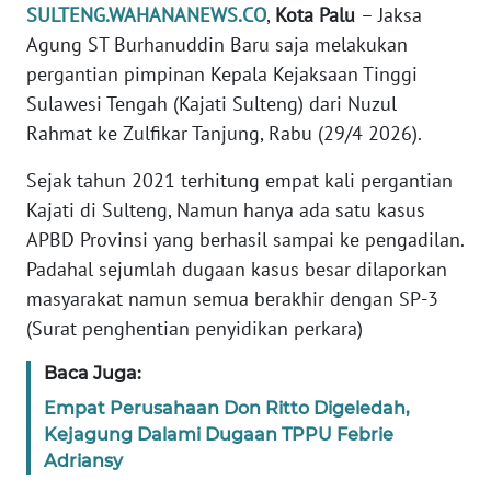
SULTENG.WAHANANEWS.CO
,
Kota Palu
– Jaksa
REDAKSI
Agung ST Burhanuddin Baru saja melakukan
pergantian pimpinan Kepala Kejaksaan Tinggi
KARIR
Sulawesi Tengah (Kajati Sulteng) dari Nuzul
Rahmat ke Zulfikar Tanjung, Rabu (29/4 2026).
DISCLAIMER
Sejak tahun 2021 terhitung empat kali pergantian
Wahana
Kajati di Sulteng, Namun hanya ada satu kasus
News
Regional
APBD Provinsi yang berhasil sampai ke pengadilan.
Padahal sejumlah dugaan kasus besar dilaporkan
WN
masyarakat namun semua berakhir dengan SP-3
SUMUT
(Surat penghentian penyidikan perkara)
WN
Baca Juga:
JAKARTA
Empat Perusahaan Don Ritto Digeledah,
Kejagung Dalami Dugaan TPPU Febrie
WN
Adriansy
JABAR