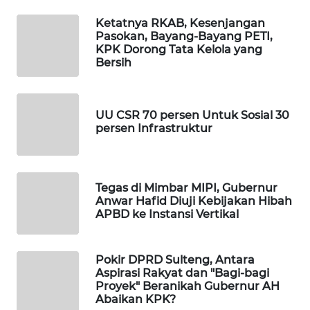
Ketatnya RKAB, Kesenjangan
WAHANA
Pasokan, Bayang-Bayang PETI,
DESA
KPK Dorong Tata Kelola yang
WISATA
Bersih
LAPAK
WAHANA
UU CSR 70 persen Untuk Sosial 30
persen Infrastruktur
Wahana
Network
Tegas di Mimbar MIPI, Gubernur
KONSUMEN
Anwar Hafid Diuji Kebijakan Hibah
LISTRIK
APBD ke Instansi Vertikal
MASYARAKAT
Pokir DPRD Sulteng, Antara
KELISTRIKAN
Aspirasi Rakyat dan "Bagi-bagi
Proyek" Beranikah Gubernur AH
WALINKI
Abaikan KPK?