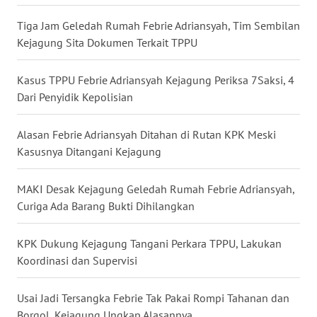
Tiga Jam Geledah Rumah Febrie Adriansyah, Tim Sembilan
WN
Kejagung Sita Dokumen Terkait TPPU
KALTARA
Kasus TPPU Febrie Adriansyah Kejagung Periksa 7Saksi, 4
WN
Dari Penyidik Kepolisian
KALSEL
Alasan Febrie Adriansyah Ditahan di Rutan KPK Meski
WN
Kasusnya Ditangani Kejagung
KALTIM
MAKI Desak Kejagung Geledah Rumah Febrie Adriansyah,
WN
SULSEL
Curiga Ada Barang Bukti Dihilangkan
WN
KPK Dukung Kejagung Tangani Perkara TPPU, Lakukan
GORONTALO
Koordinasi dan Supervisi
WN
Usai Jadi Tersangka Febrie Tak Pakai Rompi Tahanan dan
SULUT
Borgol, Kejagung Ungkap Alasannya