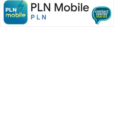
WAHANA MEDIA GROUP
|
|
|
WAHANA NEWS co
WAHANA TANI
WAHANA ADVOKAT
|
|
WAHANA INFRASTRUKTUR
WAHANA KONSUMEN
|
|
|
WAHANA LISTRIK
WAHANA TRAVEL
WAHANA TV
|
|
|
WAHANANEWS id
WAHANANEWS CO ID
WAHANANEWS NET