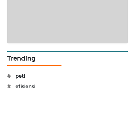
SIBARAGAS
NEWS
METRO
SIANTAR
NEWS
Trending
METRO
MEDAN
#
peti
NEWS
#
efisiensi
METRO
JAKARTA
NEWS
KRT
NEWS