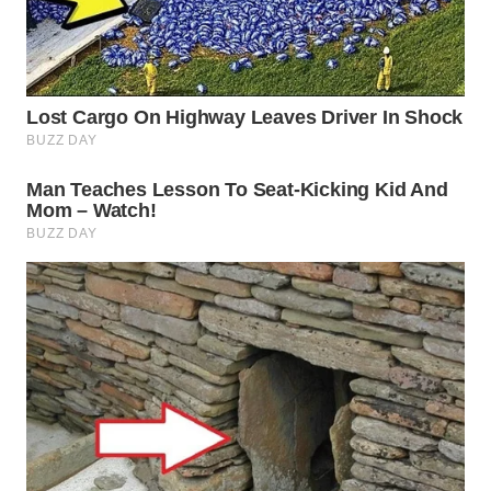
Wahana
Media
Group
WAHANA
NEWS
WAHANA
TANI
WAHANA
ADVOKAT
WAHANA
INFRASTRUKTUR
WAHANA