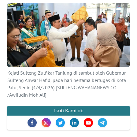
Informasi
INDEKS
BERITA
KONTAK
KAMI
INFO
Kejati Sulteng Zulfikar Tanjung di sambut oleh Gubernur
IKLAN
Sulteng Anwar Hafid, pada hari pertama bertugas di Kota
Palu, Senin (4/4/2026) [SULTENG.WAHANANEWS.CO
TENTANG
/Awiludin Moh Ali]
KAMI
Ikuti Kami di:
PEDOMAN
MEDIA
SIBER