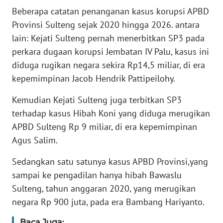
Beberapa catatan penanganan kasus korupsi APBD
WN
Provinsi Sulteng sejak 2020 hingga 2026. antara
BANTEN
lain: Kejati Sulteng pernah menerbitkan SP3 pada
perkara dugaan korupsi Jembatan IV Palu, kasus ini
WN
diduga rugikan negara sekira Rp14,5 miliar, di era
NTT
kepemimpinan Jacob Hendrik Pattipeilohy.
WN
Kemudian Kejati Sulteng juga terbitkan SP3
KEPRI
terhadap kasus Hibah Koni yang diduga merugikan
APBD Sulteng Rp 9 miliar, di era kepemimpinan
WN
Agus Salim.
PAPUA
Sedangkan satu satunya kasus APBD Provinsi,yang
WN
sampai ke pengadilan hanya hibah Bawaslu
PAPUA
Sulteng, tahun anggaran 2020, yang merugikan
BARAT
negara Rp 900 juta, pada era Bambang Hariyanto.
WN
Baca Juga: