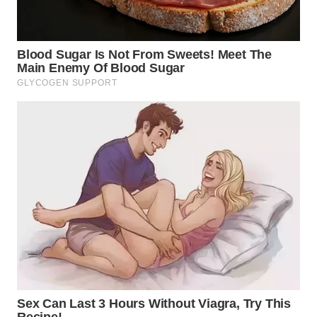
BEKASI
WN
BOGOR
WN
DEPOK
WN
TAPANULI
UTARA
WN
SAMOSIR
WN
PADANG
LAWAS