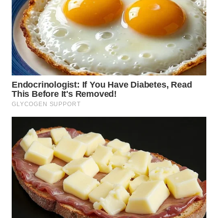
WN
TAPANULI
TENGAH
WN DELI
SERDANG
WN
TEBING
TINGGI
WN
PAKPAK
WN
KARAWANG
WN