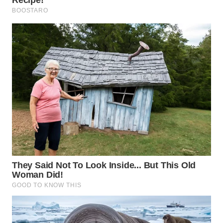
WN
SUMEDANG
WN
CIANJUR
WN
KEPULAUAN
SERIBU
WN
TANGERANG
WN
BINJAI
WN
CIREBON