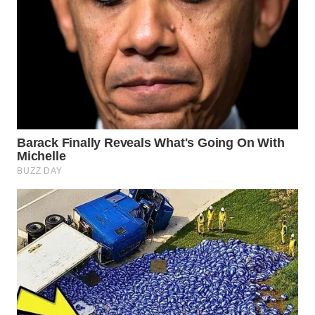
SURABAYA
WN
NATUNA
WN
BINTAN
WN
MANDALIKA
WN
LIKUPANG
WN
LABUANBAJO
WN
BORNEO