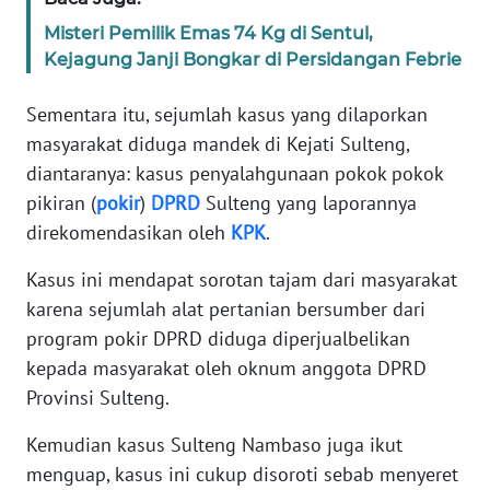
RIAU
Misteri Pemilik Emas 74 Kg di Sentul,
Kejagung Janji Bongkar di Persidangan Febrie
WN
SERAMBI
Sementara itu, sejumlah kasus yang dilaporkan
masyarakat diduga mandek di Kejati Sulteng,
WN
JAMBI
diantaranya: kasus penyalahgunaan pokok pokok
pikiran (
pokir
)
DPRD
Sulteng yang laporannya
WN
direkomendasikan oleh
KPK
.
SULTRA
Kasus ini mendapat sorotan tajam dari masyarakat
WN
karena sejumlah alat pertanian bersumber dari
NTB
program pokir DPRD diduga diperjualbelikan
kepada masyarakat oleh oknum anggota DPRD
WN
Provinsi Sulteng.
SULTENG
Kemudian kasus Sulteng Nambaso juga ikut
WN
menguap, kasus ini cukup disoroti sebab menyeret