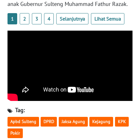
SULBAR
anak Gubernur Sulteng Muhammad Fathur Razak.
WN
1
2
3
4
Selanjutnya
Lihat Semua
BABEL
WN
SUMBAR
WN
SUMSEL
WN
BENGKULU
WN
Tag:
LAMPUNG
Apbd Sulteng
DPRD
Jaksa Agung
Kejagung
KPK
WN
Pokir
JATENG