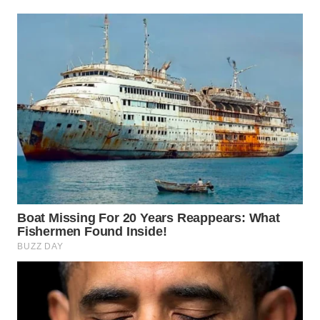
WN
PRIANGAN
TIMUR
WN
SEMARANG
WN
SOLO
WN
BOROBUDUR
WN
MADURA
WN