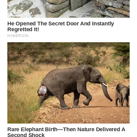
KONSUMEN
WAHANA
LISTRIK
WAHANA
TRAVEL
WAHANA
TV
WAHANANEWS
ID
WAHANANEWS
CO ID
WAHANANEWS
NET