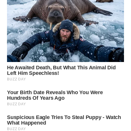
WN
INDRAMAYU
WN
KUNINGAN
WN
MAJALENGKA
WN
SUBANG
WN
SUKABUMI
WN
PURWAKARTA