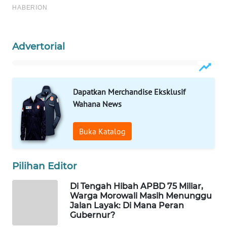
WAHANA
SPORT
Advertorial
WAHANA
UMKM
Dapatkan Merchandise Eksklusif
WAHANA
Wahana News
SELEB
Buka Katalog
WAHANA
PERSONA
Pilihan Editor
WAHANA
OTOMOTIF
Di Tengah Hibah APBD 75 Miliar,
Warga Morowali Masih Menunggu
Jalan Layak: Di Mana Peran
WAHANA
Gubernur?
HEALTH