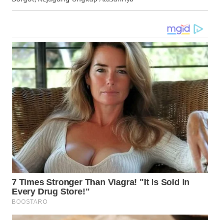
WN
MALUKU
WN
MALUT
WN
DAIRI
WN
DANAU
TOBA
WN
NIAS
WN