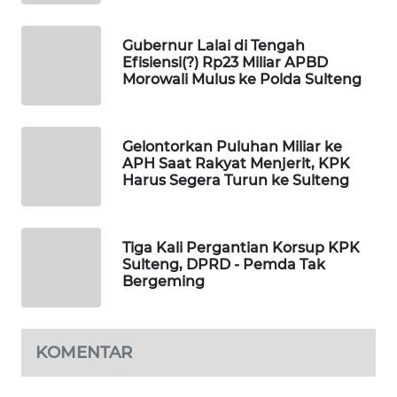
ID
Gubernur Lalai di Tengah
MAWAKA
Efisiensi(?) Rp23 Miliar APBD
ID
Morowali Mulus ke Polda Sulteng
MARTABAT
NET
Gelontorkan Puluhan Miliar ke
APH Saat Rakyat Menjerit, KPK
Harus Segera Turun ke Sulteng
PLN
WATCH
Tiga Kali Pergantian Korsup KPK
MKLI
Sulteng, DPRD - Pemda Tak
Bergeming
LPKKI
LKKI
KOMENTAR
KOPEKLIN