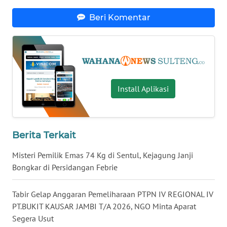
Beri Komentar
WN
NUSANTARA
WN
JOGJA
Install Aplikasi
WN
JATIM
Berita Terkait
WN
BALI
Misteri Pemilik Emas 74 Kg di Sentul, Kejagung Janji
Bongkar di Persidangan Febrie
WN
KALBAR
Tabir Gelap Anggaran Pemeliharaan PTPN IV REGIONAL IV
PT.BUKIT KAUSAR JAMBI T/A 2026, NGO Minta Aparat
WN
Segera Usut
KALTENG