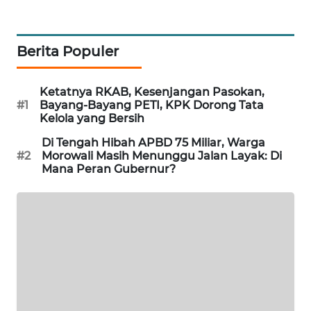
PORTAL
KONSUMEN
Berita Populer
FORWAMKI
Ketatnya RKAB, Kesenjangan Pasokan,
#1
Bayang-Bayang PETI, KPK Dorong Tata
Kelola yang Bersih
ALPERKLINAS
Di Tengah Hibah APBD 75 Miliar, Warga
FORJASIDA
#2
Morowali Masih Menunggu Jalan Layak: Di
Mana Peran Gubernur?
TAMBANG
NEWS
SITUNGIR
NEWS
SIDIKALANG
NEWS