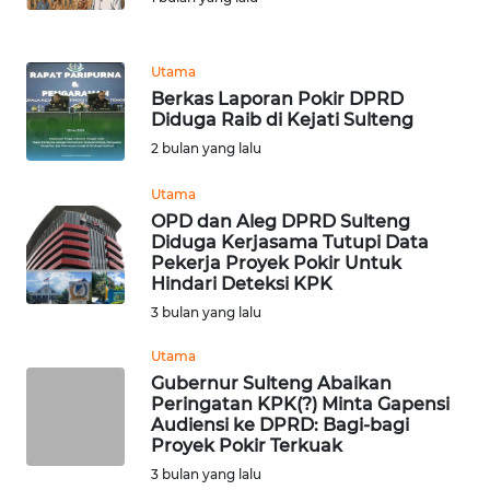
REDAKSI
Utama
KARIR
Berkas Laporan Pokir DPRD
Diduga Raib di Kejati Sulteng
DISCLAIMER
2 bulan yang lalu
Wahana
Utama
News
OPD dan Aleg DPRD Sulteng
Regional
Diduga Kerjasama Tutupi Data
Pekerja Proyek Pokir Untuk
Hindari Deteksi KPK
WN
SUMUT
3 bulan yang lalu
Utama
WN
Gubernur Sulteng Abaikan
JAKARTA
Peringatan KPK(?) Minta Gapensi
Audiensi ke DPRD: Bagi-bagi
Proyek Pokir Terkuak
WN
JABAR
3 bulan yang lalu