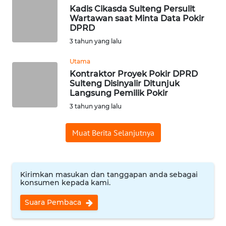
RIAU
Kadis Cikasda Sulteng Persulit
Wartawan saat Minta Data Pokir
DPRD
WN
SERAMBI
3 tahun yang lalu
Utama
WN
Kontraktor Proyek Pokir DPRD
JAMBI
Sulteng Disinyalir Ditunjuk
Langsung Pemilik Pokir
WN
3 tahun yang lalu
SULTRA
Muat Berita Selanjutnya
WN
NTB
Kirimkan masukan dan tanggapan anda sebagai
WN
konsumen kepada kami.
SULTENG
Suara Pembaca
WN