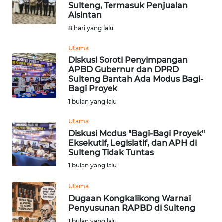
Sulteng, Termasuk Penjualan
Informasi
Alsintan
8 hari yang lalu
INDEKS
BERITA
Utama
Diskusi Soroti Penyimpangan
APBD Gubernur dan DPRD
KONTAK
Sulteng Bantah Ada Modus Bagi-
KAMI
Bagi Proyek
1 bulan yang lalu
INFO
IKLAN
Utama
Diskusi Modus "Bagi-Bagi Proyek"
Eksekutif, Legislatif, dan APH di
TENTANG
Sulteng Tidak Tuntas
KAMI
1 bulan yang lalu
PEDOMAN
Utama
MEDIA
Dugaan Kongkalikong Warnai
SIBER
Penyusunan RAPBD di Sulteng
1 bulan yang lalu