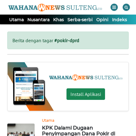
Utama
Nusantara
Khas
Serba-serbi
Opini
Indeks
WAHANA
Tutup
TV
Berita dengan tagar
#pokir-dprd
UTAMA
NUSANTARA
KHAS
Install Aplikasi
SERBA-
SERBI
Utama
KPK Dalami Dugaan
OPINI
Penyimpangan Dana Pokir di