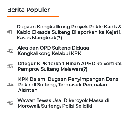
SULBAR
Berita Populer
WN
BABEL
Dugaan Kongkalikong Proyek Pokir: Kadis &
#1
Kabid Cikasda Sulteng Dilaporkan ke Kejati,
WN
Kasus Mangkrak(?)
SUMBAR
Aleg dan OPD Sulteng Diduga
#2
Kongkalikong Kelabui KPK
WN
Ditegur KPK terkait Hibah APBD ke Vertikal,
SUMSEL
#3
Pemprov Sulteng Melawan(?)
KPK Dalami Dugaan Penyimpangan Dana
WN
#4
Pokir di Sulteng, Termasuk Penjualan
BENGKULU
Alsintan
Wawan Tewas Usai Dikeroyok Massa di
WN
#5
Morowali, Sulteng, Polisi Selidiki
LAMPUNG
WN
JATENG