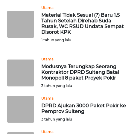
Utama
WN
Material Tidak Sesuai (?) Baru 1,5
BANTEN
Tahun Setelah Direhab Suda
Rusak, WC RSUD Undata Sempat
Disorot KPK
WN
NTT
1 tahun yang lalu
WN
Utama
KEPRI
Modusnya Terungkap Seorang
Kontraktor DPRD Sulteng Batal
Monopoli 8 paket Proyek Pokir
WN
PAPUA
3 tahun yang lalu
Utama
WN
DPRD Ajukan 3000 Paket Pokir ke
PAPUA
Pemprov Sulteng
BARAT
3 tahun yang lalu
WN
Utama