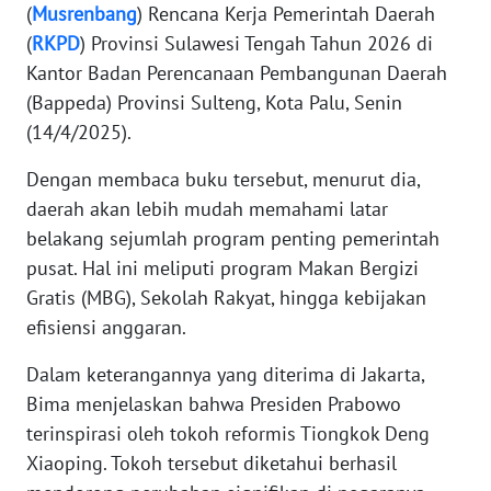
(
Musrenbang
) Rencana Kerja Pemerintah Daerah
(
RKPD
) Provinsi Sulawesi Tengah Tahun 2026 di
WN
BANTEN
Kantor Badan Perencanaan Pembangunan Daerah
(Bappeda) Provinsi Sulteng, Kota Palu, Senin
WN
(14/4/2025).
NTT
Dengan membaca buku tersebut, menurut dia,
daerah akan lebih mudah memahami latar
WN
KEPRI
belakang sejumlah program penting pemerintah
pusat. Hal ini meliputi program Makan Bergizi
WN
Gratis (MBG), Sekolah Rakyat, hingga kebijakan
PAPUA
efisiensi anggaran.
WN
Dalam keterangannya yang diterima di Jakarta,
PAPUA
Bima menjelaskan bahwa Presiden Prabowo
BARAT
terinspirasi oleh tokoh reformis Tiongkok Deng
Xiaoping. Tokoh tersebut diketahui berhasil
WN