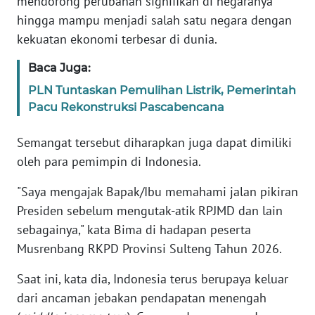
mendorong perubahan signifikan di negaranya
RIAU
hingga mampu menjadi salah satu negara dengan
kekuatan ekonomi terbesar di dunia.
WN
SERAMBI
Baca Juga:
PLN Tuntaskan Pemulihan Listrik, Pemerintah
WN
Pacu Rekonstruksi Pascabencana
JAMBI
Semangat tersebut diharapkan juga dapat dimiliki
WN
SULTRA
oleh para pemimpin di Indonesia.
"Saya mengajak Bapak/Ibu memahami jalan pikiran
WN
Presiden sebelum mengutak-atik RPJMD dan lain
NTB
sebagainya," kata Bima di hadapan peserta
Musrenbang RKPD Provinsi Sulteng Tahun 2026.
WN
SULTENG
Saat ini, kata dia, Indonesia terus berupaya keluar
dari ancaman jebakan pendapatan menengah
WN