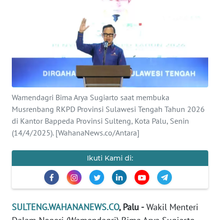
Informasi
INDEKS
BERITA
KONTAK
KAMI
Wamendagri Bima Arya Sugiarto saat membuka
Musrenbang RKPD Provinsi Sulawesi Tengah Tahun 2026
INFO
IKLAN
di Kantor Bappeda Provinsi Sulteng, Kota Palu, Senin
(14/4/2025). [WahanaNews.co/Antara]
TENTANG
KAMI
Ikuti Kami di:
PEDOMAN
MEDIA
SIBER
SULTENG.WAHANANEWS.CO
, Palu -
Wakil Menteri