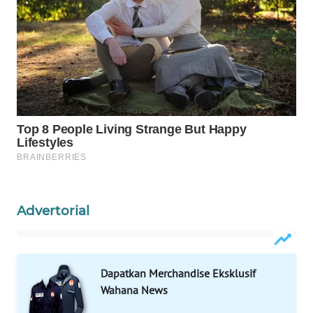
WAHANA
SPORT
WAHANA
UMKM
WAHANA
SELEB
WAHANA
PERSONA
Advertorial
WAHANA
OTOMOTIF
Dapatkan Merchandise Eksklusif
Wahana News
WAHANA
HEALTH