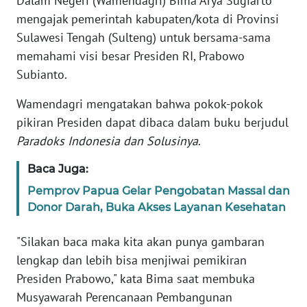
Dalam Negeri (Wamendagri) Bima Arya Sugiarto
REDAKSI
mengajak pemerintah kabupaten/kota di Provinsi
Sulawesi Tengah (Sulteng) untuk bersama-sama
KARIR
memahami visi besar Presiden RI, Prabowo
Subianto.
DISCLAIMER
Wamendagri mengatakan bahwa pokok-pokok
Wahana
pikiran Presiden dapat dibaca dalam buku berjudul
News
Paradoks Indonesia dan Solusinya
.
Regional
Baca Juga:
WN
Pemprov Papua Gelar Pengobatan Massal dan
SUMUT
Donor Darah, Buka Akses Layanan Kesehatan
WN
"Silakan baca maka kita akan punya gambaran
JAKARTA
lengkap dan lebih bisa menjiwai pemikiran
Presiden Prabowo," kata Bima saat membuka
WN
Musyawarah Perencanaan Pembangunan
JABAR