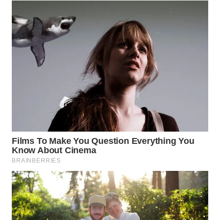
KONSUMEN
WAHANA
LISTRIK
WAHANA
TRAVEL
WAHANA
TV
WAHANANEWS
ID
WAHANANEWS
CO ID
WAHANANEWS
NET