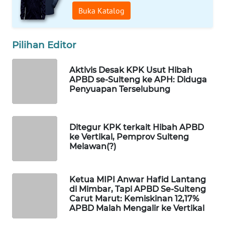
Buka Katalog
WAHANA
DESA
WISATA
Pilihan Editor
Aktivis Desak KPK Usut Hibah
LAPAK
APBD se-Sulteng ke APH: Diduga
WAHANA
Penyuapan Terselubung
Wahana
Network
Ditegur KPK terkait Hibah APBD
ke Vertikal, Pemprov Sulteng
KONSUMEN
Melawan(?)
LISTRIK
Ketua MIPI Anwar Hafid Lantang
MASYARAKAT
di Mimbar, Tapi APBD Se-Sulteng
KELISTRIKAN
Carut Marut: Kemiskinan 12,17%
APBD Malah Mengalir ke Vertikal
WALINKI