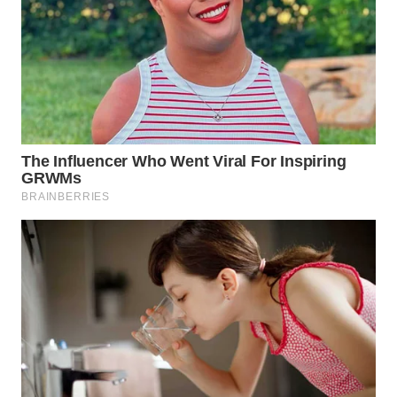
WN
PRIANGAN
TIMUR
WN
SEMARANG
WN
SOLO
WN
BOROBUDUR
WN
MADURA
WN