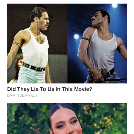
WN
INDRAMAYU
WN
KUNINGAN
WN
MAJALENGKA
WN
SUBANG
WN
SUKABUMI
WN
PURWAKARTA