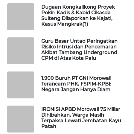
ID
Dugaan Kongkalikong Proyek
Pokir: Kadis & Kabid Cikasda
MAWAKA
Sulteng Dilaporkan ke Kejati,
ID
Kasus Mangkrak(?)
MARTABAT
Guru Besar Untad Peringatkan
NET
Risiko Intrusi dan Pencemaran
Akibat Tambang Underground
CPM di Atas Kota Palu
PLN
WATCH
1.900 Buruh PT GNI Morowali
Terancam PHK, FSPIM-KPBI:
MKLI
Negara Jangan Hanya Diam
LPKKI
IRONIS! APBD Morowali 75 Miliar
Dihibahkan, Warga Masih
LKKI
Terpaksa Lewati Jembatan Kayu
Patah
KOPEKLIN