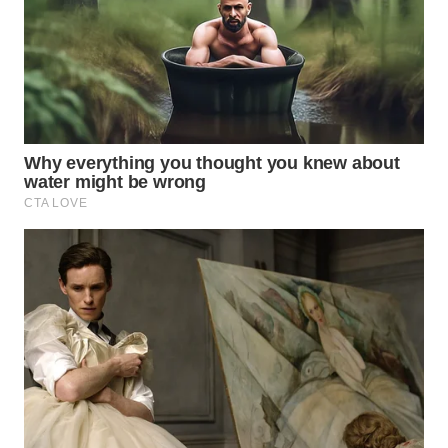
BEKASI
WN
BOGOR
WN
DEPOK
WN
TAPANULI
UTARA
WN
SAMOSIR
WN
PADANG
LAWAS