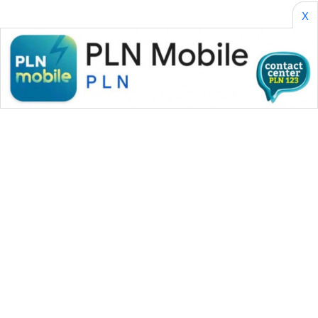
X
WAHANA MEDIA GROUP
|
|
|
WAHANA NEWS co
WAHANA TANI
WAHANA ADVOKAT
|
|
WAHANA INFRASTRUKTUR
WAHANA KONSUMEN