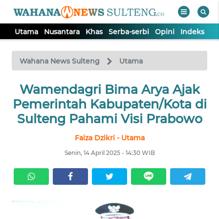
Utama
Nusantara
Khas
Serba-serbi
Opini
Indeks
WAHANA
Tutup
TV
Wahana News Sulteng
Utama
UTAMA
Wamendagri Bima Arya Ajak
Pemerintah Kabupaten/Kota di
NUSANTARA
Sulteng Pahami Visi Prabowo
Faiza Dzikri - Utama
KHAS
Senin, 14 April 2025 - 14:30 WIB
SERBA-
SERBI
OPINI