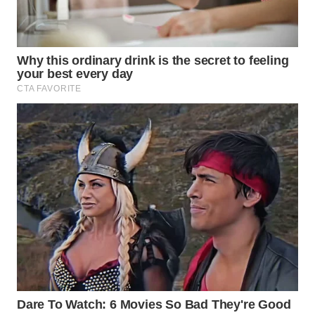
SURABAYA
WN
NATUNA
WN
BINTAN
WN
MANDALIKA
WN
LIKUPANG
WN
LABUANBAJO
WN
BORNEO