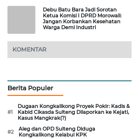
Debu Batu Bara Jadi Sorotan
PORTAL
Ketua Komisi I DPRD Morowali:
KONSUMEN
Jangan Korbankan Kesehatan
Warga Demi Industri
FORWAMKI
KOMENTAR
ALPERKLINAS
FORJASIDA
TAMBANG
Berita Populer
NEWS
Dugaan Kongkalikong Proyek Pokir: Kadis &
SITUNGIR
#1
Kabid Cikasda Sulteng Dilaporkan ke Kejati,
NEWS
Kasus Mangkrak(?)
Aleg dan OPD Sulteng Diduga
#2
SIDIKALANG
Kongkalikong Kelabui KPK
NEWS