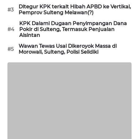
Ditegur KPK terkait Hibah APBD ke Vertikal,
#3
Pemprov Sulteng Melawan(?)
SIBARAGAS
NEWS
KPK Dalami Dugaan Penyimpangan Dana
#4
Pokir di Sulteng, Termasuk Penjualan
Alsintan
METRO
SIANTAR
Wawan Tewas Usai Dikeroyok Massa di
#5
NEWS
Morowali, Sulteng, Polisi Selidiki
METRO
MEDAN
NEWS
METRO
JAKARTA
NEWS
KRT
NEWS