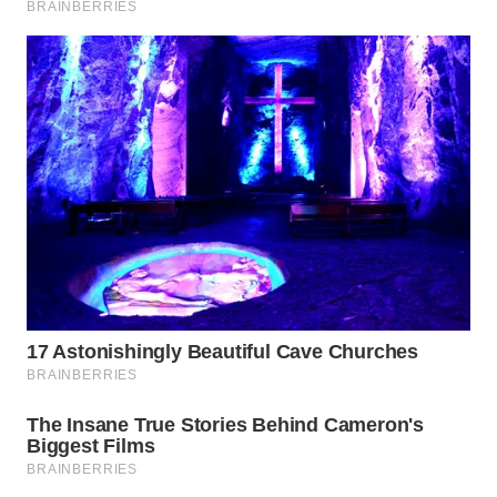
Wahana
Media
Group
WAHANA
NEWS
WAHANA
TANI
WAHANA
ADVOKAT
WAHANA
INFRASTRUKTUR
WAHANA