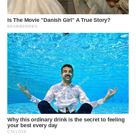
WN
SUMEDANG
WN
CIANJUR
WN
KEPULAUAN
SERIBU
WN
TANGERANG
WN
BINJAI
WN
CIREBON