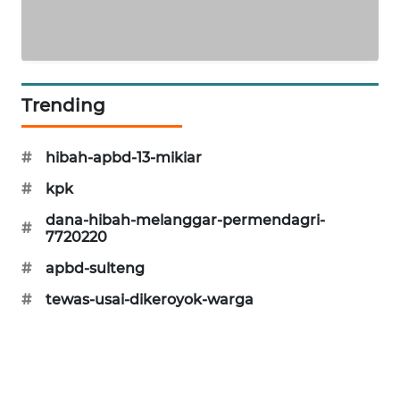
KARING
NEWS
JURNAL
Trending
MARITIM
#
hibah-apbd-13-mikiar
HUMBANG
NEWS
#
kpk
dana-hibah-melanggar-permendagri-
#
GARONGGANG
7720220
NEWS
#
apbd-sulteng
FISUELRI
#
tewas-usai-dikeroyok-warga
ID
ENERGI
NEWS