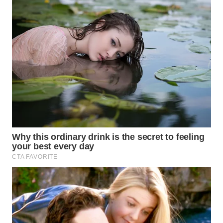
LANGKAT
WN
TAPANULI
SELATAN
WN
TANJUNG
LESUNG
WN
KARO
WN
SIMALUNGUN
WN
LABUHANBATU