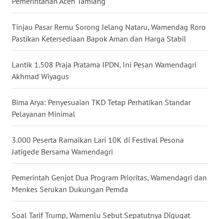
Pemerintahan Aceh Tamiang
WN
Tinjau Pasar Remu Sorong Jelang Nataru, Wamendag Roro
KALTARA
Pastikan Ketersediaan Bapok Aman dan Harga Stabil
WN
Lantik 1.508 Praja Pratama IPDN, Ini Pesan Wamendagri
KALSEL
Akhmad Wiyagus
WN
Bima Arya: Penyesuaian TKD Tetap Perhatikan Standar
KALTIM
Pelayanan Minimal
WN
3.000 Peserta Ramaikan Lari 10K di Festival Pesona
SULSEL
Jatigede Bersama Wamendagri
WN
Pemerintah Genjot Dua Program Prioritas, Wamendagri dan
GORONTALO
Menkes Serukan Dukungan Pemda
WN
SULUT
Soal Tarif Trump, Wamenlu Sebut Sepatutnya Digugat