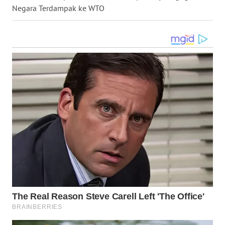
Negara Terdampak ke WTO
WN
MALUKU
WN
MALUT
WN
DAIRI
WN
DANAU
TOBA
WN
NIAS
WN