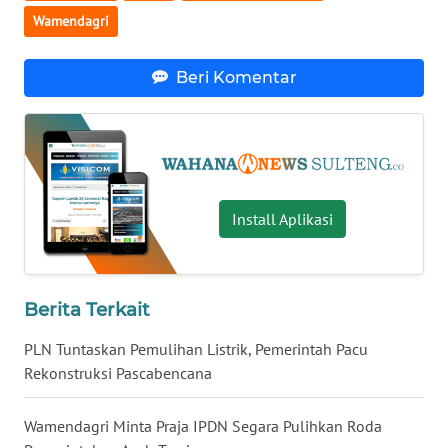
Wamendagri
WN
NUSANTARA
Beri Komentar
WN
JOGJA
WN
Install Aplikasi
JATIM
WN
BALI
Berita Terkait
WN
PLN Tuntaskan Pemulihan Listrik, Pemerintah Pacu
KALBAR
Rekonstruksi Pascabencana
WN
Wamendagri Minta Praja IPDN Segara Pulihkan Roda
KALTENG