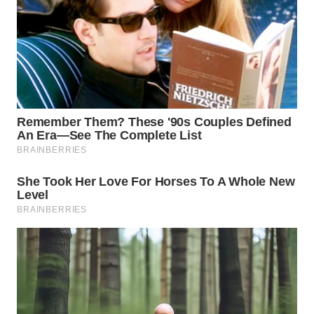
WN
TAPANULI
TENGAH
WN DELI
SERDANG
WN
TEBING
TINGGI
WN
PAKPAK
WN
KARAWANG
WN