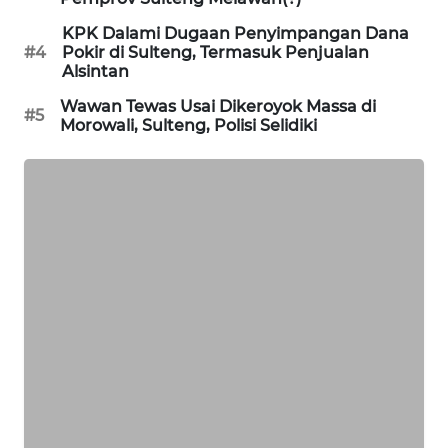
KPK Dalami Dugaan Penyimpangan Dana
PORTAL
#4
Pokir di Sulteng, Termasuk Penjualan
KONSUMEN
Alsintan
Wawan Tewas Usai Dikeroyok Massa di
#5
FORWAMKI
Morowali, Sulteng, Polisi Selidiki
ALPERKLINAS
FORJASIDA
TAMBANG
NEWS
SITUNGIR
NEWS
SIDIKALANG
NEWS