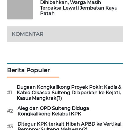
ID
Dihibahkan, Warga Masih
Terpaksa Lewati Jembatan Kayu
Patah
MAWAKA
ID
KOMENTAR
MARTABAT
NET
PLN
WATCH
Berita Populer
MKLI
Dugaan Kongkalikong Proyek Pokir: Kadis &
#1
Kabid Cikasda Sulteng Dilaporkan ke Kejati,
LPKKI
Kasus Mangkrak(?)
Aleg dan OPD Sulteng Diduga
#2
LKKI
Kongkalikong Kelabui KPK
Ditegur KPK terkait Hibah APBD ke Vertikal,
#3
KOPEKLIN
Pemprov Sulteng Melawan(?)