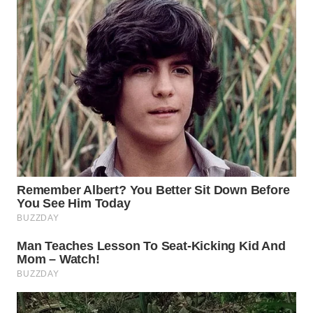
WN
PRIANGAN
TIMUR
WN
SEMARANG
WN
SOLO
WN
BOROBUDUR
WN
MADURA
WN