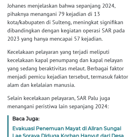
Johanes menjelaskan bahwa sepanjang 2024,
WN
pihaknya menangani 79 kejadian di 13
BANTEN
kota/kabupaten di Sulteng, meningkat signifikan
dibandingkan dengan kegiatan operasi SAR pada
WN
2023 yang hanya mencapai 57 kejadian.
NTT
Kecelakaan pelayaran yang terjadi meliputi
WN
kecelakaan kapal penumpang dan kapal nelayan
KEPRI
yang sedang beraktivitas melaut. Berbagai faktor
menjadi pemicu kejadian tersebut, termasuk faktor
WN
alam dan kelalaian manusia.
PAPUA
Selain kecelakaan pelayaran, SAR Palu juga
WN
menangani peristiwa lain sepanjang 2024:
PAPUA
BARAT
Baca Juga:
Evakuasi Penemuan Mayat di Aliran Sungai
WN
Lae Soraya Diduga Korban Hanyut dari Desa