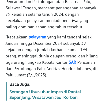
Pencarian dan Pertolongan atau Basarnas Palu,
REDAKSI
Sulawesi Tengah, mencatat penanganan sebanyak
79 kejadian selama tahun 2024, dengan
KARIR
kecelakaan pelayaran menjadi peristiwa yang
paling dominan sepanjang tahun tersebut.
DISCLAIMER
"Kecelakaan
pelayaran
yang kami tangani sejak
Wahana
Januari hingga Desember 2024 sebanyak 39
News
kejadian dengan jumlah korban selamat 194
Regional
orang, meninggal dunia delapan orang, dan hilang
tiga orang," ungkap Kepala Kantor
SAR
Pencarian
WN
SUMUT
dan Pertolongan Palu, Andrias Hendrik Johanes, di
Palu, Jumat (3/1/2025).
WN
Baca Juga:
JAKARTA
Serangan Ubur-ubur Impes di Pantai
WN
Sepanjang, Wisatawan Jadi Korban
JABAR