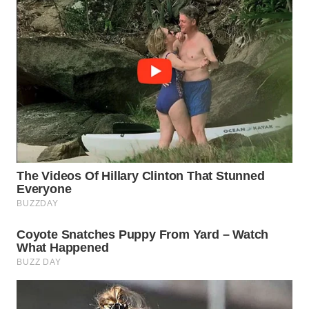
SURABAYA
WN
NATUNA
WN
BINTAN
WN
MANDALIKA
WN
LIKUPANG
WN
LABUANBAJO
WN
BORNEO