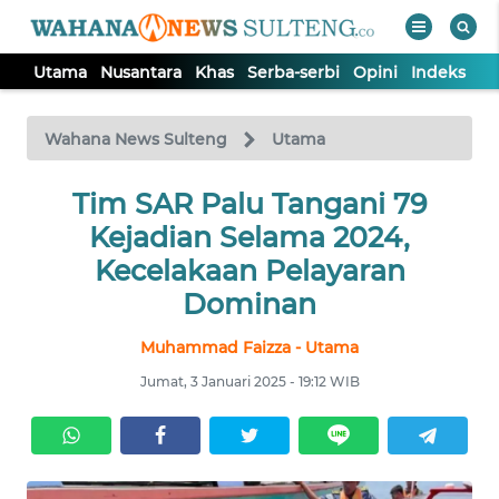
Utama
Nusantara
Khas
Serba-serbi
Opini
Indeks
WAHANA
Tutup
TV
Wahana News Sulteng
Utama
UTAMA
Tim SAR Palu Tangani 79
Kejadian Selama 2024,
NUSANTARA
Kecelakaan Pelayaran
Dominan
KHAS
Muhammad Faizza - Utama
Jumat, 3 Januari 2025 - 19:12 WIB
SERBA-
SERBI
OPINI