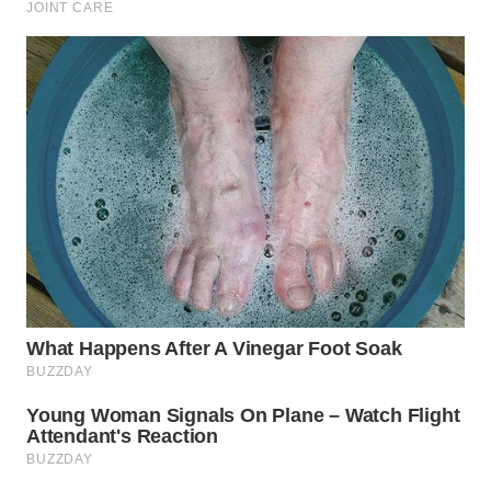
WN
SUMEDANG
WN
CIANJUR
WN
KEPULAUAN
SERIBU
WN
TANGERANG
WN
BINJAI
WN
CIREBON