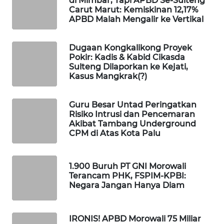
di Mimbar, Tapi APBD Se-Sulteng
Carut Marut: Kemiskinan 12,17%
APBD Malah Mengalir ke Vertikal
WAHANA
DESA
WISATA
Dugaan Kongkalikong Proyek
Pokir: Kadis & Kabid Cikasda
Sulteng Dilaporkan ke Kejati,
LAPAK
Kasus Mangkrak(?)
WAHANA
Guru Besar Untad Peringatkan
Wahana
Risiko Intrusi dan Pencemaran
Network
Akibat Tambang Underground
CPM di Atas Kota Palu
KONSUMEN
LISTRIK
1.900 Buruh PT GNI Morowali
Terancam PHK, FSPIM-KPBI:
MASYARAKAT
Negara Jangan Hanya Diam
KELISTRIKAN
WALINKI
IRONIS! APBD Morowali 75 Miliar