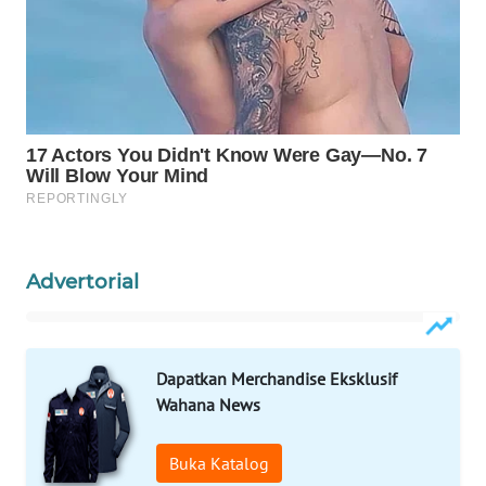
KONSUMEN
WAHANA
LISTRIK
WAHANA
TRAVEL
WAHANA
TV
Advertorial
WAHANANEWS
ID
Dapatkan Merchandise Eksklusif
WAHANANEWS
CO ID
Wahana News
WAHANANEWS
Buka Katalog
NET