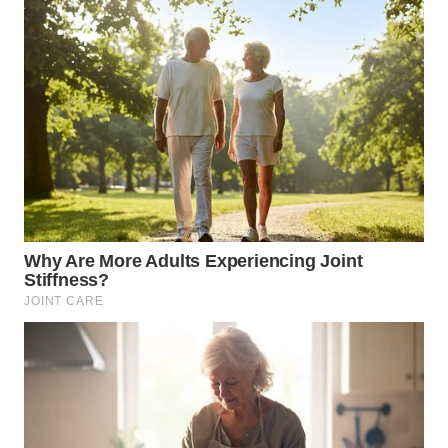
LANGKAT
WN
TAPANULI
SELATAN
WN
TANJUNG
LESUNG
WN
KARO
WN
SIMALUNGUN
WN
LABUHANBATU