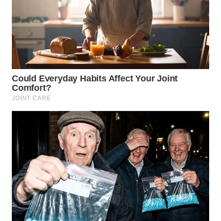
WN
TAPANULI
TENGAH
WN DELI
SERDANG
WN
TEBING
TINGGI
WN
PAKPAK
WN
KARAWANG
WN