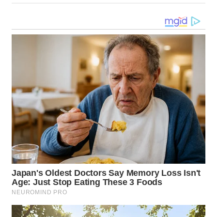
WN
MALUKU
WN
MALUT
WN
DAIRI
WN
DANAU
TOBA
WN
NIAS
WN