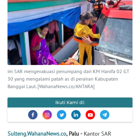
Informasi
INDEKS
BERITA
KONTAK
KAMI
INFO
im SAR mengevakuasi penumpang dari KM Hanifa 02 GT
IKLAN
30 yang mengalami patah as di perairan Kabupaten
Banggai Laut. [WahanaNews.co/ANTARA]
TENTANG
KAMI
Ikuti Kami di:
PEDOMAN
MEDIA
SIBER
Sulteng.WahanaNews.co
, Palu -
Kantor SAR