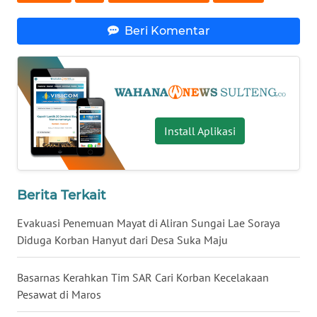
Beri Komentar
WN
NUSANTARA
WN
JOGJA
Install Aplikasi
WN
JATIM
WN
Berita Terkait
BALI
Evakuasi Penemuan Mayat di Aliran Sungai Lae Soraya
Diduga Korban Hanyut dari Desa Suka Maju
WN
KALBAR
Basarnas Kerahkan Tim SAR Cari Korban Kecelakaan
Pesawat di Maros
WN
KALTENG