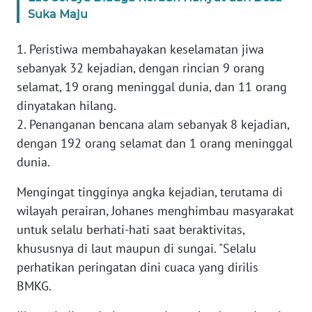
RIAU
Suka Maju
WN
1. Peristiwa membahayakan keselamatan jiwa
SERAMBI
sebanyak 32 kejadian, dengan rincian 9 orang
selamat, 19 orang meninggal dunia, dan 11 orang
WN
dinyatakan hilang.
JAMBI
2. Penanganan bencana alam sebanyak 8 kejadian,
dengan 192 orang selamat dan 1 orang meninggal
WN
SULTRA
dunia.
Mengingat tingginya angka kejadian, terutama di
WN
wilayah perairan, Johanes menghimbau masyarakat
NTB
untuk selalu berhati-hati saat beraktivitas,
WN
khususnya di laut maupun di sungai. "Selalu
SULTENG
perhatikan peringatan dini cuaca yang dirilis
BMKG.
WN