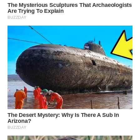
WN
INDRAMAYU
WN
KUNINGAN
WN
MAJALENGKA
WN
SUBANG
WN
SUKABUMI
WN
PURWAKARTA