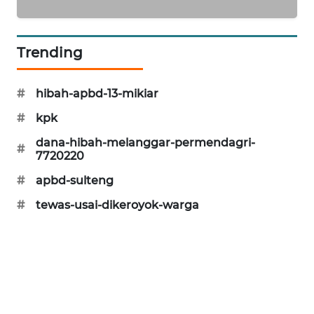
SIBARAGAS
Trending
NEWS
METRO
#
hibah-apbd-13-mikiar
SIANTAR
NEWS
#
kpk
dana-hibah-melanggar-permendagri-
#
METRO
7720220
MEDAN
#
apbd-sulteng
NEWS
#
tewas-usai-dikeroyok-warga
METRO
JAKARTA
NEWS
KRT
NEWS