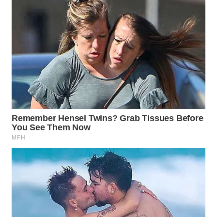
Wahana
Media
Group
WAHANA
NEWS
WAHANA
TANI
WAHANA
ADVOKAT
WAHANA
INFRASTRUKTUR
WAHANA