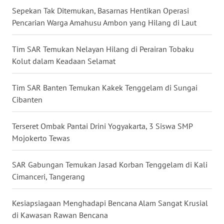
Sepekan Tak Ditemukan, Basarnas Hentikan Operasi
Pencarian Warga Amahusu Ambon yang Hilang di Laut
WN
KALTARA
Tim SAR Temukan Nelayan Hilang di Perairan Tobaku
WN
Kolut dalam Keadaan Selamat
KALSEL
Tim SAR Banten Temukan Kakek Tenggelam di Sungai
WN
Cibanten
KALTIM
Terseret Ombak Pantai Drini Yogyakarta, 3 Siswa SMP
WN
Mojokerto Tewas
SULSEL
SAR Gabungan Temukan Jasad Korban Tenggelam di Kali
WN
Cimanceri, Tangerang
GORONTALO
Kesiapsiagaan Menghadapi Bencana Alam Sangat Krusial
WN
di Kawasan Rawan Bencana
SULUT