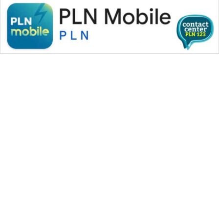
WAHANA MEDIA GROUP
|
|
|
WAHANA NEWS co
WAHANA TANI
WAHANA ADVOKAT
|
|
WAHANA INFRASTRUKTUR
WAHANA KONSUMEN
|
|
|
WAHANA LISTRIK
WAHANA TRAVEL
WAHANA TV
|
|
|
WAHANANEWS id
WAHANANEWS CO ID
WAHANANEWS NET