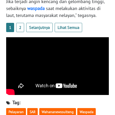
SULBAR
Jika terjadi angin kencang dan gelombang tinggi,
sebaiknya
waspada
saat melakukan aktivitas di
WN
laut, terutama masyarakat nelayan," tegasnya.
BABEL
1
2
Selanjutnya
Lihat Semua
WN
SUMBAR
WN
SUMSEL
WN
BENGKULU
WN
LAMPUNG
Tag:
WN
Pelayaran
SAR
Wahananewssulteng
Waspada
JATENG