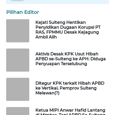
Pilihan Editor
WAHANA
SPORT
Kejati Sulteng Hentikan
Penyidikan Dugaan Korupsi PT
WAHANA
RAS, FPMMU Desak Kejagung
Ambil Alih
UMKM
WAHANA
Aktivis Desak KPK Usut Hibah
SELEB
APBD se-Sulteng ke APH: Diduga
Penyuapan Terselubung
WAHANA
PERSONA
Ditegur KPK terkait Hibah APBD
ke Vertikal, Pemprov Sulteng
WAHANA
Melawan(?)
OTOMOTIF
WAHANA
Ketua MIPI Anwar Hafid Lantang
HEALTH