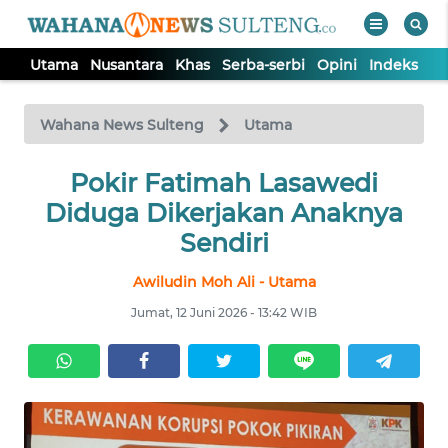
Utama
Nusantara
Khas
Serba-serbi
Opini
Indeks
WAHANA
Tutup
TV
Wahana News Sulteng
Utama
UTAMA
Pokir Fatimah Lasawedi
Diduga Dikerjakan Anaknya
NUSANTARA
Sendiri
Awiludin Moh Ali - Utama
KHAS
Jumat, 12 Juni 2026 - 13:42 WIB
SERBA-
SERBI
OPINI