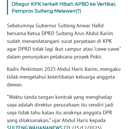
Ditegur KPK terkait Hibah APBD ke Vertikal,
Pemprov Sulteng Melawan(?)
WN
BANTEN
Sebelumnya Gubernur Sulteng Anwar Hafid
bersama Ketua DPRD Sulteng Arus Abdul Karim
WN
NTT
sudah menandatangani surat peryataan di KPK
agar DPRD tidak lagi ikut campur atau "cawe-cawe"
WN
dalam penunjukan pelaksana proyek Pokir.
KEPRI
Kadis Perkintam 2025 Abdul Haris Karim, mengaku
WN
tidak mengetahui keterlibatan keluarga anggota
PAPUA
dewan.
“Waktu tanda tangan kontrak yang menghadap
WN
PAPUA
saya adalah direktur perusahaan itu sendiri jadi
BARAT
saya tidak tahu kalau itu anaknya anggota DPR
yang dilaksanakan,” ujar Abdul Haris kepada
WN
SULTENG.WAHANANEWS.CO
, (25/12/2025).