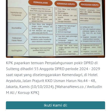
Informasi
INDEKS
BERITA
KONTAK
KAMI
INFO
IKLAN
KPK paparkan temuan Penyalahgunaan pokir DPRD di
Sulteng dihadiri 55 Anggota DPRD periode 2024 - 2029
TENTANG
saat rapat yang diselenggarakan Kemendagri, di Hotel
KAMI
Aryaduta, Jalan Prajurit KKO Usman Harun No.44 - 48,
Jakarta, Kamis (10/10/2024). [WahanaNews.co / Awiludin
PEDOMAN
M Ali / Korsup KPK]
MEDIA
SIBER
Ikuti Kami di: