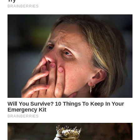
WN
SUMEDANG
WN
CIANJUR
WN
KEPULAUAN
SERIBU
WN
TANGERANG
WN
BINJAI
WN
CIREBON