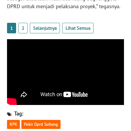
SULBAR
DPRD untuk menjadi pelaksana proyek,” tegasnya.
WN
BABEL
1
2
Selanjutnya
Lihat Semua
WN
SUMBAR
WN
SUMSEL
WN
BENGKULU
WN
LAMPUNG
Tag:
WN
KPK
Pokir Dprd Sulteng
JATENG