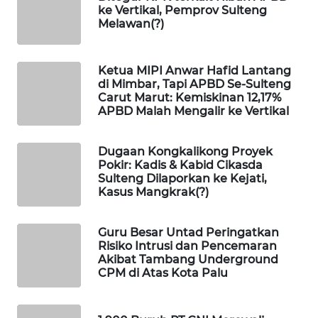
ID
ke Vertikal, Pemprov Sulteng
Melawan(?)
MAWAKA
ID
Ketua MIPI Anwar Hafid Lantang
di Mimbar, Tapi APBD Se-Sulteng
MARTABAT
Carut Marut: Kemiskinan 12,17%
NET
APBD Malah Mengalir ke Vertikal
PLN
Dugaan Kongkalikong Proyek
WATCH
Pokir: Kadis & Kabid Cikasda
Sulteng Dilaporkan ke Kejati,
Kasus Mangkrak(?)
MKLI
Guru Besar Untad Peringatkan
LPKKI
Risiko Intrusi dan Pencemaran
Akibat Tambang Underground
CPM di Atas Kota Palu
LKKI
KOPEKLIN