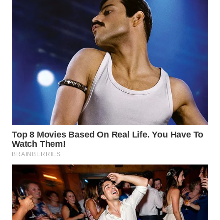
LANGKAT
WN
TAPANULI
SELATAN
WN
TANJUNG
LESUNG
WN
KARO
WN
SIMALUNGUN
WN
LABUHANBATU