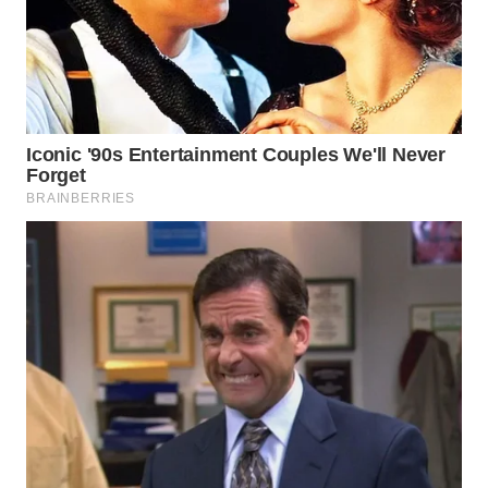
WAHANA
SPORT
WAHANA
UMKM
WAHANA
SELEB
WAHANA
PERSONA
WAHANA
OTOMOTIF
WAHANA
HEALTH