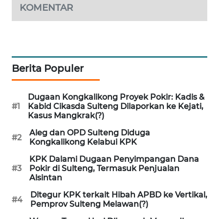
KOMENTAR
SIBARAGAS
NEWS
METRO
Berita Populer
SIANTAR
NEWS
Dugaan Kongkalikong Proyek Pokir: Kadis &
#1
Kabid Cikasda Sulteng Dilaporkan ke Kejati,
METRO
Kasus Mangkrak(?)
MEDAN
NEWS
Aleg dan OPD Sulteng Diduga
#2
Kongkalikong Kelabui KPK
METRO
KPK Dalami Dugaan Penyimpangan Dana
JAKARTA
#3
Pokir di Sulteng, Termasuk Penjualan
NEWS
Alsintan
Ditegur KPK terkait Hibah APBD ke Vertikal,
#4
KRT
Pemprov Sulteng Melawan(?)
NEWS