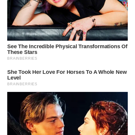
KONSUMEN
WAHANA
LISTRIK
WAHANA
TRAVEL
WAHANA
TV
WAHANANEWS
ID
WAHANANEWS
CO ID
WAHANANEWS
NET