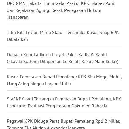
DPC GMNI Jakarta Timur Gelar Aksi di KPK, Mabes Polri,
dan Kejaksaan Agung, Desak Penegakan Hukum
WN
Transparan
KALTARA
Titin Rita Lestari Minta Status Tersangka Kasus Suap BPK
WN
Dibatalkan
KALSEL
Dugaan Kongkalikong Proyek Pokir: Kadis & Kabid
WN
Cikasda Sulteng Dilaporkan ke Kejati, Kasus Mangkrak(?)
KALTIM
Kasus Pemerasan Bupati Pemalang: KPK Sita Moge, Mobil,
WN
SULSEL
Uang Asing hingga Logam Mulia
WN
Staf KPK Jadi Tersangka Pemerasan Bupati Pemalang, KPK
GORONTALO
Langsung Evaluasi Pengelolaan Dokumen Rahasia
WN
Pegawai KPK Diduga Peras Bupati Pemalang Rp1,2 Miliar,
SULUT
Ternyata Eks Ajudan Alexander Marwata