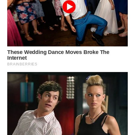
WN
TAPANULI
TENGAH
WN DELI
SERDANG
WN
TEBING
TINGGI
WN
PAKPAK
WN
KARAWANG
WN