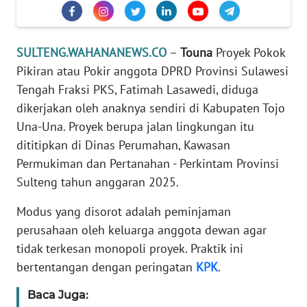
REDAKSI
KARIR
SULTENG.WAHANANEWS.CO
–
Touna
Proyek Pokok
Pikiran atau Pokir anggota DPRD Provinsi Sulawesi
DISCLAIMER
Tengah Fraksi PKS, Fatimah Lasawedi, diduga
dikerjakan oleh anaknya sendiri di Kabupaten Tojo
Wahana
Una-Una. Proyek berupa jalan lingkungan itu
News
dititipkan di Dinas Perumahan, Kawasan
Regional
Permukiman dan Pertanahan - Perkintam Provinsi
Sulteng tahun anggaran 2025.
WN
SUMUT
Modus yang disorot adalah peminjaman
perusahaan oleh keluarga anggota dewan agar
WN
tidak terkesan monopoli proyek. Praktik ini
JAKARTA
bertentangan dengan peringatan
KPK
.
WN
Baca Juga:
JABAR