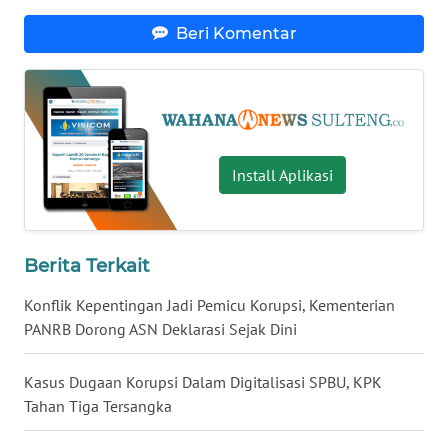
Beri Komentar
WN
NUSANTARA
WN
JOGJA
Install Aplikasi
WN
JATIM
Berita Terkait
WN
BALI
Konflik Kepentingan Jadi Pemicu Korupsi, Kementerian
PANRB Dorong ASN Deklarasi Sejak Dini
WN
KALBAR
Kasus Dugaan Korupsi Dalam Digitalisasi SPBU, KPK
Tahan Tiga Tersangka
WN
KALTENG