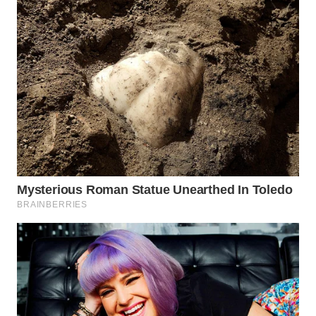
Wahana
Media
Group
WAHANA
NEWS
WAHANA
TANI
WAHANA
ADVOKAT
WAHANA
INFRASTRUKTUR
WAHANA