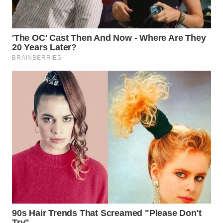
BEKASI
WN
BOGOR
WN
DEPOK
WN
TAPANULI
UTARA
WN
SAMOSIR
WN
PADANG
LAWAS