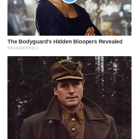
WN
PRIANGAN
TIMUR
WN
SEMARANG
WN
SOLO
WN
BOROBUDUR
WN
MADURA
WN