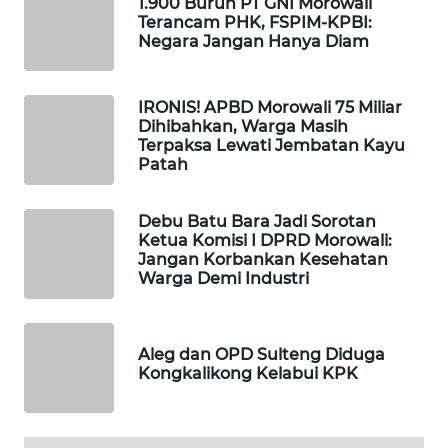
1.900 Buruh PT GNI Morowali
Terancam PHK, FSPIM-KPBI:
Negara Jangan Hanya Diam
PORTAL
KONSUMEN
IRONIS! APBD Morowali 75 Miliar
FORWAMKI
Dihibahkan, Warga Masih
Terpaksa Lewati Jembatan Kayu
Patah
ALPERKLINAS
Debu Batu Bara Jadi Sorotan
FORJASIDA
Ketua Komisi I DPRD Morowali:
Jangan Korbankan Kesehatan
TAMBANG
Warga Demi Industri
NEWS
SITUNGIR
Aleg dan OPD Sulteng Diduga
NEWS
Kongkalikong Kelabui KPK
SIDIKALANG
NEWS