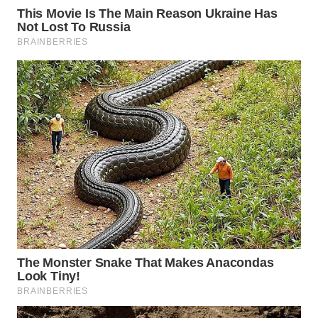
SURABAYA
WN
NATUNA
WN
BINTAN
WN
MANDALIKA
WN
LIKUPANG
WN
LABUANBAJO
WN
BORNEO