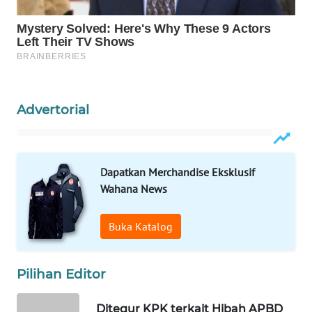
WAHANA
DESA
WISATA
LAPAK
Advertorial
WAHANA
Wahana
Network
Dapatkan Merchandise Eksklusif
Wahana News
KONSUMEN
LISTRIK
Buka Katalog
MASYARAKAT
KELISTRIKAN
Pilihan Editor
WALINKI
Ditegur KPK terkait Hibah APBD