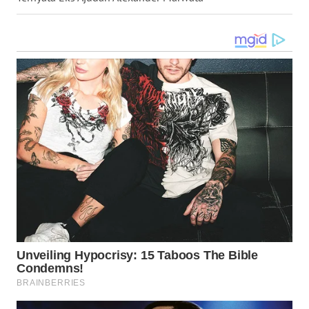
WN
MALUKU
WN
MALUT
WN
DAIRI
WN
DANAU
TOBA
WN
NIAS
WN