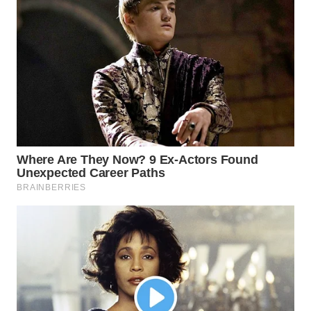
WN
INDRAMAYU
WN
KUNINGAN
WN
MAJALENGKA
WN
SUBANG
WN
SUKABUMI
WN
PURWAKARTA