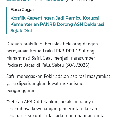
RIAU
Baca Juga:
WN
Konflik Kepentingan Jadi Pemicu Korupsi,
SERAMBI
Kementerian PANRB Dorong ASN Deklarasi
Sejak Dini
WN
JAMBI
Dugaan praktik ini bertolak belakang dengan
pernyataan Ketua Fraksi PKB DPRD Sulteng
WN
Muhammad Safri. Saat menjadi narasumber
SULTRA
Podcast Bacas di Palu, Sabtu (30/5/2026)
WN
Safri menegaskan Pokir adalah aspirasi masyarakat
NTB
yang diperjuangkan lewat mekanisme
penganggaran.
WN
SULTENG
“Setelah APBD ditetapkan, pelaksanaannya
sepenuhnya kewenangan pemerintah daerah
WN
sebagai eksekutif. Tidak ada ruang bagi anggota