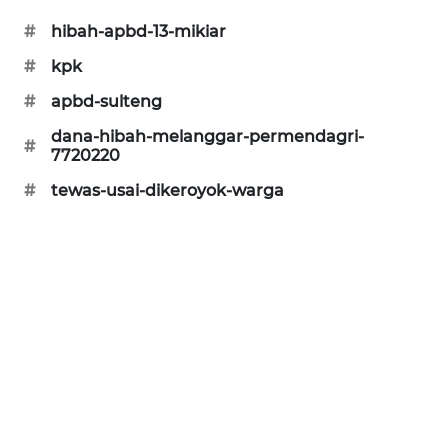
#
hibah-apbd-13-mikiar
CILEUNGSI
NEWS
#
kpk
#
apbd-sulteng
BERKAT
NEWS
dana-hibah-melanggar-permendagri-
#
7720220
BERAMPU
#
tewas-usai-dikeroyok-warga
NEWS
ANUGERAH
NEWS
AKHLAK
ID
PERAPKI
NEWS