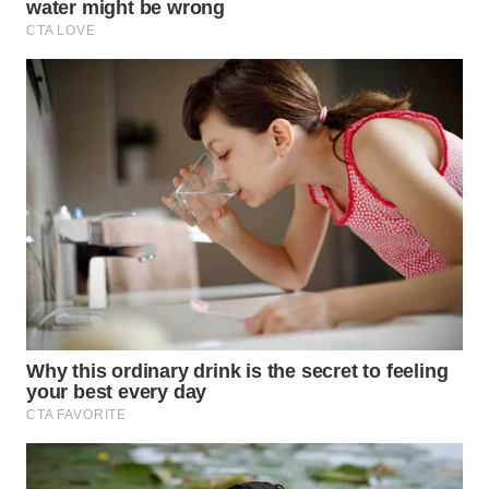
WN
INDRAMAYU
WN
KUNINGAN
WN
MAJALENGKA
WN
SUBANG
WN
SUKABUMI
WN
PURWAKARTA