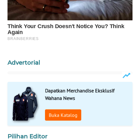
WAHANA
DESA
WISATA
LAPAK
WAHANA
Advertorial
Wahana
Network
KONSUMEN
Dapatkan Merchandise Eksklusif
LISTRIK
Wahana News
MASYARAKAT
Buka Katalog
KELISTRIKAN
WALINKI
Pilihan Editor