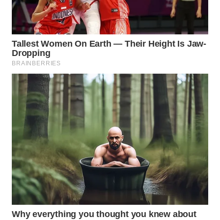
WN
SUMEDANG
WN
CIANJUR
WN
KEPULAUAN
SERIBU
WN
TANGERANG
WN
BINJAI
WN
CIREBON