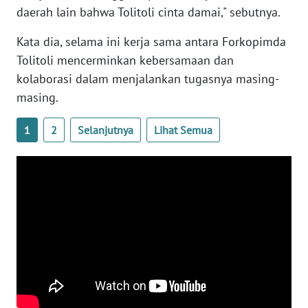
SULBAR
daerah lain bahwa Tolitoli cinta damai," sebutnya.
WN
Kata dia, selama ini kerja sama antara Forkopimda
BABEL
Tolitoli mencerminkan kebersamaan dan
kolaborasi dalam menjalankan tugasnya masing-
WN
masing.
SUMBAR
1
2
Selanjutnya
Lihat Semua
WN
SUMSEL
WN
BENGKULU
WN
LAMPUNG
WN
JATENG