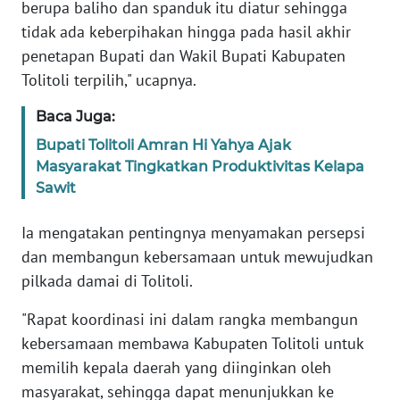
RIAU
berupa baliho dan spanduk itu diatur sehingga
tidak ada keberpihakan hingga pada hasil akhir
WN
penetapan Bupati dan Wakil Bupati Kabupaten
SERAMBI
Tolitoli terpilih," ucapnya.
Baca Juga:
WN
JAMBI
Bupati Tolitoli Amran Hi Yahya Ajak
Masyarakat Tingkatkan Produktivitas Kelapa
WN
Sawit
SULTRA
Ia mengatakan pentingnya menyamakan persepsi
WN
dan membangun kebersamaan untuk mewujudkan
NTB
pilkada damai di Tolitoli.
WN
"Rapat koordinasi ini dalam rangka membangun
SULTENG
kebersamaan membawa Kabupaten Tolitoli untuk
memilih kepala daerah yang diinginkan oleh
WN
masyarakat, sehingga dapat menunjukkan ke