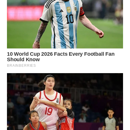
BEKASI
WN
BOGOR
WN
DEPOK
WN
TAPANULI
UTARA
WN
SAMOSIR
WN
PADANG
LAWAS