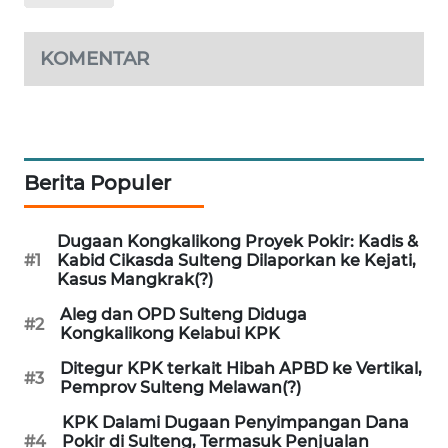
SIBARAGAS
KOMENTAR
NEWS
METRO
SIANTAR
NEWS
Berita Populer
METRO
MEDAN
Dugaan Kongkalikong Proyek Pokir: Kadis &
#1
Kabid Cikasda Sulteng Dilaporkan ke Kejati,
NEWS
Kasus Mangkrak(?)
Aleg dan OPD Sulteng Diduga
METRO
#2
Kongkalikong Kelabui KPK
JAKARTA
NEWS
Ditegur KPK terkait Hibah APBD ke Vertikal,
#3
Pemprov Sulteng Melawan(?)
KRT
KPK Dalami Dugaan Penyimpangan Dana
NEWS
#4
Pokir di Sulteng, Termasuk Penjualan