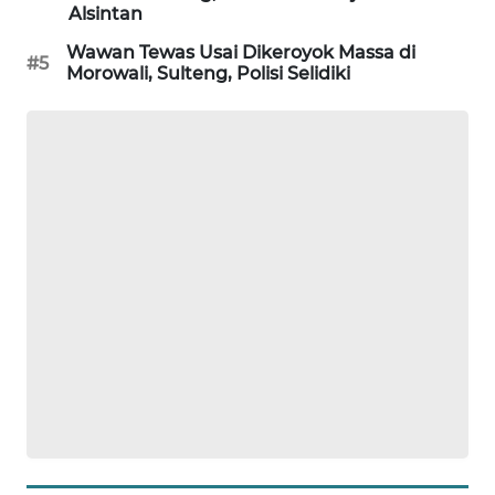
Alsintan
KARING
Wawan Tewas Usai Dikeroyok Massa di
#5
NEWS
Morowali, Sulteng, Polisi Selidiki
JURNAL
MARITIM
HUMBANG
NEWS
GARONGGANG
NEWS
FISUELRI
ID
ENERGI
NEWS