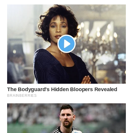
WN
TAPANULI
TENGAH
WN DELI
SERDANG
WN
TEBING
TINGGI
WN
PAKPAK
WN
KARAWANG
WN