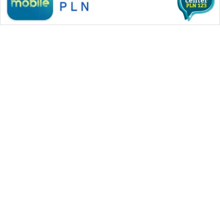
WAHANA MEDIA GROUP
|
|
|
WAHANA NEWS co
WAHANA TANI
WAHANA ADVOKAT
|
|
WAHANA INFRASTRUKTUR
WAHANA KONSUMEN
|
|
|
WAHANA LISTRIK
WAHANA TRAVEL
WAHANA TV
|
|
|
WAHANANEWS id
WAHANANEWS CO ID
WAHANANEWS NET
|
|
|
WAHANA SPORT ID
Wahana UMKM
Wahana Seleb
|
|
|
Wahana Persona
Wahana Otomotif
Wahana Health