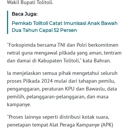
Wakil Bupati Tolitoli.
WN
Baca Juga:
BANTEN
Pemkab Tolitoli Catat Imunisasi Anak Bawah
Dua Tahun Capai 52 Persen
WN
NTT
"Forkopimda bersama TNI dan Polri berkomitmen
netral guna mengawal pilkada yang aman, tentram
WN
dan damai di Kabupaten Tolitoli," kata Bahran.
KEPRI
Ia menjelaskan semua pihak mengetahui seluruh
WN
proses Pilkada 2024 mulai dari tahapan pemilu,
PAPUA
penganggaran, peraturan KPU dan Bawaslu, data
pemilih, pelanggaran-pelanggaran, dan masa
WN
kampanye.
PAPUA
BARAT
"Proses lainnya seperti distribusi kotak suara,
penetapan tempat Alat Peraga Kampanye (APK)
WN