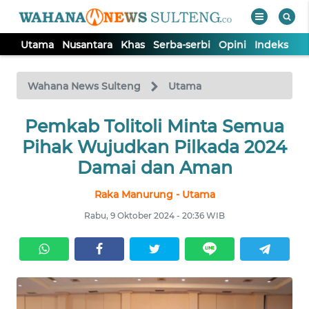
Utama
Nusantara
Khas
Serba-serbi
Opini
Indeks
WAHANA
Tutup
TV
Wahana News Sulteng
Utama
UTAMA
Pemkab Tolitoli Minta Semua
Pihak Wujudkan Pilkada 2024
NUSANTARA
Damai dan Aman
Raka Manurung - Utama
KHAS
Rabu, 9 Oktober 2024 - 20:36 WIB
SERBA-
SERBI
OPINI