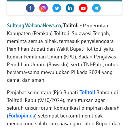
REDAKSI
KARIR
Sulteng.WahanaNews.co
, Tolitoli -
Pemerintah
Kabupaten (Pemkab) Tolitoli, Sulawesi Tengah,
DISCLAIMER
meminta semua pihak, termasuk penyelenggara
Pemilihan Bupati dan Wakil Bupati Tolitoli, yaitu
Wahana
Komisi Pemilihan Umum (KPU), Badan Pengawas
News
Regional
Pemilihan Umum (Bawaslu), serta TNI-Polri, untuk
bersama-sama mewujudkan Pilkada 2024 yang
WN
damai dan aman.
SUMUT
Penjabat sementara (Pjs) Bupati
Tolitoli
Bahran di
WN
Tolitoli, Rabu (9/10/2024), menuturkan agar
JAKARTA
seluruh unsur forum komunikasi pimpinan daerah
(
Forkopimda
) setempat berkomitmen tidak
WN
mendukung salah satu pasangan calon Bupati dan
JABAR