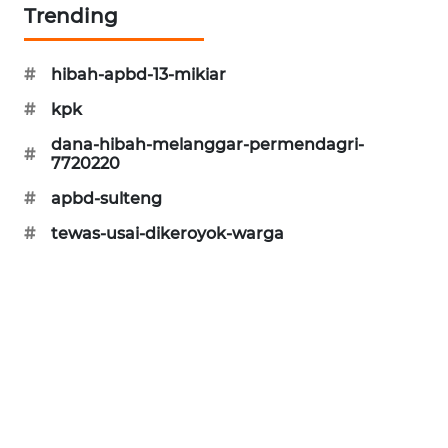
Trending
CILEUNGSI
NEWS
#
hibah-apbd-13-mikiar
BERKAT
#
kpk
NEWS
dana-hibah-melanggar-permendagri-
#
7720220
BERAMPU
#
apbd-sulteng
NEWS
#
tewas-usai-dikeroyok-warga
ANUGERAH
NEWS
AKHLAK
ID
PERAPKI
NEWS