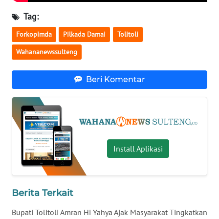
Tag:
WN
Forkopimda
Pilkada Damai
Tolitoli
NUSANTARA
Wahananewssulteng
WN
JOGJA
Beri Komentar
WN
JATIM
WN
BALI
Install Aplikasi
WN
KALBAR
Berita Terkait
WN
Bupati Tolitoli Amran Hi Yahya Ajak Masyarakat Tingkatkan
KALTENG