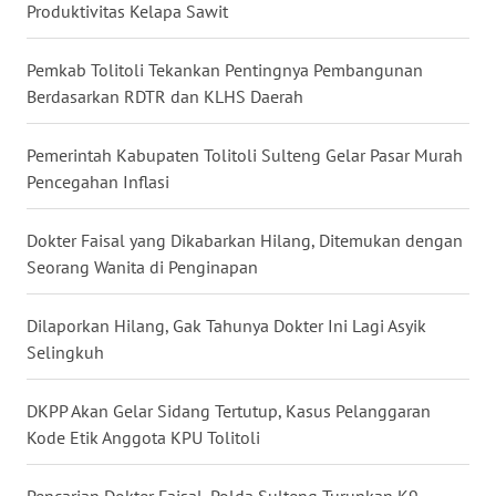
Produktivitas Kelapa Sawit
WN
Pemkab Tolitoli Tekankan Pentingnya Pembangunan
KALTARA
Berdasarkan RDTR dan KLHS Daerah
WN
Pemerintah Kabupaten Tolitoli Sulteng Gelar Pasar Murah
KALSEL
Pencegahan Inflasi
WN
KALTIM
Dokter Faisal yang Dikabarkan Hilang, Ditemukan dengan
Seorang Wanita di Penginapan
WN
SULSEL
Dilaporkan Hilang, Gak Tahunya Dokter Ini Lagi Asyik
Selingkuh
WN
GORONTALO
DKPP Akan Gelar Sidang Tertutup, Kasus Pelanggaran
Kode Etik Anggota KPU Tolitoli
WN
SULUT
Pencarian Dokter Faisal, Polda Sulteng Turunkan K9