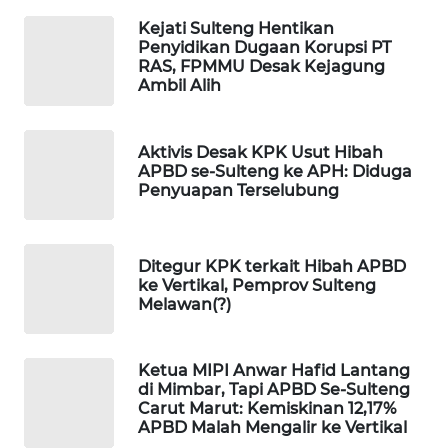
ID
Kejati Sulteng Hentikan
Penyidikan Dugaan Korupsi PT
MAWAKA
RAS, FPMMU Desak Kejagung
ID
Ambil Alih
MARTABAT
Aktivis Desak KPK Usut Hibah
NET
APBD se-Sulteng ke APH: Diduga
Penyuapan Terselubung
PLN
WATCH
Ditegur KPK terkait Hibah APBD
MKLI
ke Vertikal, Pemprov Sulteng
Melawan(?)
LPKKI
Ketua MIPI Anwar Hafid Lantang
LKKI
di Mimbar, Tapi APBD Se-Sulteng
Carut Marut: Kemiskinan 12,17%
APBD Malah Mengalir ke Vertikal
KOPEKLIN