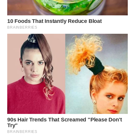
LANGKAT
WN
TAPANULI
SELATAN
WN
TANJUNG
LESUNG
WN
KARO
WN
SIMALUNGUN
WN
LABUHANBATU