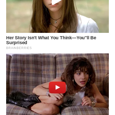
SURABAYA
WN
NATUNA
WN
BINTAN
WN
MANDALIKA
WN
LIKUPANG
WN
LABUANBAJO
WN
BORNEO