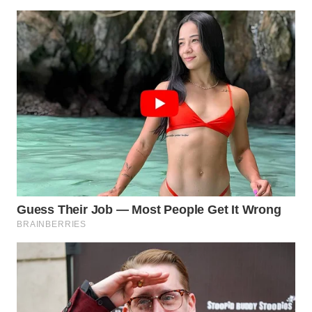
KONSUMEN
WAHANA
LISTRIK
WAHANA
TRAVEL
WAHANA
TV
WAHANANEWS
ID
WAHANANEWS
CO ID
WAHANANEWS
NET