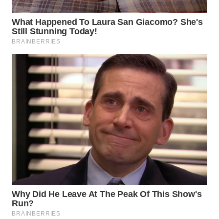
Wahana
Media
Group
WAHANA
NEWS
WAHANA
TANI
WAHANA
ADVOKAT
WAHANA
INFRASTRUKTUR
WAHANA