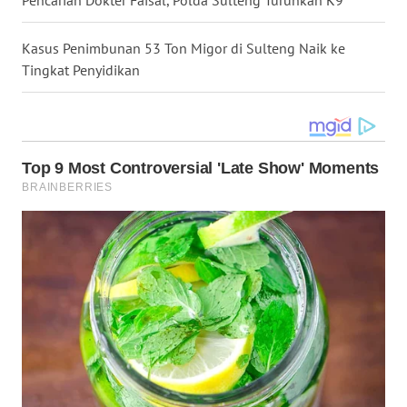
WN
Kasus Penimbunan 53 Ton Migor di Sulteng Naik ke
MALUKU
Tingkat Penyidikan
WN
MALUT
WN
DAIRI
WN
DANAU
TOBA
WN
NIAS
WN