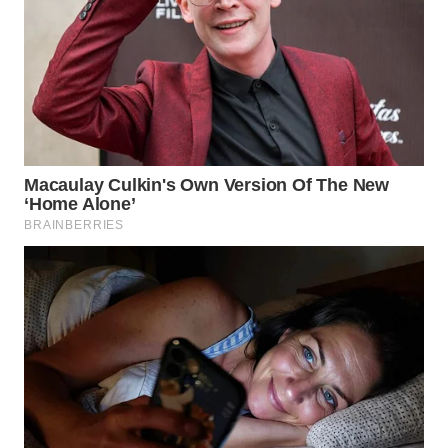
WAHANA
SPORT
WAHANA
UMKM
WAHANA
SELEB
WAHANA
PERSONA
WAHANA
OTOMOTIF
WAHANA
HEALTH