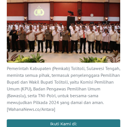
Informasi
INDEKS
BERITA
KONTAK
KAMI
INFO
Pemerintah Kabupaten (Pemkab) Tolitoli, Sulawesi Tengah,
IKLAN
meminta semua pihak, termasuk penyelenggara Pemilihan
Bupati dan Wakil Bupati Tolitoli, yaitu Komisi Pemilihan
TENTANG
Umum (KPU), Badan Pengawas Pemilihan Umum
KAMI
(Bawaslu), serta TNI-Polri, untuk bersama-sama
mewujudkan Pilkada 2024 yang damai dan aman.
PEDOMAN
[WahanaNews.co/Antara]
MEDIA
SIBER
Ikuti Kami di: