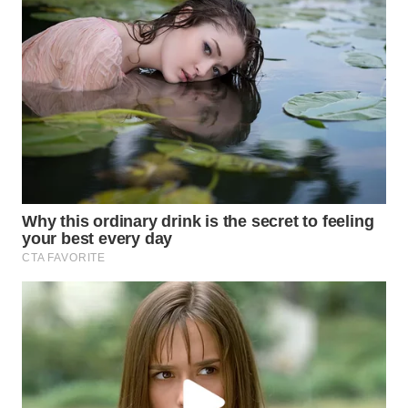
WN
PRIANGAN
TIMUR
WN
SEMARANG
WN
SOLO
WN
BOROBUDUR
WN
MADURA
WN