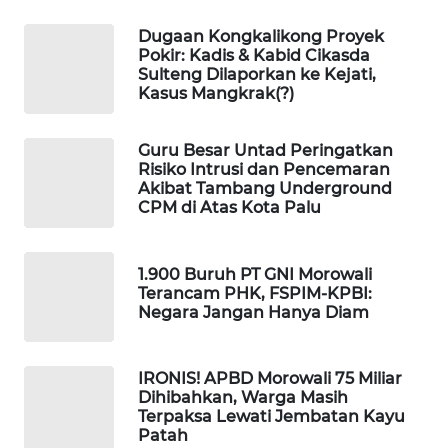
Dugaan Kongkalikong Proyek
PORTAL
Pokir: Kadis & Kabid Cikasda
KONSUMEN
Sulteng Dilaporkan ke Kejati,
Kasus Mangkrak(?)
FORWAMKI
Guru Besar Untad Peringatkan
Risiko Intrusi dan Pencemaran
ALPERKLINAS
Akibat Tambang Underground
CPM di Atas Kota Palu
FORJASIDA
1.900 Buruh PT GNI Morowali
TAMBANG
Terancam PHK, FSPIM-KPBI:
NEWS
Negara Jangan Hanya Diam
SITUNGIR
NEWS
IRONIS! APBD Morowali 75 Miliar
Dihibahkan, Warga Masih
Terpaksa Lewati Jembatan Kayu
SIDIKALANG
Patah
NEWS