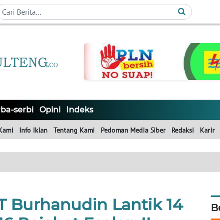
ba-serbi
Opini
Indeks
Kami
Info Iklan
Tentang Kami
Pedoman Media Siber
Redaksi
Karir
T Burhanudin Lantik 14
B