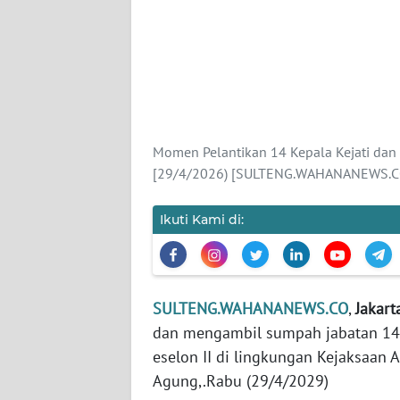
WN
BANTEN
WN
NTT
WN
Momen Pelantikan 14 Kepala Kejati dan 
KEPRI
[29/4/2026) [SULTENG.WAHANANEWS.CO /
WN
Ikuti Kami di:
PAPUA
WN
PAPUA
SULTENG.WAHANANEWS.CO
,
Jakar
BARAT
dan mengambil sumpah jabatan 14 K
eselon II di lingkungan Kejaksaan
WN
RIAU
Agung,.Rabu (29/4/2029)