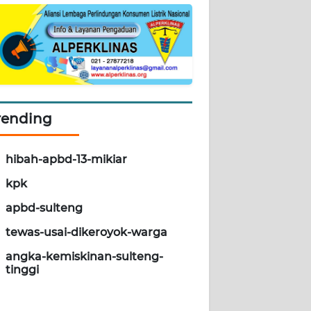
rending
hibah-apbd-13-mikiar
kpk
apbd-sulteng
tewas-usai-dikeroyok-warga
angka-kemiskinan-sulteng-
tinggi