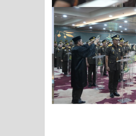
KARIR
DISCLAIMER
Wahana
News
Regional
WN
SUMUT
WN
JAKARTA
WN
JABAR