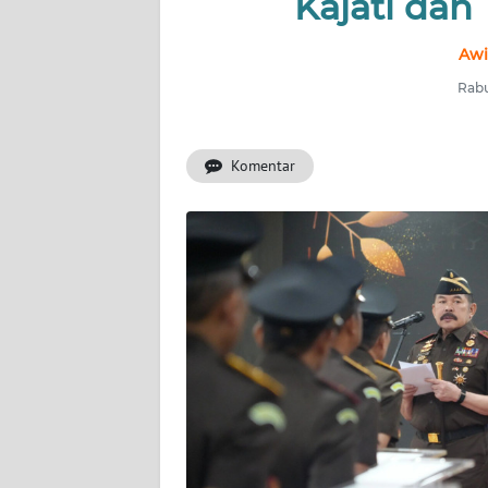
Kajati dan 
INDEKS
Awi
BERITA
Rabu
KONTAK
KAMI
Komentar
INFO
IKLAN
TENTANG
KAMI
PEDOMAN
MEDIA
SIBER
REDAKSI