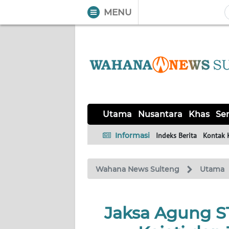
MENU
WAHANA
Tutup
TV
UTAMA
NUSANTARA
Utama
Nusantara
Khas
Ser
KHAS
Informasi
Indeks Berita
Kontak 
SERBA-
Wahana News Sulteng
Utama
SERBI
OPINI
Jaksa Agung S
Informasi