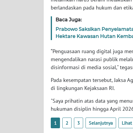
WN
berlandaskan pada hukum dan etik
BABEL
Baca Juga:
WN
Prabowo Saksikan Penyelamatan
SUMBAR
Hektare Kawasan Hutan Kembal
WN
“Penguasaan ruang digital juga me
SUMSEL
mengendalikan narasi publik mela
disinformasi di media sosial," tega
WN
BENGKULU
Pada kesempatan tersebut, Jaksa A
di lingkungan Kejaksaan RI.
WN
"Saya prihatin atas data yang menu
LAMPUNG
hukuman disiplin hingga April 202
WN
JATENG
1
2
3
Selanjutnya
Liha