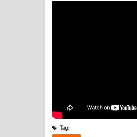
WN
NUSANTARA
WN
JOGJA
WN
JATIM
WN
BALI
WN
KALBAR
WN
KALTENG
Tag: