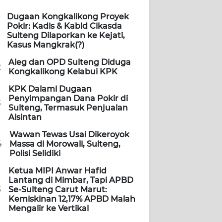
Dugaan Kongkalikong Proyek
Pokir: Kadis & Kabid Cikasda
Sulteng Dilaporkan ke Kejati,
Kasus Mangkrak(?)
Aleg dan OPD Sulteng Diduga
2
Kongkalikong Kelabui KPK
KPK Dalami Dugaan
Penyimpangan Dana Pokir di
3
Sulteng, Termasuk Penjualan
Alsintan
Wawan Tewas Usai Dikeroyok
4
Massa di Morowali, Sulteng,
Polisi Selidiki
Ketua MIPI Anwar Hafid
Lantang di Mimbar, Tapi APBD
5
Se-Sulteng Carut Marut:
Kemiskinan 12,17% APBD Malah
Mengalir ke Vertikal