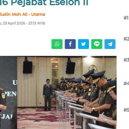
16 Pejabat Eselon II
ludin Moh Ali - Utama
#1
, 29 April 2026 - 23:13 WIB
#
#
#
#