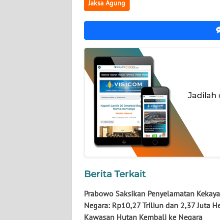
Jaksa Agung
WN
KALTARA
WN
KALSEL
WN
KALTIM
Jadilah
WN
SULSEL
WN
GORONTALO
Berita Terkait
WN
Prabowo Saksikan Penyelamatan Kekay
SULUT
Negara: Rp10,27 Triliun dan 2,37 Juta H
Kawasan Hutan Kembali ke Negara