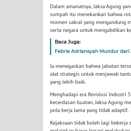
Dalam amanatnya, Jaksa Agung yan
WN
SERAMBI
sumpah itu menekankan bahwa rota
momen sakral yang mengandung mak
WN
serta negara untuk mengabdikan 
JAMBI
Baca Juga:
WN
Febrie Adriansyah Mundur dari 
SULTRA
Ia menegaskan bahwa jabatan ters
WN
alat strategis untuk menjawab ta
NTB
yang lebih baik.
Menghadapi era Revolusi Industri 5
WN
SULTENG
kecerdasan buatan, Jaksa Agung me
pola kerja lama yang tidak adaptif.
WN
SULBAR
Kejaksaan tidak boleh lagi bekerja 
melainkan harus berani melakukan