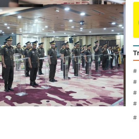
T
#
#
#
#
#