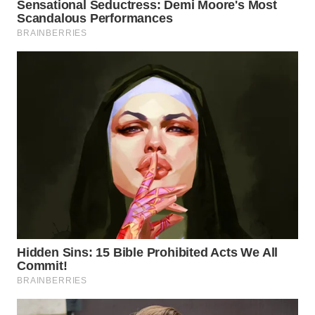
WN
INDRAMAYU
WN
KUNINGAN
WN
MAJALENGKA
WN
SUBANG
WN
SUKABUMI
WN
PURWAKARTA