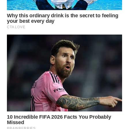
BEKASI
WN
BOGOR
WN
DEPOK
WN
TAPANULI
UTARA
WN
SAMOSIR
WN
PADANG
LAWAS