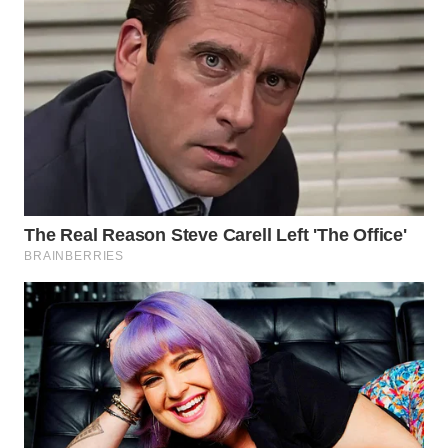
Wahana
Media
Group
WAHANA
NEWS
WAHANA
TANI
WAHANA
ADVOKAT
WAHANA
INFRASTRUKTUR
WAHANA