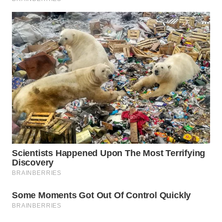
WN
SUMEDANG
WN
CIANJUR
WN
KEPULAUAN
SERIBU
WN
TANGERANG
WN
BINJAI
WN
CIREBON