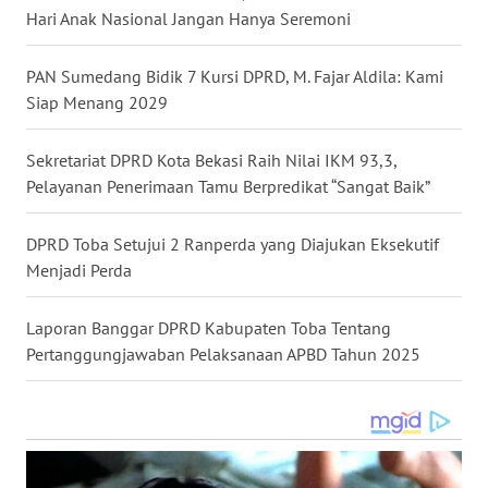
Hari Anak Nasional Jangan Hanya Seremoni
WN
MALUKU
PAN Sumedang Bidik 7 Kursi DPRD, M. Fajar Aldila: Kami
Siap Menang 2029
WN
MALUT
Sekretariat DPRD Kota Bekasi Raih Nilai IKM 93,3,
Pelayanan Penerimaan Tamu Berpredikat “Sangat Baik”
WN
DAIRI
DPRD Toba Setujui 2 Ranperda yang Diajukan Eksekutif
Menjadi Perda
WN
DANAU
Laporan Banggar DPRD Kabupaten Toba Tentang
TOBA
Pertanggungjawaban Pelaksanaan APBD Tahun 2025
WN
NIAS
WN