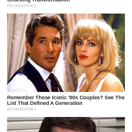
SURABAYA
WN
NATUNA
WN
BINTAN
WN
MANDALIKA
WN
LIKUPANG
WN
LABUANBAJO
WN
BORNEO