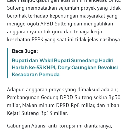
RIAU
Sulteng membatalkan sejumlah proyek yang tidak
berpihak terhadap kepentingan masyarakat yang
WN
menggerogoti APBD Sulteng dan mengalihkan
SERAMBI
anggarannya untuk guru dan tenaga kerja
WN
kesehatan PPPK yang saat ini tidak jelas nasibnya.
JAMBI
Baca Juga:
WN
Bupati dan Wakil Bupati Sumedang Hadiri
SULTRA
Harlah ke-53 KNPI, Dony Gaungkan Revolusi
Kesadaran Pemuda
WN
NTB
Adapun anggaran proyek yang dimaksud adalah;
Pembangunan Gedung DPRD Sulteng sekira Rp30
WN
miliar, Makan minum DPRD Rp8 miliar, dan hibah
SULTENG
Kejati Sulteng Rp13 miliar.
Gabungan Aliansi anti korupsi ini diantaranya,
WN