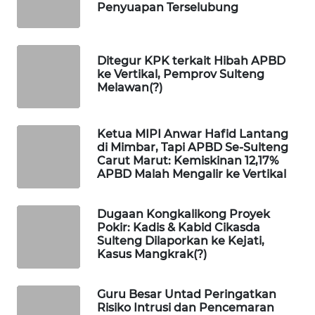
Penyuapan Terselubung
WAHANA
DESA
Ditegur KPK terkait Hibah APBD
WISATA
ke Vertikal, Pemprov Sulteng
Melawan(?)
LAPAK
WAHANA
Ketua MIPI Anwar Hafid Lantang
di Mimbar, Tapi APBD Se-Sulteng
Wahana
Carut Marut: Kemiskinan 12,17%
Network
APBD Malah Mengalir ke Vertikal
KONSUMEN
Dugaan Kongkalikong Proyek
LISTRIK
Pokir: Kadis & Kabid Cikasda
Sulteng Dilaporkan ke Kejati,
MASYARAKAT
Kasus Mangkrak(?)
KELISTRIKAN
Guru Besar Untad Peringatkan
WALINKI
Risiko Intrusi dan Pencemaran