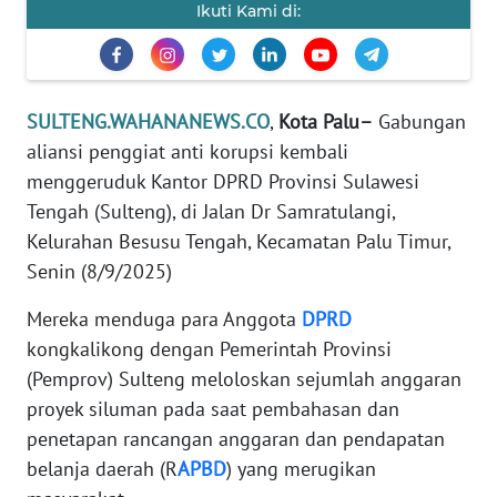
Ikuti Kami di:
REDAKSI
KARIR
SULTENG.WAHANANEWS.CO
,
Kota Palu–
Gabungan
DISCLAIMER
aliansi penggiat anti korupsi kembali
menggeruduk Kantor DPRD Provinsi Sulawesi
Wahana
Tengah (Sulteng), di Jalan Dr Samratulangi,
News
Regional
Kelurahan Besusu Tengah, Kecamatan Palu Timur,
Senin (8/9/2025)
WN
Mereka menduga para Anggota
DPRD
SUMUT
kongkalikong dengan Pemerintah Provinsi
(Pemprov) Sulteng meloloskan sejumlah anggaran
WN
JAKARTA
proyek siluman pada saat pembahasan dan
penetapan rancangan anggaran dan pendapatan
WN
belanja daerah (R
APBD
) yang merugikan
JABAR