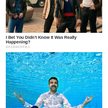
WN
TAPANULI
TENGAH
WN DELI
SERDANG
WN
TEBING
TINGGI
WN
PAKPAK
WN
KARAWANG
WN