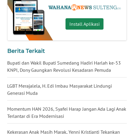
WN
KALTARA
Install Aplikasi
WN
KALSEL
Berita Terkait
WN
Bupati dan Wakil Bupati Sumedang Hadiri Harlah ke-53
KALTIM
KNPI, Dony Gaungkan Revolusi Kesadaran Pemuda
WN
LGBT Merajalela, H. Edi Imbau Masyarakat Lindungi
SULSEL
Generasi Muda
WN
GORONTALO
Momentum HAN 2026, Syafei Harap Jangan Ada Lagi Anak
Terlantar di Era Modernisasi
WN
SULUT
Kekerasan Anak Masih Marak, Yenni Kristianti Tekankan