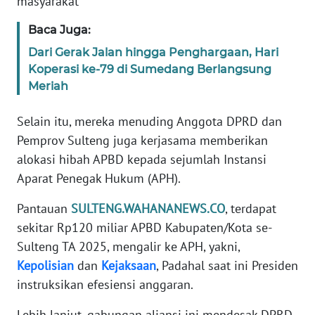
masyarakat
WN
Baca Juga:
BANTEN
Dari Gerak Jalan hingga Penghargaan, Hari
Koperasi ke-79 di Sumedang Berlangsung
WN
Meriah
NTT
Selain itu, mereka menuding Anggota DPRD dan
WN
Pemprov Sulteng juga kerjasama memberikan
KEPRI
alokasi hibah APBD kepada sejumlah Instansi
Aparat Penegak Hukum (APH).
WN
PAPUA
Pantauan
SULTENG.WAHANANEWS.CO
, terdapat
sekitar Rp120 miliar APBD Kabupaten/Kota se-
WN
Sulteng TA 2025, mengalir ke APH, yakni,
PAPUA
Kepolisian
dan
Kejaksaan
, Padahal saat ini Presiden
BARAT
instruksikan efesiensi anggaran.
WN
Lebih lanjut, gabungan aliansi ini mendesak DPRD