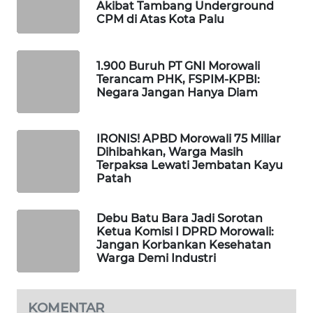
ID
Akibat Tambang Underground
CPM di Atas Kota Palu
MAWAKA
ID
1.900 Buruh PT GNI Morowali
Terancam PHK, FSPIM-KPBI:
Negara Jangan Hanya Diam
MARTABAT
NET
IRONIS! APBD Morowali 75 Miliar
PLN
Dihibahkan, Warga Masih
WATCH
Terpaksa Lewati Jembatan Kayu
Patah
MKLI
Debu Batu Bara Jadi Sorotan
Ketua Komisi I DPRD Morowali:
LPKKI
Jangan Korbankan Kesehatan
Warga Demi Industri
LKKI
KOMENTAR
KOPEKLIN