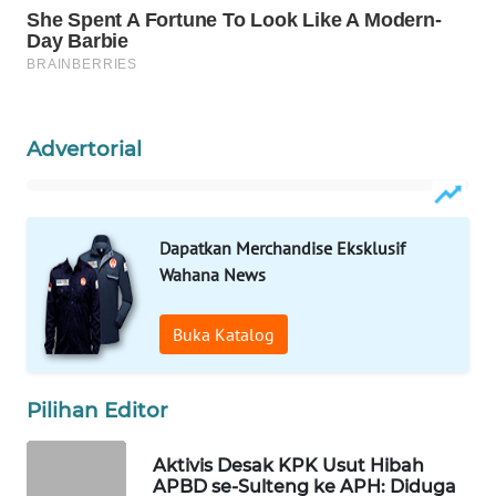
WAHANA
SPORT
WAHANA
Advertorial
UMKM
WAHANA
SELEB
Dapatkan Merchandise Eksklusif
Wahana News
WAHANA
PERSONA
Buka Katalog
WAHANA
OTOMOTIF
Pilihan Editor
WAHANA
Aktivis Desak KPK Usut Hibah
APBD se-Sulteng ke APH: Diduga
HEALTH