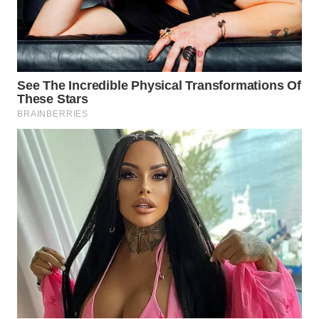
KONSUMEN
WAHANA
LISTRIK
WAHANA
TRAVEL
WAHANA
TV
WAHANANEWS
ID
WAHANANEWS
CO ID
WAHANANEWS
NET