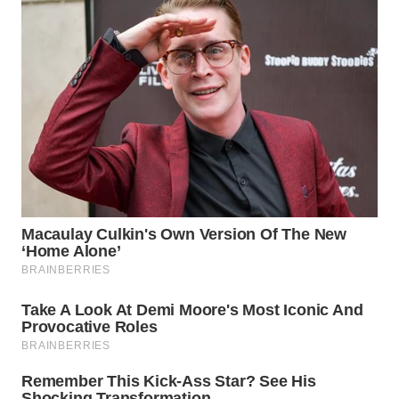
WN
PRIANGAN
TIMUR
WN
SEMARANG
WN
SOLO
WN
BOROBUDUR
WN
MADURA
WN