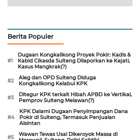
PORTAL
KONSUMEN
Berita Populer
FORWAMKI
ALPERKLINAS
Dugaan Kongkalikong Proyek Pokir: Kadis &
#1
Kabid Cikasda Sulteng Dilaporkan ke Kejati,
Kasus Mangkrak(?)
FORJASIDA
Aleg dan OPD Sulteng Diduga
#2
Kongkalikong Kelabui KPK
TAMBANG
NEWS
Ditegur KPK terkait Hibah APBD ke Vertikal,
#3
Pemprov Sulteng Melawan(?)
SITUNGIR
KPK Dalami Dugaan Penyimpangan Dana
NEWS
#4
Pokir di Sulteng, Termasuk Penjualan
Alsintan
SIDIKALANG
Wawan Tewas Usai Dikeroyok Massa di
#5
NEWS