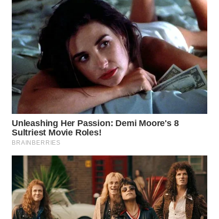
LANGKAT
WN
TAPANULI
SELATAN
WN
TANJUNG
LESUNG
WN
KARO
WN
SIMALUNGUN
WN
LABUHANBATU