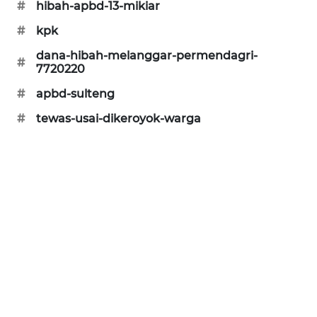
#
hibah-apbd-13-mikiar
KARING
#
kpk
NEWS
dana-hibah-melanggar-permendagri-
#
7720220
JURNAL
MARITIM
#
apbd-sulteng
#
tewas-usai-dikeroyok-warga
HUMBANG
NEWS
GARONGGANG
NEWS
FISUELRI
ID
ENERGI
NEWS