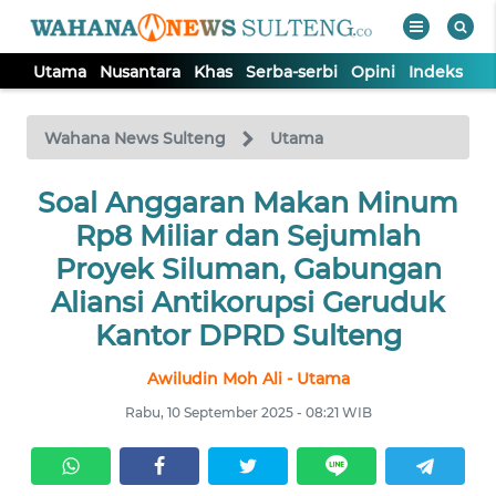
Utama
Nusantara
Khas
Serba-serbi
Opini
Indeks
WAHANA
Tutup
TV
Wahana News Sulteng
Utama
UTAMA
Soal Anggaran Makan Minum
Rp8 Miliar dan Sejumlah
NUSANTARA
Proyek Siluman, Gabungan
Aliansi Antikorupsi Geruduk
KHAS
Kantor DPRD Sulteng
Awiludin Moh Ali - Utama
SERBA-
SERBI
Rabu, 10 September 2025 - 08:21 WIB
OPINI