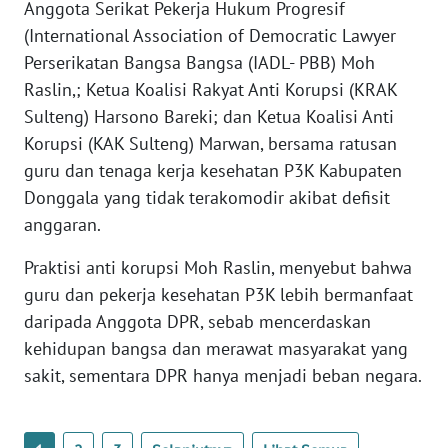
SULBAR
Anggota Serikat Pekerja Hukum Progresif
(International Association of Democratic Lawyer
WN
Perserikatan Bangsa Bangsa (IADL- PBB) Moh
BABEL
Raslin,; Ketua Koalisi Rakyat Anti Korupsi (KRAK
Sulteng) Harsono Bareki; dan Ketua Koalisi Anti
WN
Korupsi (KAK Sulteng) Marwan, bersama ratusan
SUMBAR
guru dan tenaga kerja kesehatan P3K Kabupaten
Donggala yang tidak terakomodir akibat defisit
WN
anggaran.
SUMSEL
Praktisi anti korupsi Moh Raslin, menyebut bahwa
WN
guru dan pekerja kesehatan P3K lebih bermanfaat
BENGKULU
daripada Anggota DPR, sebab mencerdaskan
kehidupan bangsa dan merawat masyarakat yang
WN
LAMPUNG
sakit, sementara DPR hanya menjadi beban negara.
WN
JATENG