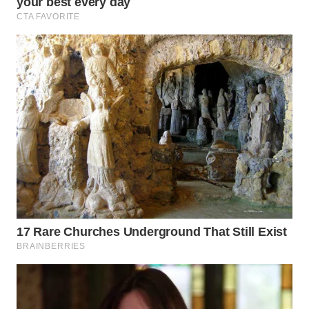
WN
PRIANGAN
TIMUR
WN
SEMARANG
WN
SOLO
WN
BOROBUDUR
WN
MADURA
WN