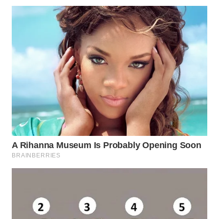
BEKASI
WN
BOGOR
WN
DEPOK
WN
TAPANULI
UTARA
WN
SAMOSIR
WN
PADANG
LAWAS