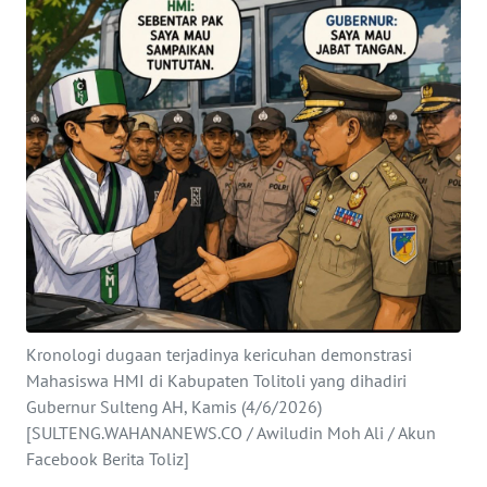
Informasi
INDEKS
BERITA
KONTAK
KAMI
INFO
IKLAN
TENTANG
KAMI
Kronologi dugaan terjadinya kericuhan demonstrasi
Mahasiswa HMI di Kabupaten Tolitoli yang dihadiri
PEDOMAN
Gubernur Sulteng AH, Kamis (4/6/2026)
MEDIA
[SULTENG.WAHANANEWS.CO / Awiludin Moh Ali / Akun
SIBER
Facebook Berita Toliz]