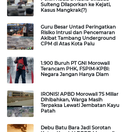
Sulteng Dilaporkan ke Kejati,
Kasus Mangkrak(?)
PORTAL
KONSUMEN
Guru Besar Untad Peringatkan
Risiko Intrusi dan Pencemaran
FORWAMKI
Akibat Tambang Underground
CPM di Atas Kota Palu
ALPERKLINAS
1.900 Buruh PT GNI Morowali
FORJASIDA
Terancam PHK, FSPIM-KPBI:
Negara Jangan Hanya Diam
TAMBANG
NEWS
IRONIS! APBD Morowali 75 Miliar
Dihibahkan, Warga Masih
SITUNGIR
Terpaksa Lewati Jembatan Kayu
NEWS
Patah
SIDIKALANG
Debu Batu Bara Jadi Sorotan
NEWS