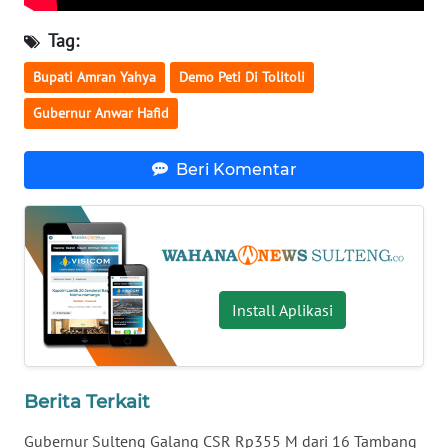
Tag:
WN
NUSANTARA
Bupati Amran Yahya
Demo Peti Di Tolitoli
Gubernur Anwar Hafid
WN
JOGJA
Beri Komentar
WN
JATIM
WN
BALI
Install Aplikasi
WN
KALBAR
Berita Terkait
WN
Gubernur Sulteng Galang CSR Rp355 M dari 16 Tambang
KALTENG