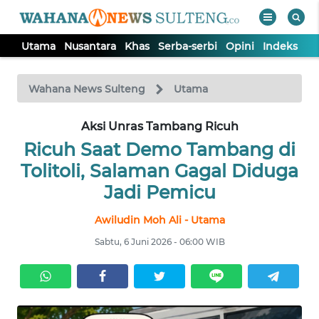
Utama
Nusantara
Khas
Serba-serbi
Opini
Indeks
WAHANA
Tutup
TV
Wahana News Sulteng
Utama
UTAMA
Aksi Unras Tambang Ricuh
Ricuh Saat Demo Tambang di
NUSANTARA
Tolitoli, Salaman Gagal Diduga
Jadi Pemicu
KHAS
Awiludin Moh Ali - Utama
Sabtu, 6 Juni 2026 - 06:00 WIB
SERBA-
SERBI
OPINI