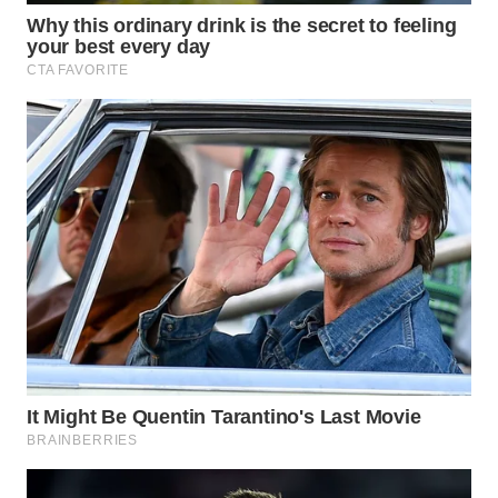
KONSUMEN
WAHANA
LISTRIK
WAHANA
TRAVEL
WAHANA
TV
WAHANANEWS
ID
WAHANANEWS
CO ID
WAHANANEWS
NET