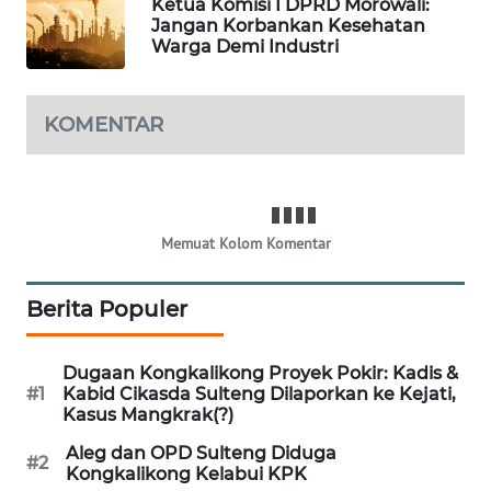
Ketua Komisi I DPRD Morowali:
Jangan Korbankan Kesehatan
Warga Demi Industri
SIBARAGAS
NEWS
KOMENTAR
METRO
SIANTAR
NEWS
METRO
Memuat Kolom Komentar
MEDAN
NEWS
Berita Populer
METRO
JAKARTA
Dugaan Kongkalikong Proyek Pokir: Kadis &
NEWS
#1
Kabid Cikasda Sulteng Dilaporkan ke Kejati,
Kasus Mangkrak(?)
KRT
Aleg dan OPD Sulteng Diduga
#2
NEWS
Kongkalikong Kelabui KPK