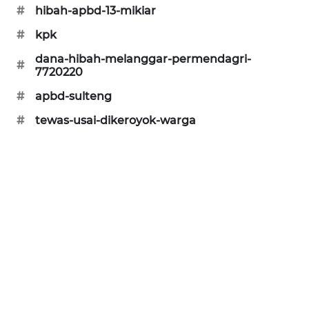
#
hibah-apbd-13-mikiar
CILEUNGSI
#
kpk
NEWS
dana-hibah-melanggar-permendagri-
#
7720220
BERKAT
NEWS
#
apbd-sulteng
#
tewas-usai-dikeroyok-warga
BERAMPU
NEWS
ANUGERAH
NEWS
AKHLAK
ID
PERAPKI
NEWS