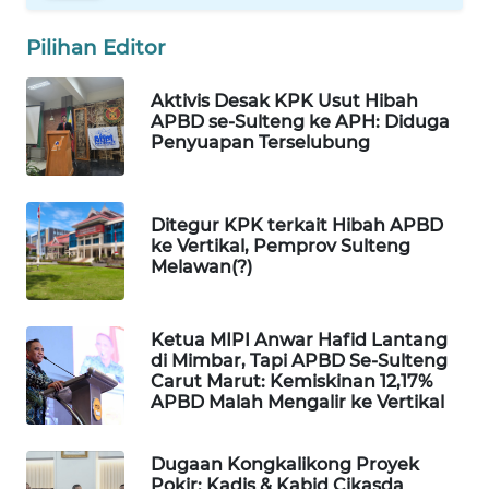
ID
Pilihan Editor
MAWAKA
ID
Aktivis Desak KPK Usut Hibah
APBD se-Sulteng ke APH: Diduga
Penyuapan Terselubung
MARTABAT
NET
PLN
Ditegur KPK terkait Hibah APBD
ke Vertikal, Pemprov Sulteng
WATCH
Melawan(?)
MKLI
Ketua MIPI Anwar Hafid Lantang
di Mimbar, Tapi APBD Se-Sulteng
LPKKI
Carut Marut: Kemiskinan 12,17%
APBD Malah Mengalir ke Vertikal
LKKI
Dugaan Kongkalikong Proyek
KOPEKLIN
Pokir: Kadis & Kabid Cikasda