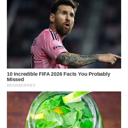
WAHANA
SPORT
WAHANA
UMKM
WAHANA
SELEB
WAHANA
PERSONA
WAHANA
OTOMOTIF
WAHANA
HEALTH