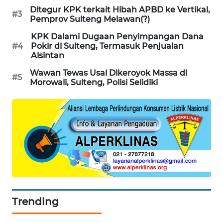
Ditegur KPK terkait Hibah APBD ke Vertikal,
#3
KARING
Pemprov Sulteng Melawan(?)
NEWS
KPK Dalami Dugaan Penyimpangan Dana
#4
Pokir di Sulteng, Termasuk Penjualan
JURNAL
Alsintan
MARITIM
Wawan Tewas Usai Dikeroyok Massa di
#5
Morowali, Sulteng, Polisi Selidiki
HUMBANG
NEWS
GARONGGANG
NEWS
FISUELRI
ID
Trending
ENERGI
NEWS