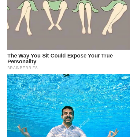
WN
SUMEDANG
WN
CIANJUR
WN
KEPULAUAN
SERIBU
WN
TANGERANG
WN
BINJAI
WN
CIREBON