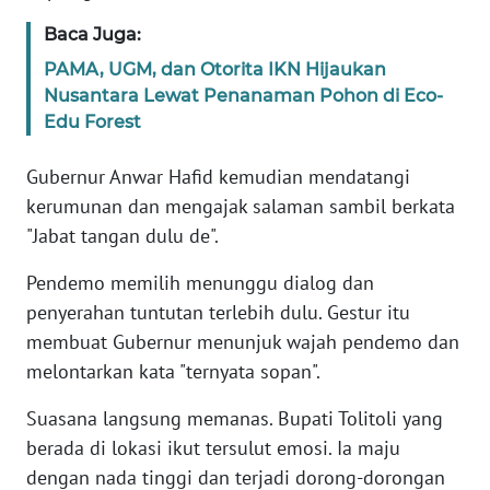
Baca Juga:
WN
BANTEN
PAMA, UGM, dan Otorita IKN Hijaukan
Nusantara Lewat Penanaman Pohon di Eco-
Edu Forest
WN
NTT
Gubernur Anwar Hafid kemudian mendatangi
kerumunan dan mengajak salaman sambil berkata
WN
KEPRI
"Jabat tangan dulu de".
Pendemo memilih menunggu dialog dan
WN
penyerahan tuntutan terlebih dulu. Gestur itu
PAPUA
membuat Gubernur menunjuk wajah pendemo dan
WN
melontarkan kata "ternyata sopan".
PAPUA
BARAT
Suasana langsung memanas. Bupati Tolitoli yang
berada di lokasi ikut tersulut emosi. Ia maju
WN
dengan nada tinggi dan terjadi dorong-dorongan