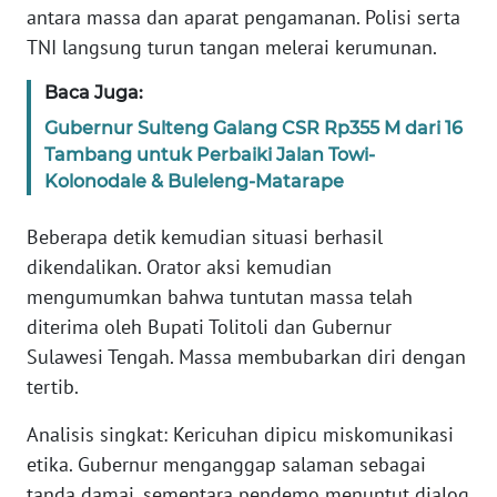
RIAU
antara massa dan aparat pengamanan. Polisi serta
TNI langsung turun tangan melerai kerumunan.
WN
SERAMBI
Baca Juga:
Gubernur Sulteng Galang CSR Rp355 M dari 16
WN
Tambang untuk Perbaiki Jalan Towi-
JAMBI
Kolonodale & Buleleng-Matarape
WN
Beberapa detik kemudian situasi berhasil
SULTRA
dikendalikan. Orator aksi kemudian
mengumumkan bahwa tuntutan massa telah
WN
diterima oleh Bupati Tolitoli dan Gubernur
NTB
Sulawesi Tengah. Massa membubarkan diri dengan
tertib.
WN
SULTENG
Analisis singkat: Kericuhan dipicu miskomunikasi
etika. Gubernur menganggap salaman sebagai
WN
tanda damai, sementara pendemo menuntut dialog