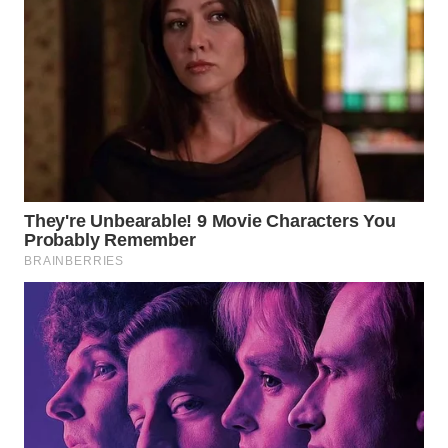
SURABAYA
WN
NATUNA
WN
BINTAN
WN
MANDALIKA
WN
LIKUPANG
WN
LABUANBAJO
WN
BORNEO