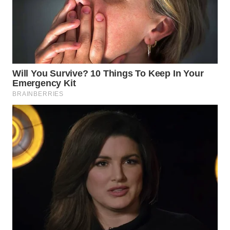
LANGKAT
WN
TAPANULI
SELATAN
WN
TANJUNG
LESUNG
WN
KARO
WN
SIMALUNGUN
WN
LABUHANBATU