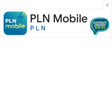
X
WAHANA MEDIA GROUP
|
|
|
WAHANA NEWS co
WAHANA TANI
WAHANA ADVOKAT
|
|
WAHANA INFRASTRUKTUR
WAHANA KONSUMEN