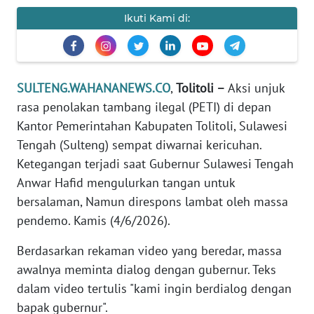
REDAKSI
Ikuti Kami di:
KARIR
SULTENG.WAHANANEWS.CO
,
Tolitoli –
Aksi unjuk
DISCLAIMER
rasa penolakan tambang ilegal (PETI) di depan
Wahana
Kantor Pemerintahan Kabupaten Tolitoli, Sulawesi
News
Tengah (Sulteng) sempat diwarnai kericuhan.
Regional
Ketegangan terjadi saat Gubernur Sulawesi Tengah
Anwar Hafid mengulurkan tangan untuk
WN
bersalaman, Namun direspons lambat oleh massa
SUMUT
pendemo. Kamis (4/6/2026).
WN
Berdasarkan rekaman video yang beredar, massa
JAKARTA
awalnya meminta dialog dengan gubernur. Teks
dalam video tertulis "kami ingin berdialog dengan
WN
JABAR
bapak gubernur".