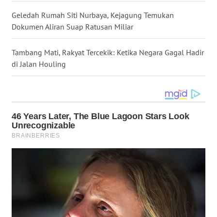
Geledah Rumah Siti Nurbaya, Kejagung Temukan
WN
Dokumen Aliran Suap Ratusan Miliar
MALUKU
Tambang Mati, Rakyat Tercekik: Ketika Negara Gagal Hadir
WN
di Jalan Houling
MALUT
WN
DAIRI
WN
DANAU
TOBA
WN
NIAS
WN