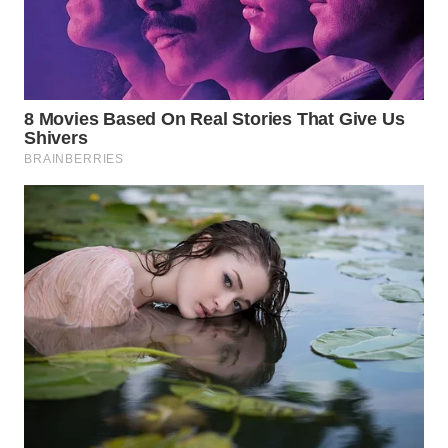
Wahana
Media
Group
WAHANA
NEWS
WAHANA
TANI
WAHANA
ADVOKAT
WAHANA
INFRASTRUKTUR
WAHANA