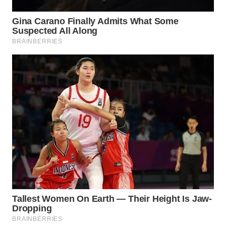
WN
TAPANULI
TENGAH
WN DELI
SERDANG
WN
TEBING
TINGGI
WN
PAKPAK
WN
KARAWANG
WN