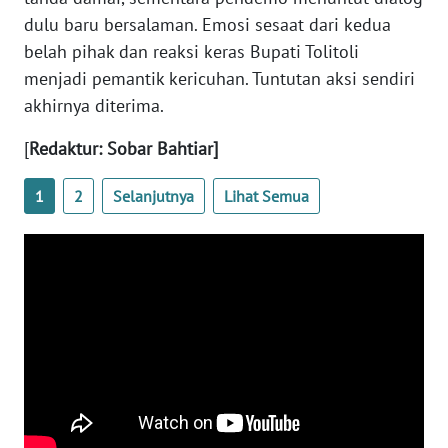
SULBAR
dulu baru bersalaman. Emosi sesaat dari kedua
belah pihak dan reaksi keras Bupati Tolitoli
WN
BABEL
menjadi pemantik kericuhan. Tuntutan aksi sendiri
akhirnya diterima.
WN
[
Redaktur: Sobar Bahtiar]
SUMBAR
1
2
Selanjutnya
Lihat Semua
WN
SUMSEL
WN
BENGKULU
WN
LAMPUNG
WN
JATENG