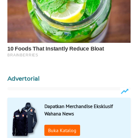
WAHANA
DESA
WISATA
LAPAK
WAHANA
Wahana
Network
Advertorial
KONSUMEN
LISTRIK
Dapatkan Merchandise Eksklusif
MASYARAKAT
Wahana News
KELISTRIKAN
Buka Katalog
WALINKI