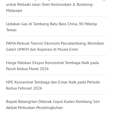
untuk Perbaiki Jalan Towi-Kolonodale & Buleleng-
Matarape
WN
KALTARA
Ledakan Gas di Tambang Batu Bara China, 90 Pekerja
Tewas
WN
KALSEL
PAMA Perkuat Transisi Ekonomi Pascatambang, Resmikan
WN
Galeri UMKM dan Koperasi di Muara Enim
KALTIM
Harga Patokan Ekspor Konsentrat Tembaga Naik pada
WN
Paruh Kedua Maret 2026
SULSEL
HPE Konsentrat Tembaga dan Emas Naik pada Periode
WN
Kedua Februari 2026
GORONTALO
Bupati BatangHari Didesak Copot Kades Kembang Seri
WN
Akibat Perbuatan Perselingkuhan
SULUT