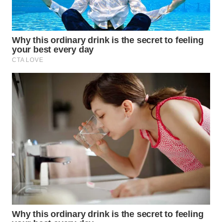
WN
INDRAMAYU
WN
KUNINGAN
WN
MAJALENGKA
WN
SUBANG
WN
SUKABUMI
WN
PURWAKARTA