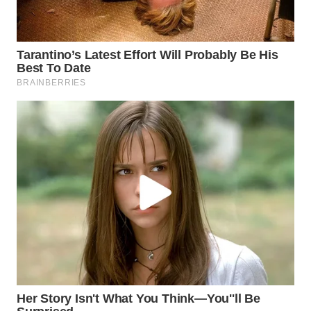
WN
INDRAMAYU
WN
KUNINGAN
WN
MAJALENGKA
WN
SUBANG
WN
SUKABUMI
WN
PURWAKARTA