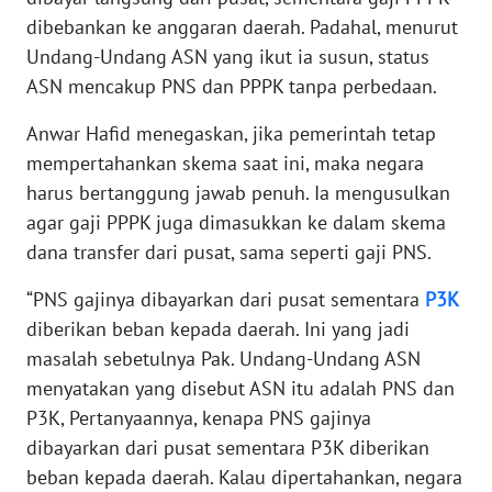
dibebankan ke anggaran daerah. Padahal, menurut
WN
Undang-Undang ASN yang ikut ia susun, status
BANTEN
ASN mencakup PNS dan PPPK tanpa perbedaan.
WN
Anwar Hafid menegaskan, jika pemerintah tetap
NTT
mempertahankan skema saat ini, maka negara
harus bertanggung jawab penuh. Ia mengusulkan
WN
agar gaji PPPK juga dimasukkan ke dalam skema
KEPRI
dana transfer dari pusat, sama seperti gaji PNS.
WN
“PNS gajinya dibayarkan dari pusat sementara
P3K
PAPUA
diberikan beban kepada daerah. Ini yang jadi
masalah sebetulnya Pak. Undang-Undang ASN
WN
menyatakan yang disebut ASN itu adalah PNS dan
PAPUA
P3K, Pertanyaannya, kenapa PNS gajinya
BARAT
dibayarkan dari pusat sementara P3K diberikan
WN
beban kepada daerah. Kalau dipertahankan, negara