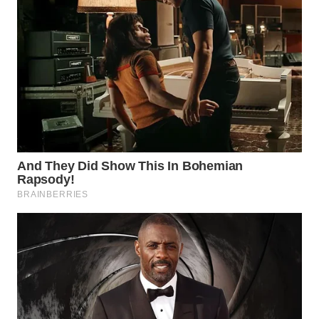
SURABAYA
WN
NATUNA
WN
BINTAN
WN
MANDALIKA
WN
LIKUPANG
WN
LABUANBAJO
WN
BORNEO