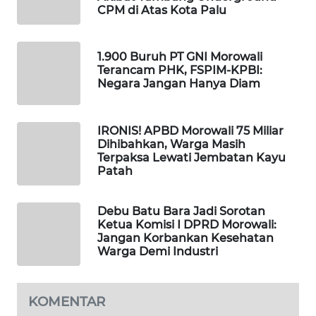
ID
CPM di Atas Kota Palu
MAWAKA
ID
1.900 Buruh PT GNI Morowali
Terancam PHK, FSPIM-KPBI:
Negara Jangan Hanya Diam
MARTABAT
NET
IRONIS! APBD Morowali 75 Miliar
Dihibahkan, Warga Masih
PLN
Terpaksa Lewati Jembatan Kayu
WATCH
Patah
MKLI
Debu Batu Bara Jadi Sorotan
Ketua Komisi I DPRD Morowali:
LPKKI
Jangan Korbankan Kesehatan
Warga Demi Industri
LKKI
KOMENTAR
KOPEKLIN