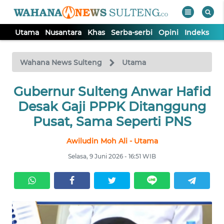
Utama
Nusantara
Khas
Serba-serbi
Opini
Indeks
WAHANA
Tutup
TV
Wahana News Sulteng
Utama
UTAMA
Gubernur Sulteng Anwar Hafid
Desak Gaji PPPK Ditanggung
NUSANTARA
Pusat, Sama Seperti PNS
Awiludin Moh Ali - Utama
KHAS
Selasa, 9 Juni 2026 - 16:51 WIB
SERBA-
SERBI
OPINI