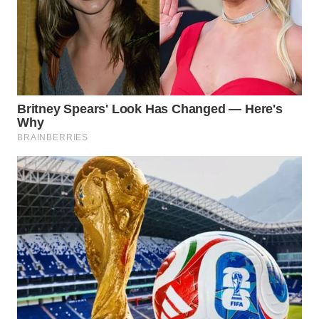
WN
MALUKU
WN
MALUT
WN
DAIRI
WN
DANAU
TOBA
WN
NIAS
WN