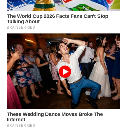
LANGKAT
WN
TAPANULI
SELATAN
WN
TANJUNG
LESUNG
WN
KARO
WN
SIMALUNGUN
WN
LABUHANBATU