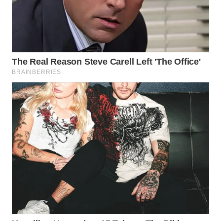
KONSUMEN
WAHANA
LISTRIK
WAHANA
TRAVEL
WAHANA
TV
WAHANANEWS
ID
WAHANANEWS
CO ID
WAHANANEWS
NET