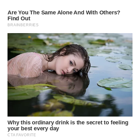
WN
TAPANULI
TENGAH
WN DELI
SERDANG
WN
TEBING
TINGGI
WN
PAKPAK
WN
KARAWANG
WN