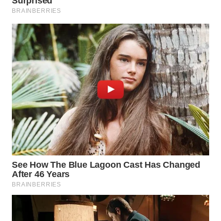
WN
PRIANGAN
TIMUR
WN
SEMARANG
WN
SOLO
WN
BOROBUDUR
WN
MADURA
WN