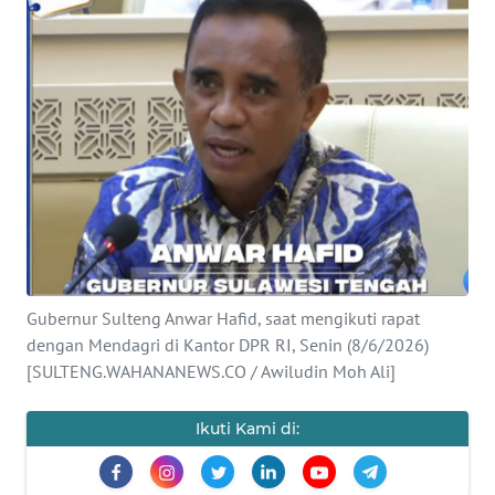
Informasi
INDEKS
BERITA
KONTAK
KAMI
INFO
IKLAN
Gubernur Sulteng Anwar Hafid, saat mengikuti rapat
TENTANG
dengan Mendagri di Kantor DPR RI, Senin (8/6/2026)
KAMI
[SULTENG.WAHANANEWS.CO / Awiludin Moh Ali]
PEDOMAN
Ikuti Kami di:
MEDIA
SIBER