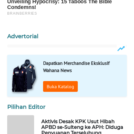
WAHANA
SPORT
Advertorial
WAHANA
UMKM
WAHANA
Dapatkan Merchandise Eksklusif
SELEB
Wahana News
WAHANA
Buka Katalog
PERSONA
WAHANA
Pilihan Editor
OTOMOTIF
Aktivis Desak KPK Usut Hibah
WAHANA
APBD se-Sulteng ke APH: Diduga
HEALTH
Penyuapan Terselubung