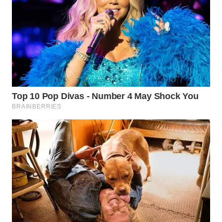
WN
SUMEDANG
WN
CIANJUR
WN
KEPULAUAN
SERIBU
WN
TANGERANG
WN
BINJAI
WN
CIREBON