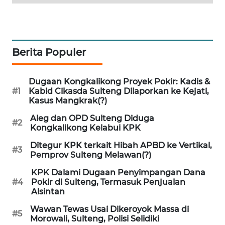
PORTAL
KONSUMEN
Berita Populer
FORWAMKI
Dugaan Kongkalikong Proyek Pokir: Kadis &
ALPERKLINAS
#1
Kabid Cikasda Sulteng Dilaporkan ke Kejati,
Kasus Mangkrak(?)
FORJASIDA
Aleg dan OPD Sulteng Diduga
#2
Kongkalikong Kelabui KPK
TAMBANG
Ditegur KPK terkait Hibah APBD ke Vertikal,
NEWS
#3
Pemprov Sulteng Melawan(?)
KPK Dalami Dugaan Penyimpangan Dana
SITUNGIR
#4
Pokir di Sulteng, Termasuk Penjualan
NEWS
Alsintan
Wawan Tewas Usai Dikeroyok Massa di
SIDIKALANG
#5
Morowali, Sulteng, Polisi Selidiki
NEWS