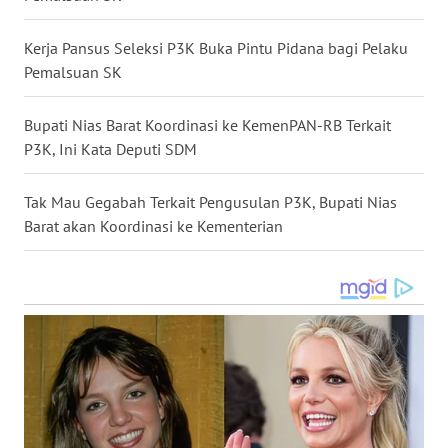
WN
Kerja Pansus Seleksi P3K Buka Pintu Pidana bagi Pelaku
KALTARA
Pemalsuan SK
WN
Bupati Nias Barat Koordinasi ke KemenPAN-RB Terkait
KALSEL
P3K, Ini Kata Deputi SDM
WN
Tak Mau Gegabah Terkait Pengusulan P3K, Bupati Nias
KALTIM
Barat akan Koordinasi ke Kementerian
WN
SULSEL
WN
GORONTALO
WN
SULUT