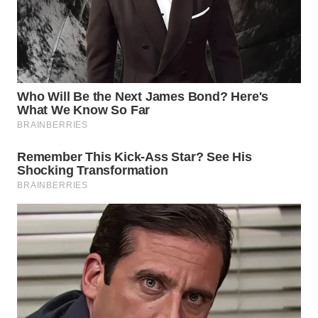
Wahana
Media
Group
WAHANA
NEWS
WAHANA
TANI
WAHANA
ADVOKAT
WAHANA
INFRASTRUKTUR
WAHANA