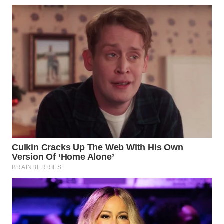
BEKASI
WN
BOGOR
WN
DEPOK
WN
TAPANULI
UTARA
WN
SAMOSIR
WN
PADANG
LAWAS