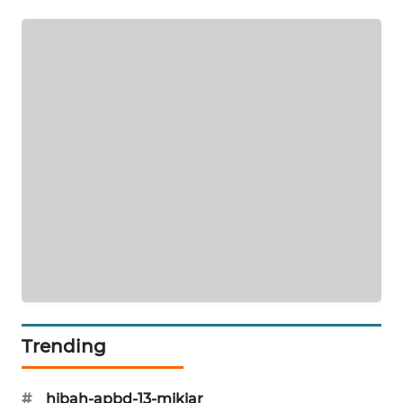
SIBARAGAS
NEWS
METRO
SIANTAR
NEWS
METRO
MEDAN
NEWS
METRO
JAKARTA
NEWS
Trending
KRT
NEWS
#
hibah-apbd-13-mikiar