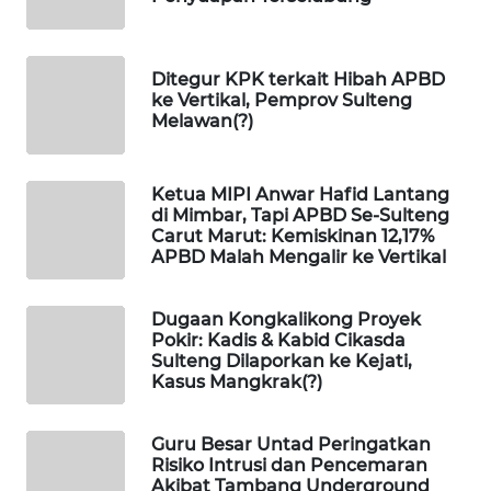
WAHANA
DESA
Ditegur KPK terkait Hibah APBD
WISATA
ke Vertikal, Pemprov Sulteng
Melawan(?)
LAPAK
WAHANA
Ketua MIPI Anwar Hafid Lantang
di Mimbar, Tapi APBD Se-Sulteng
Wahana
Carut Marut: Kemiskinan 12,17%
Network
APBD Malah Mengalir ke Vertikal
KONSUMEN
Dugaan Kongkalikong Proyek
LISTRIK
Pokir: Kadis & Kabid Cikasda
Sulteng Dilaporkan ke Kejati,
Kasus Mangkrak(?)
MASYARAKAT
KELISTRIKAN
Guru Besar Untad Peringatkan
Risiko Intrusi dan Pencemaran
WALINKI
Akibat Tambang Underground