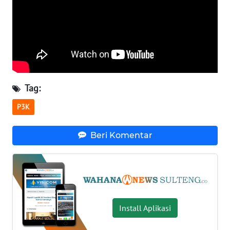
SULBAR
WN
BABEL
WN
SUMBAR
Tag:
WN
P3K
SUMSEL
Beri Komentar
WN
BENGKULU
WN
LAMPUNG
Install Aplikasi
WN
JATENG