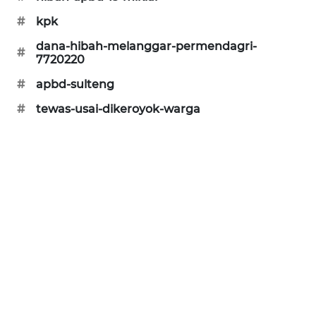
#
kpk
KARING
NEWS
dana-hibah-melanggar-permendagri-
#
7720220
JURNAL
#
apbd-sulteng
MARITIM
#
tewas-usai-dikeroyok-warga
HUMBANG
NEWS
GARONGGANG
NEWS
FISUELRI
ID
ENERGI
NEWS