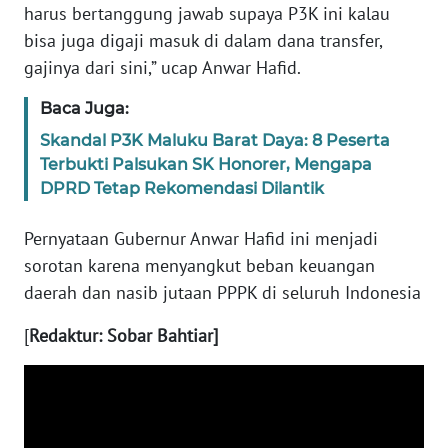
RIAU
harus bertanggung jawab supaya P3K ini kalau
bisa juga digaji masuk di dalam dana transfer,
WN
gajinya dari sini,” ucap Anwar Hafid.
SERAMBI
Baca Juga:
WN
Skandal P3K Maluku Barat Daya: 8 Peserta
JAMBI
Terbukti Palsukan SK Honorer, Mengapa
DPRD Tetap Rekomendasi Dilantik
WN
SULTRA
Pernyataan Gubernur Anwar Hafid ini menjadi
sorotan karena menyangkut beban keuangan
WN
daerah dan nasib jutaan PPPK di seluruh Indonesia
NTB
[
Redaktur: Sobar Bahtiar]
WN
SULTENG
WN