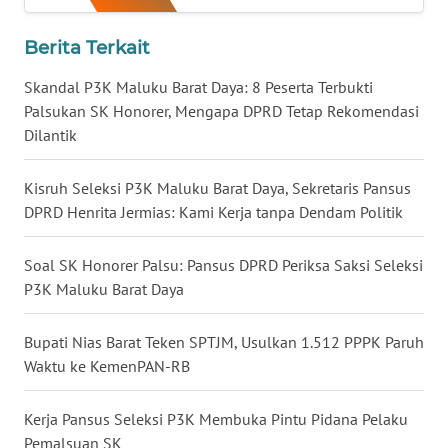
Berita Terkait
WN
NUSANTARA
Skandal P3K Maluku Barat Daya: 8 Peserta Terbukti
Palsukan SK Honorer, Mengapa DPRD Tetap Rekomendasi
WN
Dilantik
JOGJA
Kisruh Seleksi P3K Maluku Barat Daya, Sekretaris Pansus
WN
DPRD Henrita Jermias: Kami Kerja tanpa Dendam Politik
JATIM
Soal SK Honorer Palsu: Pansus DPRD Periksa Saksi Seleksi
WN
P3K Maluku Barat Daya
BALI
Bupati Nias Barat Teken SPTJM, Usulkan 1.512 PPPK Paruh
WN
Waktu ke KemenPAN-RB
KALBAR
Kerja Pansus Seleksi P3K Membuka Pintu Pidana Pelaku
WN
KALTENG
Pemalsuan SK