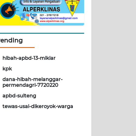
rending
hibah-apbd-13-mikiar
kpk
dana-hibah-melanggar-
permendagri-7720220
apbd-sulteng
tewas-usai-dikeroyok-warga