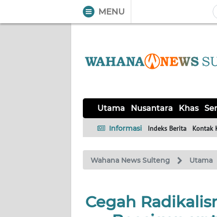
MENU
WAHANA
Tutup
TV
UTAMA
NUSANTARA
Utama
Nusantara
Khas
Ser
KHAS
Informasi
Indeks Berita
Kontak 
SERBA-
Wahana News Sulteng
Utama
SERBI
OPINI
Cegah Radikalis
Informasi