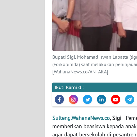
KARIR
DISCLAIMER
Wahana
News
Regional
Bupati Sigi, Mohamad Irwan Lapatta (ti
(Forkopimda) saat melakukan peninjauan
[WahanaNews.co/ANTARA]
WN
SUMUT
Ikuti Kami di:
WN
JAKARTA
WN
Sulteng.WahanaNews.co
, Sigi -
Peme
JABAR
memberikan beasiswa kepada anak-
agar dapat bersekolah di pesantren