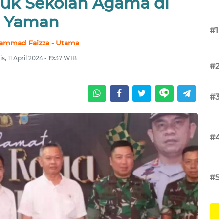
tuk Sekolah Agama di
Yaman
#1
ammad Faizza - Utama
s, 11 April 2024 - 19:37 WIB
#
#
#
#