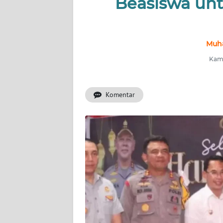
Beasiswa un
INDEKS
BERITA
Muh
KONTAK
Kami
KAMI
Komentar
INFO
IKLAN
TENTANG
KAMI
PEDOMAN
MEDIA
SIBER
REDAKSI