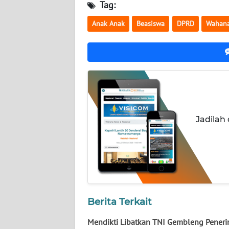
Tag:
WN
NUSANTARA
Anak Anak
Beasiswa
DPRD
Wahana
WN
JOGJA
WN
JATIM
Jadilah
WN
BALI
WN
KALBAR
WN
Berita Terkait
KALTENG
Mendikti Libatkan TNI Gembleng Pener