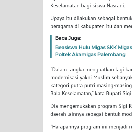
WN
Keselamatan bagi siswa Nasrani.
BANTEN
Upaya itu dilakukan sebagai bentu
WN
beragama di kabupaten itu dan men
NTT
Baca Juga:
WN
Beasiswa Hulu Migas SKK Migas-
KEPRI
Poltek Akamigas Palembang
WN
"Dalam rangka menguatkan lagi k
PAPUA
modernisasi yakni Muslim sebanyak
kategori putra putri masing-masing
WN
Bala Keselamatan," kata Bupati Sig
PAPUA
BARAT
Dia mengemukakan program Sigi Re
daerah lainnya sebagai bentuk mod
WN
RIAU
"Harapannya program ini menjadi 