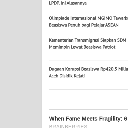
LPDP, Ini Alasannya
WN
KALTARA
Olimpiade Internasional MGIMO Tawark
Beasiswa Penuh bagi Pelajar ASEAN
WN
KALSEL
Kementerian Transmigrasi Siapkan SDM
WN
Memimpin Lewat Beasiswa Patriot
KALTIM
WN
Dugaan Korupsi Beasiswa Rp420,5 Milia
SULSEL
Aceh Disidik Kejati
WN
GORONTALO
WN
SULUT