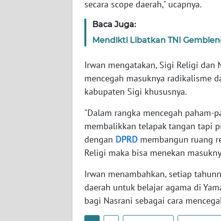
secara scope daerah," ucapnya.
WN
SERAMBI
Baca Juga:
Mendikti Libatkan TNI Gemblen
WN
JAMBI
Irwan mengatakan, Sigi Religi dan
mencegah masuknya radikalisme da
WN
kabupaten Sigi khususnya.
SULTRA
"Dalam rangka mencegah paham-pah
WN
membalikkan telapak tangan tapi 
NTB
dengan
DPRD
membangun ruang reli
Religi maka bisa menekan masuknya 
WN
SULTENG
Irwan menambahkan, setiap tahunn
daerah untuk belajar agama di Ya
WN
bagi Nasrani sebagai cara menceg
SULBAR