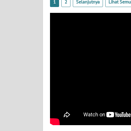
1
2
Selanjutnya
Lihat Sem
WN
BABEL
WN
SUMBAR
WN
SUMSEL
WN
BENGKULU
WN
LAMPUNG
WN
JATENG