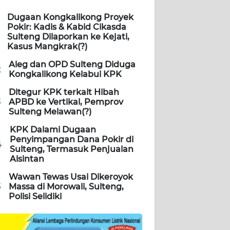
Dugaan Kongkalikong Proyek
Pokir: Kadis & Kabid Cikasda
Sulteng Dilaporkan ke Kejati,
Kasus Mangkrak(?)
Aleg dan OPD Sulteng Diduga
2
Kongkalikong Kelabui KPK
Ditegur KPK terkait Hibah
3
APBD ke Vertikal, Pemprov
Sulteng Melawan(?)
KPK Dalami Dugaan
Penyimpangan Dana Pokir di
4
Sulteng, Termasuk Penjualan
Alsintan
Wawan Tewas Usai Dikeroyok
5
Massa di Morowali, Sulteng,
Polisi Selidiki