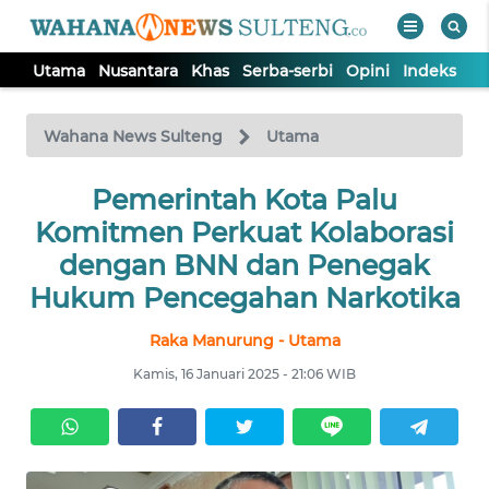
Utama
Nusantara
Khas
Serba-serbi
Opini
Indeks
WAHANA
Tutup
TV
Wahana News Sulteng
Utama
UTAMA
Pemerintah Kota Palu
Komitmen Perkuat Kolaborasi
NUSANTARA
dengan BNN dan Penegak
Hukum Pencegahan Narkotika
KHAS
Raka Manurung - Utama
Kamis, 16 Januari 2025 - 21:06 WIB
SERBA-
SERBI
OPINI