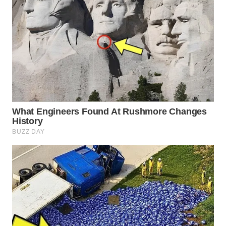
WN
SUMEDANG
WN
CIANJUR
WN
KEPULAUAN
SERIBU
WN
TANGERANG
WN
BINJAI
WN
CIREBON