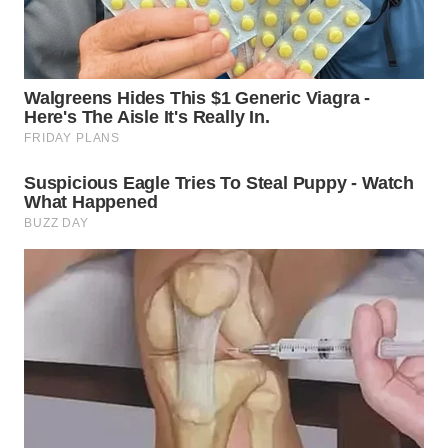
WN
TAPANULI
TENGAH
WN DELI
SERDANG
WN
TEBING
TINGGI
WN
PAKPAK
WN
KARAWANG
WN