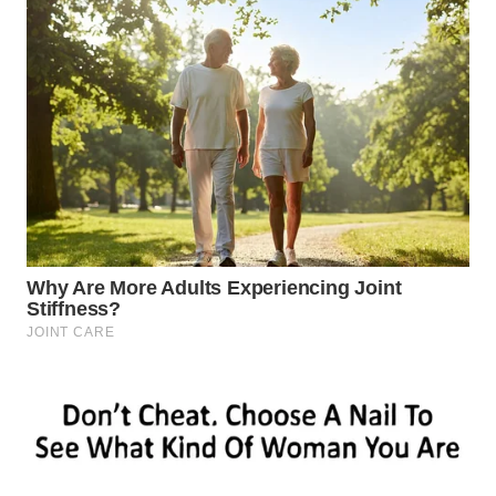
SURABAYA
WN
NATUNA
WN
BINTAN
WN
MANDALIKA
WN
LIKUPANG
WN
LABUANBAJO
WN
BORNEO