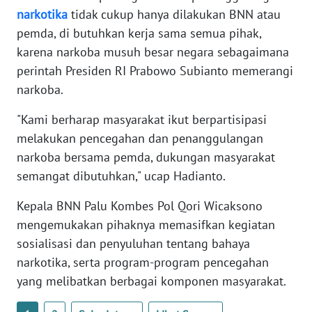
RIAU
narkotika
tidak cukup hanya dilakukan BNN atau
pemda, di butuhkan kerja sama semua pihak,
WN
karena narkoba musuh besar negara sebagaimana
SERAMBI
perintah Presiden RI Prabowo Subianto memerangi
narkoba.
WN
JAMBI
"Kami berharap masyarakat ikut berpartisipasi
melakukan pencegahan dan penanggulangan
WN
narkoba bersama pemda, dukungan masyarakat
SULTRA
semangat dibutuhkan," ucap Hadianto.
WN
Kepala BNN Palu Kombes Pol Qori Wicaksono
NTB
mengemukakan pihaknya memasifkan kegiatan
sosialisasi dan penyuluhan tentang bahaya
WN
narkotika, serta program-program pencegahan
SULTENG
yang melibatkan berbagai komponen masyarakat.
WN