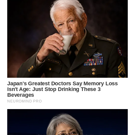
WN
MALUKU
WN
MALUT
WN
DAIRI
WN
DANAU
TOBA
WN
NIAS
WN