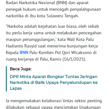
Badan Narkotika Nasional (BNN) dan aparat
REDAKSI
penegak hukum untuk mencegah penyalahgunaan
narkotika di ibu kota Sulawesi Tengah.
KARIR
"Narkoba adalah kejahatan luar biasa, oleh sebab
DISCLAIMER
itu perlu kerja sama untuk melakukan pencegahan
maupun penanggulangan," kata Wali Kota Palu
Wahana
Hadianto Rasyid saat menerima kunjungan kerja
News
Kepala
BNN
Palu Kombes Pol Qori Wicaksono di
Regional
ruang kerjanya di Palu, Kamis (16/1/2025).
WN
Baca Juga:
SUMUT
DPR Minta Aparat Bongkar Tuntas Jaringan
Narkotika di Balik Upaya Penyelundupan ke
WN
JAKARTA
Lapas
Ia mengemukakan kolaborasi lintas sektor penting
WN
JABAR
dilakukan sebagai upaya menciptakan lingkungan