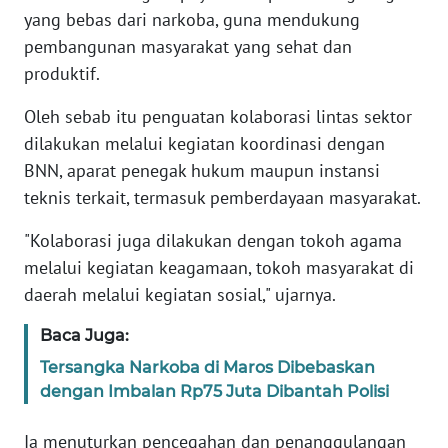
yang bebas dari narkoba, guna mendukung
WN
pembangunan masyarakat yang sehat dan
BANTEN
produktif.
Oleh sebab itu penguatan kolaborasi lintas sektor
WN
NTT
dilakukan melalui kegiatan koordinasi dengan
BNN, aparat penegak hukum maupun instansi
WN
teknis terkait, termasuk pemberdayaan masyarakat.
KEPRI
"Kolaborasi juga dilakukan dengan tokoh agama
WN
melalui kegiatan keagamaan, tokoh masyarakat di
PAPUA
daerah melalui kegiatan sosial," ujarnya.
Baca Juga:
WN
PAPUA
Tersangka Narkoba di Maros Dibebaskan
BARAT
dengan Imbalan Rp75 Juta Dibantah Polisi
WN
Ia menuturkan pencegahan dan penanggulangan