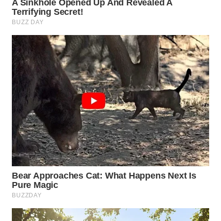
WN
PRIANGAN
TIMUR
WN
SEMARANG
WN
SOLO
WN
BOROBUDUR
WN
MADURA
WN