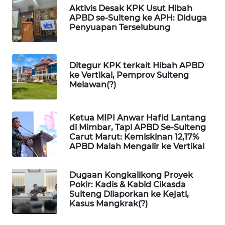
Aktivis Desak KPK Usut Hibah
APBD se-Sulteng ke APH: Diduga
WAHANA
Penyuapan Terselubung
SPORT
WAHANA
Ditegur KPK terkait Hibah APBD
UMKM
ke Vertikal, Pemprov Sulteng
Melawan(?)
WAHANA
SELEB
Ketua MIPI Anwar Hafid Lantang
di Mimbar, Tapi APBD Se-Sulteng
WAHANA
Carut Marut: Kemiskinan 12,17%
APBD Malah Mengalir ke Vertikal
PERSONA
WAHANA
Dugaan Kongkalikong Proyek
OTOMOTIF
Pokir: Kadis & Kabid Cikasda
Sulteng Dilaporkan ke Kejati,
Kasus Mangkrak(?)
WAHANA
HEALTH