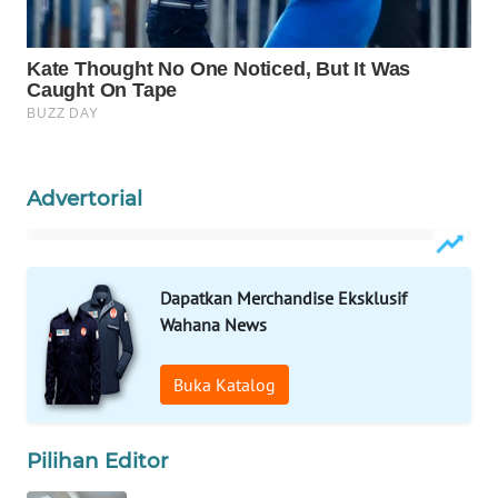
KONSUMEN
WAHANA
LISTRIK
WAHANA
TRAVEL
Advertorial
WAHANA
TV
Dapatkan Merchandise Eksklusif
WAHANANEWS
Wahana News
ID
Buka Katalog
WAHANANEWS
CO ID
Pilihan Editor
WAHANANEWS
NET