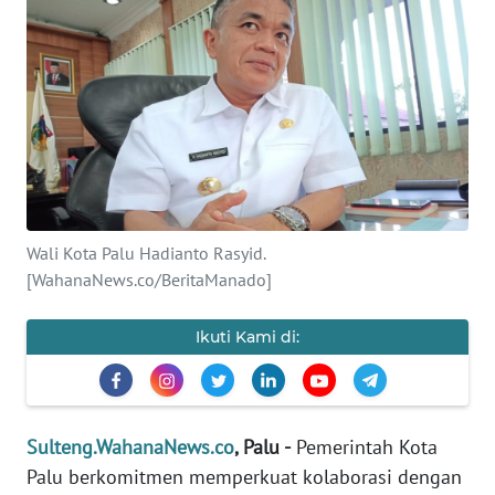
Informasi
INDEKS
BERITA
KONTAK
KAMI
INFO
Wali Kota Palu Hadianto Rasyid.
IKLAN
[WahanaNews.co/BeritaManado]
TENTANG
Ikuti Kami di:
KAMI
PEDOMAN
MEDIA
Sulteng.WahanaNews.co
, Palu -
Pemerintah Kota
SIBER
Palu berkomitmen memperkuat kolaborasi dengan