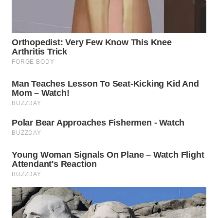
BEKASI
WN
BOGOR
WN
DEPOK
WN
TAPANULI
UTARA
WN
SAMOSIR
WN
PADANG
LAWAS