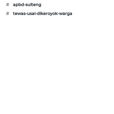
#
apbd-sulteng
SIBARAGAS
#
tewas-usai-dikeroyok-warga
NEWS
METRO
SIANTAR
NEWS
METRO
MEDAN
NEWS
METRO
JAKARTA
NEWS
KRT
NEWS