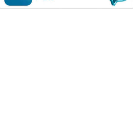
WAHANA MEDIA GROUP
|
|
|
WAHANA NEWS co
WAHANA TANI
WAHANA ADVOKAT
|
|
WAHANA INFRASTRUKTUR
WAHANA KONSUMEN
|
|
|
WAHANA LISTRIK
WAHANA TRAVEL
WAHANA TV
|
|
|
WAHANANEWS id
WAHANANEWS CO ID
WAHANANEWS NET
|
|
|
WAHANA SPORT ID
Wahana UMKM
Wahana Seleb
|
|
|
Wahana Persona
Wahana Otomotif
Wahana Health
|
Wahana Desa Wisata
Lapak Wahana