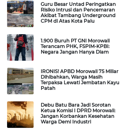
Guru Besar Untad Peringatkan
Risiko Intrusi dan Pencemaran
WAHANA
Akibat Tambang Underground
DESA
CPM di Atas Kota Palu
WISATA
1.900 Buruh PT GNI Morowali
LAPAK
Terancam PHK, FSPIM-KPBI:
WAHANA
Negara Jangan Hanya Diam
Wahana
Network
IRONIS! APBD Morowali 75 Miliar
Dihibahkan, Warga Masih
Terpaksa Lewati Jembatan Kayu
KONSUMEN
Patah
LISTRIK
Debu Batu Bara Jadi Sorotan
MASYARAKAT
Ketua Komisi I DPRD Morowali:
KELISTRIKAN
Jangan Korbankan Kesehatan
Warga Demi Industri
WALINKI