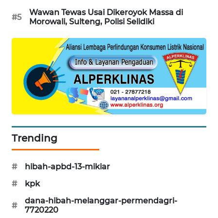
Wawan Tewas Usai Dikeroyok Massa di
#5
PORTAL
Morowali, Sulteng, Polisi Selidiki
KONSUMEN
FORWAMKI
ALPERKLINAS
FORJASIDA
TAMBANG
Trending
NEWS
#
hibah-apbd-13-mikiar
SITUNGIR
NEWS
#
kpk
dana-hibah-melanggar-permendagri-
#
SIDIKALANG
7720220
NEWS