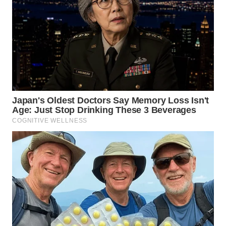
LANGKAT
WN
TAPANULI
SELATAN
WN
TANJUNG
LESUNG
WN
KARO
WN
SIMALUNGUN
WN
LABUHANBATU