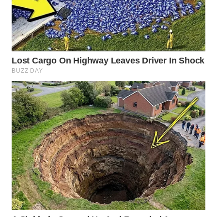
WN
INDRAMAYU
WN
KUNINGAN
WN
MAJALENGKA
WN
SUBANG
WN
SUKABUMI
WN
PURWAKARTA