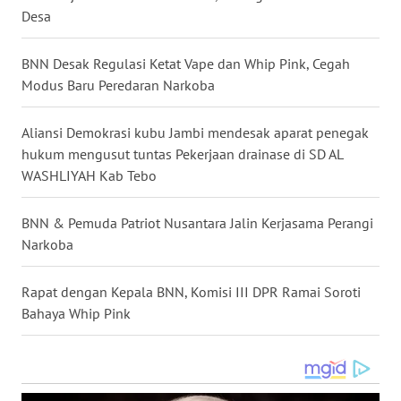
Desa
WN
KALTARA
BNN Desak Regulasi Ketat Vape dan Whip Pink, Cegah
Modus Baru Peredaran Narkoba
WN
KALSEL
Aliansi Demokrasi kubu Jambi mendesak aparat penegak
hukum mengusut tuntas Pekerjaan drainase di SD AL
WN
WASHLIYAH Kab Tebo
KALTIM
BNN & Pemuda Patriot Nusantara Jalin Kerjasama Perangi
WN
Narkoba
SULSEL
Rapat dengan Kepala BNN, Komisi III DPR Ramai Soroti
WN
Bahaya Whip Pink
GORONTALO
WN
SULUT