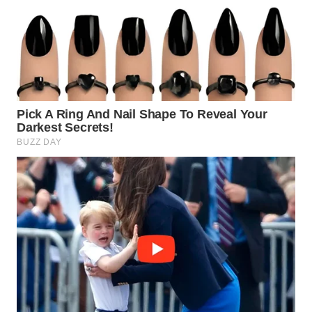
Wahana
Media
Group
WAHANA
NEWS
WAHANA
TANI
WAHANA
ADVOKAT
WAHANA
INFRASTRUKTUR
WAHANA