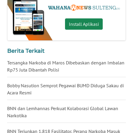
WN
NUSANTARA
Install Aplikasi
WN
JOGJA
Berita Terkait
WN
Tersangka Narkoba di Maros Dibebaskan dengan Imbalan
JATIM
Rp75 Juta Dibantah Polisi
WN
Bobby Nasution Semprot Pegawai BUMD Diduga Sakau di
BALI
Acara Resmi
WN
BNN dan Lemhannas Perkuat Kolaborasi Global Lawan
KALBAR
Narkotika
WN
KALTENG
BNN Terjunkan 1.818 Fasilitator, Perang Narkoba Masuk