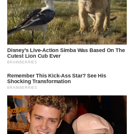
WN
INDRAMAYU
WN
KUNINGAN
WN
MAJALENGKA
WN
SUBANG
WN
SUKABUMI
WN
PURWAKARTA