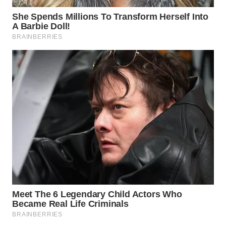
BEKASI
WN
BOGOR
WN
DEPOK
WN
TAPANULI
UTARA
WN
SAMOSIR
WN
PADANG
LAWAS