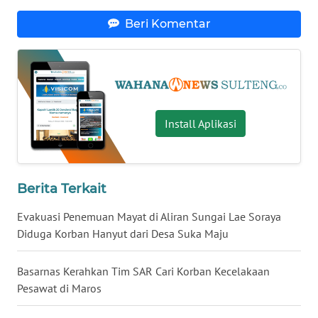
Beri Komentar
WN
NUSANTARA
WN
JOGJA
Install Aplikasi
WN
JATIM
Berita Terkait
WN
BALI
Evakuasi Penemuan Mayat di Aliran Sungai Lae Soraya
Diduga Korban Hanyut dari Desa Suka Maju
WN
KALBAR
Basarnas Kerahkan Tim SAR Cari Korban Kecelakaan
Pesawat di Maros
WN
KALTENG