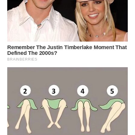
WN
PRIANGAN
TIMUR
WN
SEMARANG
WN
SOLO
WN
BOROBUDUR
WN
MADURA
WN