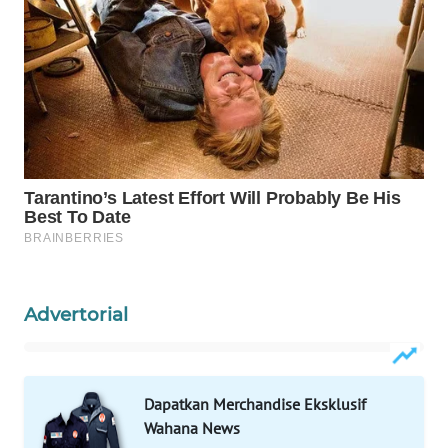
WAHANA
SPORT
WAHANA
UMKM
WAHANA
SELEB
WAHANA
PERSONA
Advertorial
WAHANA
OTOMOTIF
Dapatkan Merchandise Eksklusif
WAHANA
Wahana News
HEALTH