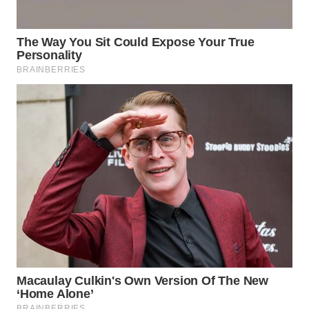
SURABAYA
WN
NATUNA
WN
BINTAN
WN
MANDALIKA
WN
LIKUPANG
WN
LABUANBAJO
WN
BORNEO