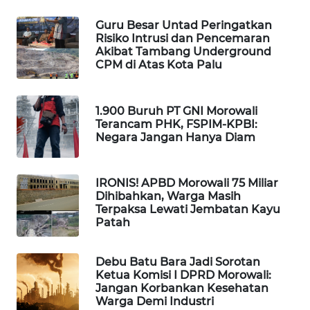
ID
Guru Besar Untad Peringatkan
Risiko Intrusi dan Pencemaran
MAWAKA
Akibat Tambang Underground
ID
CPM di Atas Kota Palu
MARTABAT
NET
1.900 Buruh PT GNI Morowali
Terancam PHK, FSPIM-KPBI:
Negara Jangan Hanya Diam
PLN
WATCH
IRONIS! APBD Morowali 75 Miliar
MKLI
Dihibahkan, Warga Masih
Terpaksa Lewati Jembatan Kayu
Patah
LPKKI
Debu Batu Bara Jadi Sorotan
LKKI
Ketua Komisi I DPRD Morowali:
Jangan Korbankan Kesehatan
Warga Demi Industri
KOPEKLIN