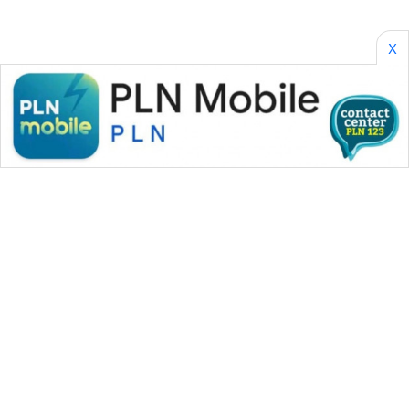
X
WAHANA MEDIA GROUP
|
|
|
WAHANA NEWS co
WAHANA TANI
WAHANA ADVOKAT