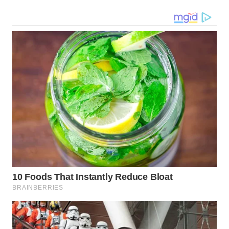
WN
MALUKU
WN
MALUT
WN
DAIRI
WN
DANAU
TOBA
WN
NIAS
WN