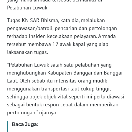
Pelabuhan Luwuk.
WN
BANTEN
Tugas KN SAR Bhisma, kata dia, melalukan
pengawasan/patroli, pencarian dan pertolongan
WN
terhadap insiden kecelakaan pelayaran. Armada
NTT
tersebut membawa 12 awak kapal yang siap
laksanakan tugas.
WN
KEPRI
"Pelabuhan Luwuk salah satu pelabuhan yang
menghubungkan Kabupaten Banggai dan Banggai
WN
Laut. Oleh sebab itu intensitas orang mudik
PAPUA
menggunakan transportasi laut cukup tinggi,
sehingga objek-objek vital seperti ini perlu diawasi
WN
sebagai bentuk respon cepat dalam memberikan
PAPUA
BARAT
pertolongan," ujarnya.
Baca Juga:
WN