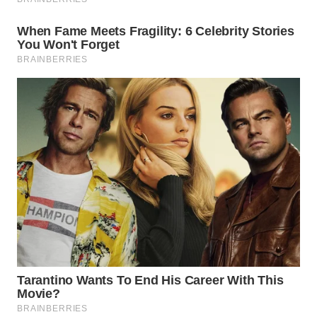
Wahana
Media
Group
WAHANA
NEWS
WAHANA
TANI
WAHANA
ADVOKAT
WAHANA
INFRASTRUKTUR
WAHANA