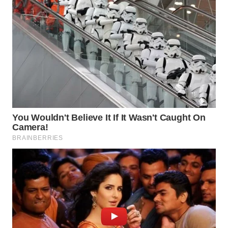
LANGKAT
WN
TAPANULI
SELATAN
WN
TANJUNG
LESUNG
WN
KARO
WN
SIMALUNGUN
WN
LABUHANBATU