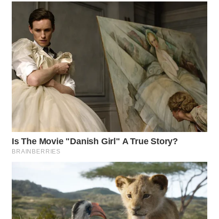
WN
SUMEDANG
WN
CIANJUR
WN
KEPULAUAN
SERIBU
WN
TANGERANG
WN
BINJAI
WN
CIREBON