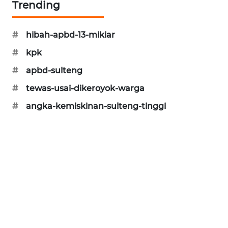
Trending
KARING
NEWS
#
hibah-apbd-13-mikiar
#
kpk
JURNAL
MARITIM
#
apbd-sulteng
#
tewas-usai-dikeroyok-warga
HUMBANG
NEWS
#
angka-kemiskinan-sulteng-tinggi
GARONGGANG
NEWS
FISUELRI
ID
ENERGI
NEWS