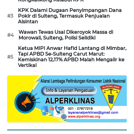
KPK Dalami Dugaan Penyimpangan Dana
SIBARAGAS
#3
Pokir di Sulteng, Termasuk Penjualan
NEWS
Alsintan
Wawan Tewas Usai Dikeroyok Massa di
#4
METRO
Morowali, Sulteng, Polisi Selidiki
SIANTAR
Ketua MIPI Anwar Hafid Lantang di Mimbar,
NEWS
Tapi APBD Se-Sulteng Carut Marut:
#5
Kemiskinan 12,17% APBD Malah Mengalir ke
Vertikal
METRO
MEDAN
NEWS
METRO
JAKARTA
NEWS
KRT
NEWS