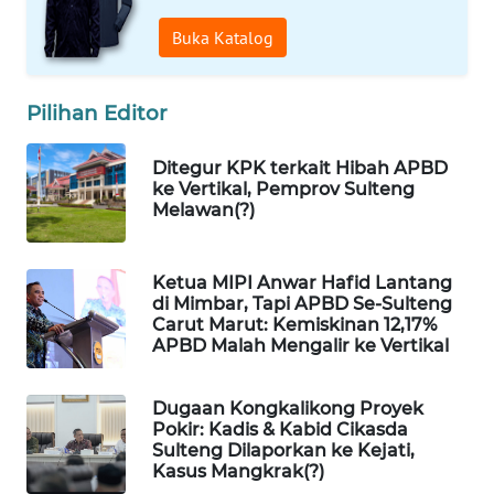
Buka Katalog
WAHANA
DESA
WISATA
Pilihan Editor
LAPAK
Ditegur KPK terkait Hibah APBD
WAHANA
ke Vertikal, Pemprov Sulteng
Melawan(?)
Wahana
Network
Ketua MIPI Anwar Hafid Lantang
di Mimbar, Tapi APBD Se-Sulteng
KONSUMEN
Carut Marut: Kemiskinan 12,17%
LISTRIK
APBD Malah Mengalir ke Vertikal
MASYARAKAT
Dugaan Kongkalikong Proyek
KELISTRIKAN
Pokir: Kadis & Kabid Cikasda
Sulteng Dilaporkan ke Kejati,
Kasus Mangkrak(?)
WALINKI