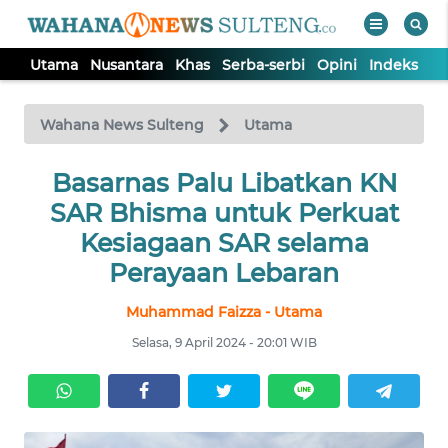
Utama
Nusantara
Khas
Serba-serbi
Opini
Indeks
WAHANA
Tutup
TV
Wahana News Sulteng
Utama
UTAMA
Basarnas Palu Libatkan KN
SAR Bhisma untuk Perkuat
NUSANTARA
Kesiagaan SAR selama
Perayaan Lebaran
KHAS
Muhammad Faizza - Utama
Selasa, 9 April 2024 - 20:01 WIB
SERBA-
SERBI
OPINI