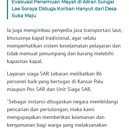
RIAU
Evakuasi Penemuan Mayat di Aliran Sungai
Lae Soraya Diduga Korban Hanyut dari Desa
Suka Maju
WN
SERAMBI
Ia juga mengimbau penyedia jasa transportasi laut,
khususnya kapal tradisional, agar selalu
WN
JAMBI
memperhatikan sistem keselamatan pelayaran dan
tidak memuat penumpang dan barang melebihi
WN
kapasitas kapal.
SULTRA
Layanan siaga SAR Lebaran melibatkan 86
WN
personel baik yang bertugas di Kansar Palu
NTB
maupun Pos SAR dan Unit Siaga SAR.
"Sebagai instansi ditugaskan negara membidangi
WN
SULTENG
pencarian dan pertolongan, maka kami
mengupayakan memberikan keamanan dan
WN
kenyamanan bagi warga yang melaksanakan