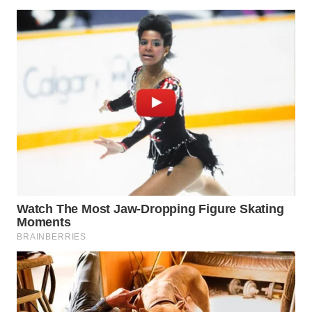
KONSUMEN
WAHANA
LISTRIK
WAHANA
TRAVEL
WAHANA
TV
WAHANANEWS
ID
WAHANANEWS
CO ID
WAHANANEWS
NET