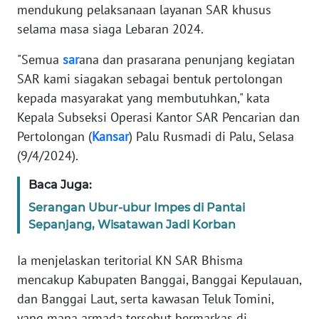
mendukung pelaksanaan layanan SAR khusus
REDAKSI
selama masa siaga Lebaran 2024.
KARIR
"Semua
sar
ana dan prasarana penunjang kegiatan
SAR kami siagakan sebagai bentuk pertolongan
DISCLAIMER
kepada masyarakat yang membutuhkan," kata
Kepala Subseksi Operasi Kantor SAR Pencarian dan
Wahana
Pertolongan (
Kansar
) Palu Rusmadi di Palu, Selasa
News
Regional
(9/4/2024).
Baca Juga:
WN
SUMUT
Serangan Ubur-ubur Impes di Pantai
Sepanjang, Wisatawan Jadi Korban
WN
JAKARTA
Ia menjelaskan teritorial KN SAR Bhisma
mencakup Kabupaten Banggai, Banggai Kepulauan,
WN
dan Banggai Laut, serta kawasan Teluk Tomini,
JABAR
yang mana armada tersebut bermarkas di