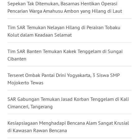
Sepekan Tak Ditemukan, Basarnas Hentikan Operasi
Pencarian Warga Amahusu Ambon yang Hilang di Laut
WN
KALTARA
Tim SAR Temukan Nelayan Hilang di Perairan Tobaku
Kolut dalam Keadaan Selamat
WN
KALSEL
Tim SAR Banten Temukan Kakek Tenggelam di Sungai
Cibanten
WN
KALTIM
Terseret Ombak Pantai Drini Yogyakarta, 3 Siswa SMP
Mojokerto Tewas
WN
SULSEL
SAR Gabungan Temukan Jasad Korban Tenggelam di Kali
WN
Cimanceri, Tangerang
GORONTALO
Kesiapsiagaan Menghadapi Bencana Alam Sangat Krusial
WN
di Kawasan Rawan Bencana
SULUT