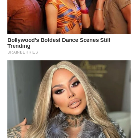
WN
TAPANULI
TENGAH
WN DELI
SERDANG
WN
TEBING
TINGGI
WN
PAKPAK
WN
KARAWANG
WN