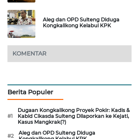
PORTAL
Aleg dan OPD Sulteng Diduga
KONSUMEN
Kongkalikong Kelabui KPK
FORWAMKI
KOMENTAR
ALPERKLINAS
FORJASIDA
TAMBANG
Berita Populer
NEWS
SITUNGIR
Dugaan Kongkalikong Proyek Pokir: Kadis &
NEWS
#1
Kabid Cikasda Sulteng Dilaporkan ke Kejati,
Kasus Mangkrak(?)
SIDIKALANG
Aleg dan OPD Sulteng Diduga
#2
NEWS
Kongkalikong Kelabui KPK