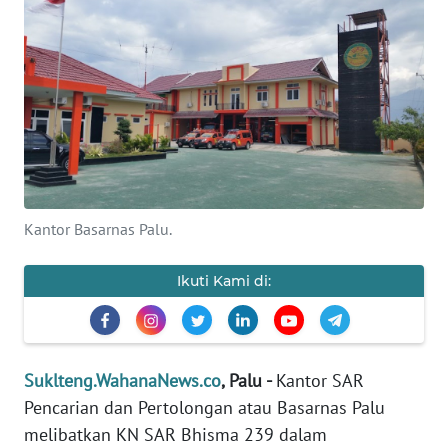
Informasi
INDEKS
BERITA
KONTAK
KAMI
INFO
Kantor Basarnas Palu.
IKLAN
Ikuti Kami di:
TENTANG
KAMI
PEDOMAN
Suklteng.WahanaNews.co
, Palu -
Kantor SAR
MEDIA
Pencarian dan Pertolongan atau Basarnas Palu
SIBER
melibatkan KN SAR Bhisma 239 dalam