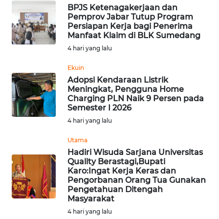
BEKASI
BPJS Ketenagakerjaan dan
Pemprov Jabar Tutup Program
Persiapan Kerja bagi Penerima
WN
Manfaat Klaim di BLK Sumedang
BOGOR
4 hari yang lalu
WN
Ekuin
DEPOK
Adopsi Kendaraan Listrik
Meningkat, Pengguna Home
Charging PLN Naik 9 Persen pada
WN
Semester I 2026
TAPANULI
4 hari yang lalu
UTARA
Utama
WN
Hadiri Wisuda Sarjana Universitas
SAMOSIR
Quality Berastagi,Bupati
Karo:Ingat Kerja Keras dan
Pengorbanan Orang Tua Gunakan
WN
Pengetahuan Ditengah
PADANG
Masyarakat
LAWAS
4 hari yang lalu