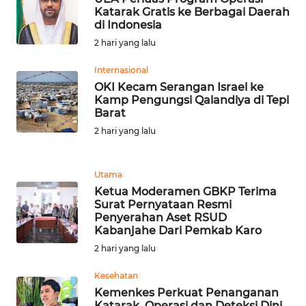
RIAU
Katarak Gratis ke Berbagai Daerah
di Indonesia
WN
2 hari yang lalu
SERAMBI
Internasional
OKI Kecam Serangan Israel ke
WN
Kamp Pengungsi Qalandiya di Tepi
JAMBI
Barat
2 hari yang lalu
WN
SULTRA
Utama
WN
Ketua Moderamen GBKP Terima
Surat Pernyataan Resmi
NTB
Penyerahan Aset RSUD
Kabanjahe Dari Pemkab Karo
WN
2 hari yang lalu
SULTENG
Kesehatan
WN
Kemenkes Perkuat Penanganan
Katarak, Operasi dan Deteksi Dini