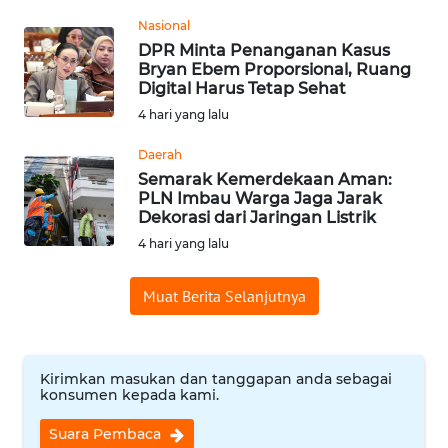
Nasional
WN
DPR Minta Penanganan Kasus
INDRAMAYU
Bryan Ebem Proporsional, Ruang
Digital Harus Tetap Sehat
WN
4 hari yang lalu
KUNINGAN
Daerah
Semarak Kemerdekaan Aman:
WN
PLN Imbau Warga Jaga Jarak
MAJALENGKA
Dekorasi dari Jaringan Listrik
4 hari yang lalu
WN
SUBANG
Muat Berita Selanjutnya
WN
SUKABUMI
Kirimkan masukan dan tanggapan anda sebagai
konsumen kepada kami.
WN
PURWAKARTA
Suara Pembaca