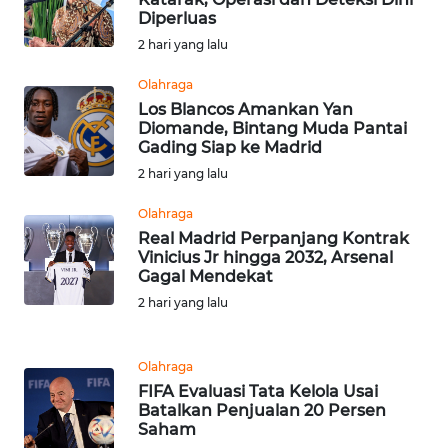
SULBAR
Diperluas
2 hari yang lalu
WN
BABEL
Olahraga
Los Blancos Amankan Yan
WN
Diomande, Bintang Muda Pantai
Gading Siap ke Madrid
SUMBAR
2 hari yang lalu
WN
Olahraga
SUMSEL
Real Madrid Perpanjang Kontrak
Vinicius Jr hingga 2032, Arsenal
WN
Gagal Mendekat
BENGKULU
2 hari yang lalu
WN
Olahraga
LAMPUNG
FIFA Evaluasi Tata Kelola Usai
Batalkan Penjualan 20 Persen
WN
Saham
JATENG