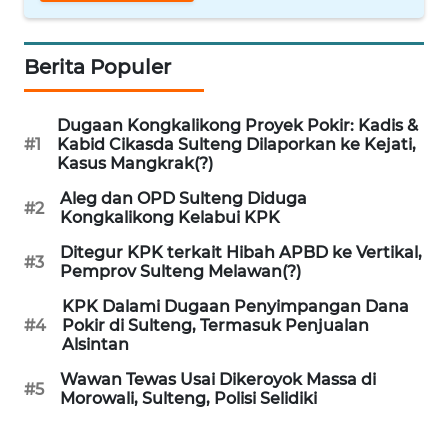
WN
PRIANGAN
Berita Populer
TIMUR
Dugaan Kongkalikong Proyek Pokir: Kadis &
WN
#1
Kabid Cikasda Sulteng Dilaporkan ke Kejati,
SEMARANG
Kasus Mangkrak(?)
Aleg dan OPD Sulteng Diduga
WN
#2
Kongkalikong Kelabui KPK
SOLO
Ditegur KPK terkait Hibah APBD ke Vertikal,
#3
Pemprov Sulteng Melawan(?)
WN
BOROBUDUR
KPK Dalami Dugaan Penyimpangan Dana
#4
Pokir di Sulteng, Termasuk Penjualan
Alsintan
WN
MADURA
Wawan Tewas Usai Dikeroyok Massa di
#5
Morowali, Sulteng, Polisi Selidiki
WN