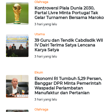
LANGKAT
Olahraga
Kontroversi Piala Dunia 2030,
Partai Livre Minta Portugal Tak
WN
Gelar Turnamen Bersama Maroko
TAPANULI
3 hari yang lalu
SELATAN
Utama
WN
39 Guru dan Tendik Cabdisdik Wil
TANJUNG
IV Dairi Terima Satya Lencana
LESUNG
Karya Satya
3 hari yang lalu
WN
KARO
Ekuin
Ekonomi RI Tumbuh 5,29 Persen,
WN
Banggar DPR Minta Pemerintah
SIMALUNGUN
Waspadai Perlambatan
Manufaktur dan Pertanian
WN
3 hari yang lalu
LABUHANBATU
Olahraga