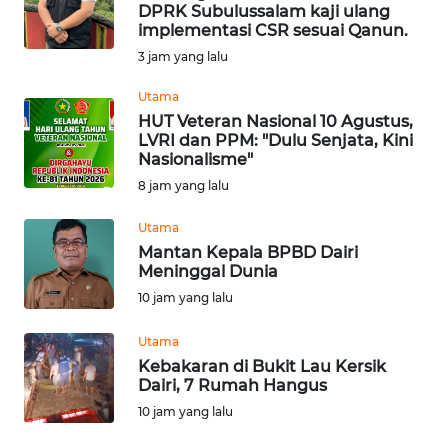
DPRK Subulussalam kaji ulang
Informasi
implementasi CSR sesuai Qanun.
3 jam yang lalu
INDEKS
BERITA
Utama
HUT Veteran Nasional 10 Agustus,
LVRI dan PPM: "Dulu Senjata, Kini
KONTAK
Nasionalisme"
KAMI
8 jam yang lalu
INFO
Utama
IKLAN
Mantan Kepala BPBD Dairi
Meninggal Dunia
TENTANG
10 jam yang lalu
KAMI
Utama
Kebakaran di Bukit Lau Kersik
PEDOMAN
Dairi, 7 Rumah Hangus
MEDIA
SIBER
10 jam yang lalu