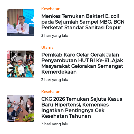
Kesehatan
WN
Menkes Temukan Bakteri E. coli
KALTARA
pada Sejumlah Sampel MBG, BGN
Perketat Standar Sanitasi Dapur
WN
3 hari yang lalu
KALSEL
Utama
Pemkab Karo Gelar Gerak Jalan
WN
Penyambutan HUT RI Ke-81 ,Ajak
KALTIM
Masyarakat Gelorakan Semangat
Kemerdekaan
WN
3 hari yang lalu
SULSEL
Kesehatan
CKG 2026 Temukan Sejuta Kasus
WN
Baru Hipertensi, Kemenkes
GORONTALO
Ingatkan Pentingnya Cek
Kesehatan Tahunan
WN
3 hari yang lalu
SULUT