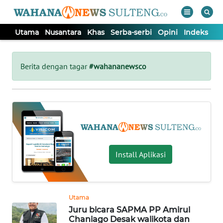
Utama
Nusantara
Khas
Serba-serbi
Opini
Indeks
WAHANA
Tutup
TV
Berita dengan tagar
#wahananewsco
UTAMA
NUSANTARA
KHAS
Install Aplikasi
SERBA-
SERBI
Utama
Juru bicara SAPMA PP Amirul
OPINI
Chaniago Desak walikota dan