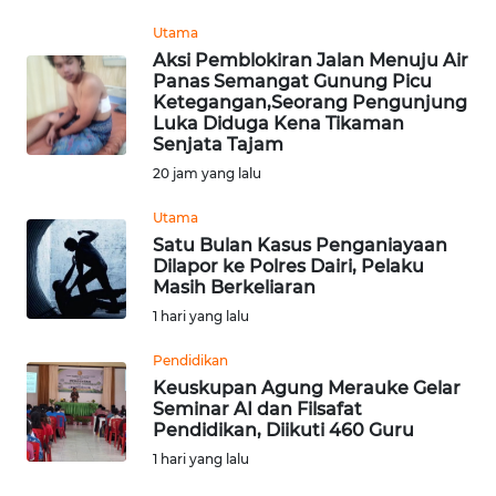
REDAKSI
Utama
Aksi Pemblokiran Jalan Menuju Air
KARIR
Panas Semangat Gunung Picu
Ketegangan,Seorang Pengunjung
Luka Diduga Kena Tikaman
DISCLAIMER
Senjata Tajam
20 jam yang lalu
Wahana
News
Utama
Regional
Satu Bulan Kasus Penganiayaan
Dilapor ke Polres Dairi, Pelaku
Masih Berkeliaran
WN
SUMUT
1 hari yang lalu
Pendidikan
WN
Keuskupan Agung Merauke Gelar
JAKARTA
Seminar AI dan Filsafat
Pendidikan, Diikuti 460 Guru
WN
1 hari yang lalu
JABAR