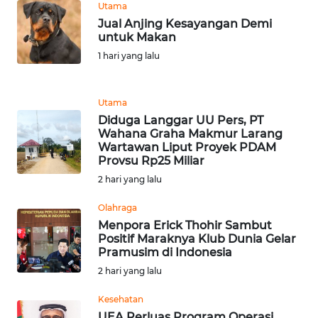
Utama
Jual Anjing Kesayangan Demi
WN
untuk Makan
BANTEN
1 hari yang lalu
WN
NTT
Utama
Diduga Langgar UU Pers, PT
WN
Wahana Graha Makmur Larang
Wartawan Liput Proyek PDAM
KEPRI
Provsu Rp25 Miliar
2 hari yang lalu
WN
PAPUA
Olahraga
Menpora Erick Thohir Sambut
WN
Positif Maraknya Klub Dunia Gelar
Pramusim di Indonesia
PAPUA
BARAT
2 hari yang lalu
Kesehatan
WN
UEA Perluas Program Operasi