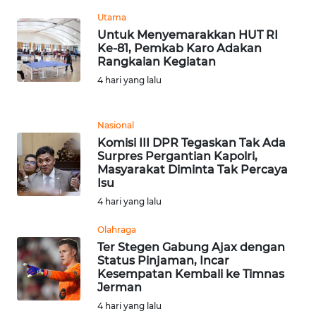
WN
Utama
SUMEDANG
Untuk Menyemarakkan HUT RI
Ke-81, Pemkab Karo Adakan
Rangkaian Kegiatan
WN
4 hari yang lalu
CIANJUR
WN
Nasional
KEPULAUAN
Komisi III DPR Tegaskan Tak Ada
SERIBU
Surpres Pergantian Kapolri,
Masyarakat Diminta Tak Percaya
Isu
WN
4 hari yang lalu
TANGERANG
Olahraga
WN
Ter Stegen Gabung Ajax dengan
BINJAI
Status Pinjaman, Incar
Kesempatan Kembali ke Timnas
Jerman
WN
4 hari yang lalu
CIREBON