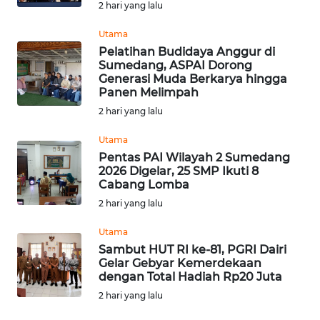
2 hari yang lalu
WN
Utama
NUSANTARA
Pelatihan Budidaya Anggur di
Sumedang, ASPAI Dorong
Generasi Muda Berkarya hingga
WN
Panen Melimpah
JOGJA
2 hari yang lalu
WN
Utama
JATIM
Pentas PAI Wilayah 2 Sumedang
2026 Digelar, 25 SMP Ikuti 8
Cabang Lomba
WN
2 hari yang lalu
BALI
Utama
WN
Sambut HUT RI ke-81, PGRI Dairi
KALBAR
Gelar Gebyar Kemerdekaan
dengan Total Hadiah Rp20 Juta
2 hari yang lalu
WN
KALTENG