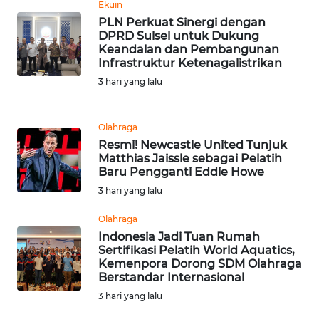
Ekuin
PLN Perkuat Sinergi dengan
WN
DPRD Sulsel untuk Dukung
MALUKU
Keandalan dan Pembangunan
Infrastruktur Ketenagalistrikan
WN
3 hari yang lalu
MALUT
Olahraga
WN
Resmi! Newcastle United Tunjuk
DAIRI
Matthias Jaissle sebagai Pelatih
Baru Pengganti Eddie Howe
WN
3 hari yang lalu
DANAU
TOBA
Olahraga
Indonesia Jadi Tuan Rumah
Sertifikasi Pelatih World Aquatics,
WN
Kemenpora Dorong SDM Olahraga
NIAS
Berstandar Internasional
3 hari yang lalu
WN