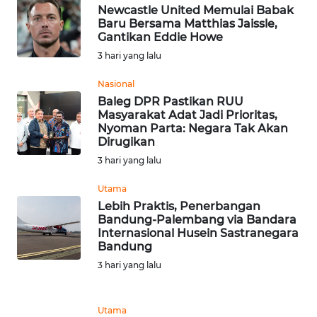
Newcastle United Memulai Babak
WN
Baru Bersama Matthias Jaissle,
TAPANULI
Gantikan Eddie Howe
TENGAH
3 hari yang lalu
WN DELI
Nasional
SERDANG
Baleg DPR Pastikan RUU
Masyarakat Adat Jadi Prioritas,
Nyoman Parta: Negara Tak Akan
WN
Dirugikan
TEBING
3 hari yang lalu
TINGGI
Utama
WN
Lebih Praktis, Penerbangan
PAKPAK
Bandung-Palembang via Bandara
Internasional Husein Sastranegara
Bandung
WN
3 hari yang lalu
KARAWANG
WN
Utama